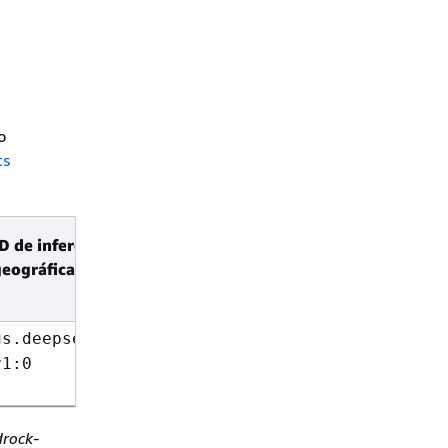
o
ts
D de inferência
ID de
geográfica
inferência
global
Não
us.deepseek.r1-
compatível
v1:0
drock-