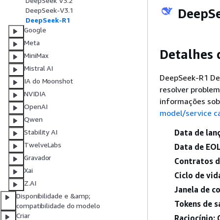
DeepSeek V3.2
DeepSe
DeepSeek-V3.1
DeepSeek-R1
Google
Meta
Detalhes
MiniMax
Mistral AI
DeepSeek-R1 Dee
IA do Moonshot
resolver problem
NVIDIA
informações sob
OpenAI
model/service c
Qwen
Data de lan
Stability AI
TwelveLabs
Data de EOL
Gravador
Contratos de
Xai
Ciclo de vi
Z.AI
Janela de c
Disponibilidade e &amp;
Tokens de s
compatibilidade do modelo
Criar
Raciocínio: