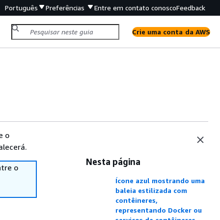
Português
Preferências
Entre em contato conosco
Feedback
Crie uma conta da AWS
e o
alecerá.
Nesta página
tre o
Ícone azul mostrando uma
baleia estilizada com
contêineres,
representando Docker ou
serviços de contêineres.