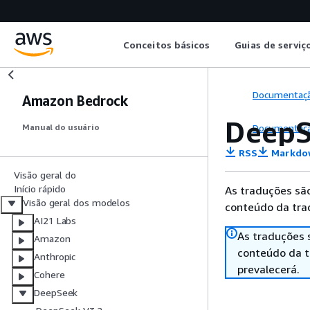
Conceitos básicos
Guias de serviç
Documentaç
Amazon Bedrock
DeepS
Documentaç
Manual do usuário
RSS
Markdo
Visão geral do
Início rápido
As traduções são
Visão geral dos modelos
conteúdo da trad
AI21 Labs
As traduções 
Amazon
conteúdo da tr
Anthropic
prevalecerá.
Cohere
DeepSeek