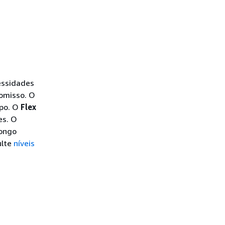
essidades
omisso. O
po. O
Flex
es. O
longo
ulte
níveis