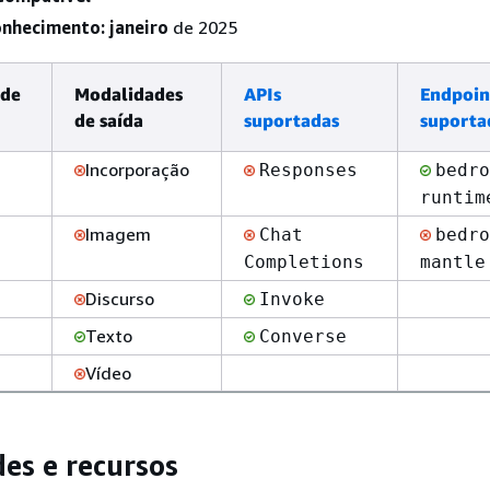
onhecimento: janeiro
de 2025
 de
Modalidades
APIs
Endpoin
de saída
suportadas
suporta
Incorporação
Responses
bedro
runtim
Imagem
Chat
bedro
Completions
mantle
Discurso
Invoke
Texto
Converse
Vídeo
es e recursos