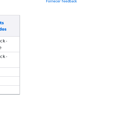
Fornecer feedback
ts
dos
ck-
e
ck-