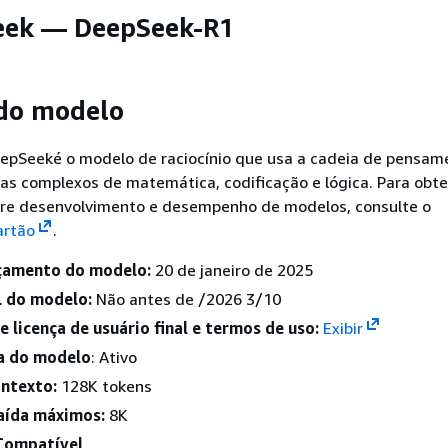
ek — DeepSeek-R1
 do modelo
pSeeké o modelo de raciocínio que usa a cadeia de pensam
as complexos de matemática, codificação e lógica. Para obte
re desenvolvimento e desempenho de modelos, consulte o
artão
.
çamento do modelo:
20 de janeiro de 2025
 do modelo:
Não antes de /2026 3/10
 licença de usuário final e termos de uso:
Exibir
da do modelo
: Ativo
ontexto:
128K tokens
aída máximos:
8K
 Compatível