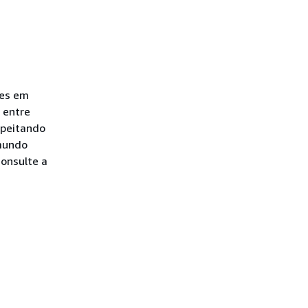
ões em
entre
speitando
mundo
Consulte a