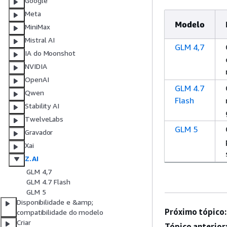
Google
Meta
Modelo
MiniMax
Mistral AI
GLM 4,7
IA do Moonshot
NVIDIA
OpenAI
GLM 4.7
Qwen
Flash
Stability AI
TwelveLabs
GLM 5
Gravador
Xai
Z.AI
GLM 4,7
GLM 4.7 Flash
GLM 5
Disponibilidade e &amp;
Próximo tópico:
compatibilidade do modelo
Criar
Tópico anterior