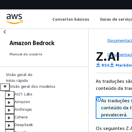
Conceitos básicos
Guias de serviç
Documentaç
Amazon Bedrock
Z.AI
Documentaç
Manual do usuário
RSS
Markdo
Visão geral do
Início rápido
As traduções são
Visão geral dos modelos
conteúdo da trad
AI21 Labs
As traduções 
Amazon
conteúdo da tr
Anthropic
prevalecerá.
Cohere
DeepSeek
Os seguintes Z.