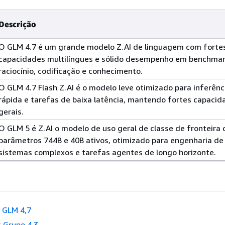
Descrição
O GLM 4.7 é um grande modelo Z.AI de linguagem com forte
capacidades multilíngues e sólido desempenho em benchmar
raciocínio, codificação e conhecimento.
O GLM 4.7 Flash Z.AI é o modelo leve otimizado para inferênc
rápida e tarefas de baixa latência, mantendo fortes capacid
gerais.
O GLM 5 é Z.AI o modelo de uso geral de classe de fronteira
parâmetros 744B e 40B ativos, otimizado para engenharia de
sistemas complexos e tarefas agentes de longo horizonte.
GLM 4,7
:
Grupo 4.3