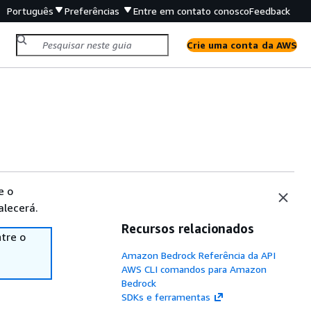
Português
Preferências
Entre em contato conosco
Feedback
Crie uma conta da AWS
e o
alecerá.
Recursos relacionados
tre o
Amazon Bedrock Referência da API
AWS CLI comandos para Amazon
Bedrock
SDKs e ferramentas