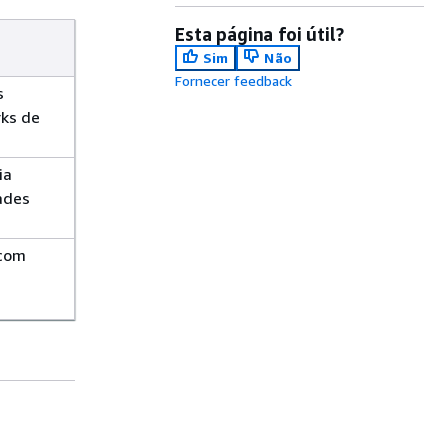
Esta página foi útil?
Sim
Não
Fornecer feedback
s
ks de
ia
ades
 com