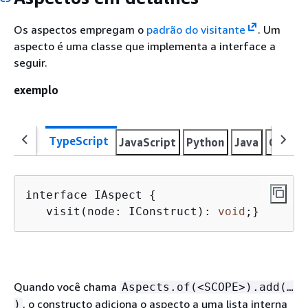
Os aspectos empregam o
padrão do visitante
. Um
aspecto é uma classe que implementa a interface a
seguir.
exemplo
TypeScript
JavaScript
Python
Java
C#
Go
interface IAspect 
{
   visit(node: IConstruct): 
void
;}
Quando você chama
Aspects.of(<SCOPE>).add(…​
, o constructo adiciona o aspecto a uma lista interna
)