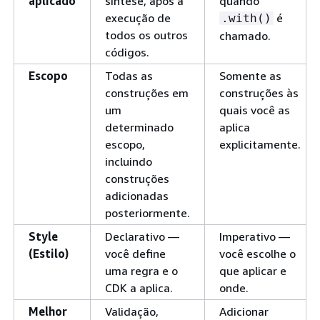
aplicado
síntese, após a
quando
execução de
é
.with()
todos os outros
chamado.
códigos.
Escopo
Todas as
Somente as
construções em
construções às
um
quais você as
determinado
aplica
escopo,
explicitamente.
incluindo
construções
adicionadas
posteriormente.
Style
Declarativo —
Imperativo —
(Estilo)
você define
você escolhe o
uma regra e o
que aplicar e
CDK a aplica.
onde.
Melhor
Validação,
Adicionar