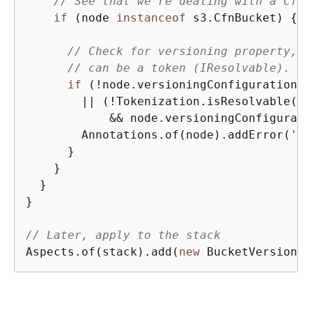
// See that we're dealing with a CfnB
if
 (node 
instanceof
 s3.CfnBucket) 
{
// Check for versioning property, e
// can be a token (IResolvable).
if
 (!node.versioningConfiguration

        || (!Tokenization.isResolvable(no
            && node.versioningConfigurati
        Annotations.of(node).addError(
'Bu
      }

    }

  }

}

// Later, apply to the stack
Aspects.of(stack).add(
new
 BucketVersionin