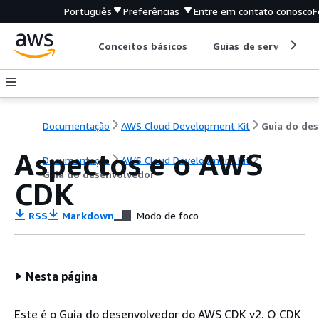
Português
Preferências
Entre em contato conosco
F
Conceitos básicos
Guias de serviço
Documentação
AWS Cloud Development Kit
G
Aspectos e o AWS
Documentação
AWS Cloud Development Kit
Guia do desenvolvedor
CDK
RSS
Markdown
Modo de foco
Nesta página
Este é o Guia do desenvolvedor do AWS CDK v2. O CDK