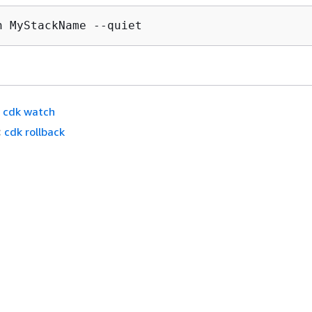
h MyStackName --quiet
cdk watch
:
cdk rollback