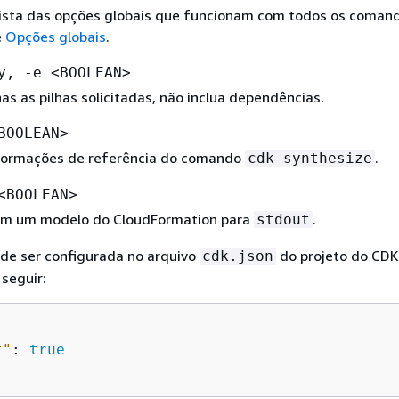
lista das opções globais que funcionam com todos os comand
e
Opções globais
.
y, -e <BOOLEAN>
as as pilhas solicitadas, não inclua dependências.
BOOLEAN>
nformações de referência do comando
.
cdk synthesize
<BOOLEAN>
 em um modelo do CloudFormation para
.
stdout
de ser configurada no arquivo
do projeto do CDK
cdk.json
seguir:
t"
: 
true