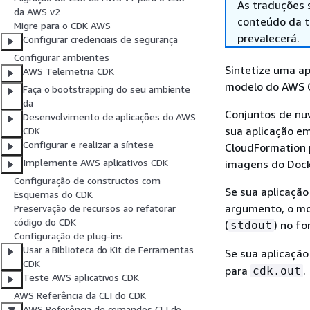
As traduções 
da AWS v2
conteúdo da tr
Migre para o CDK AWS
prevalecerá.
Configurar credenciais de segurança
Configurar ambientes
Sintetize uma ap
AWS Telemetria CDK
modelo do AWS C
Faça o bootstrapping do seu ambiente
da
Conjuntos de nu
Desenvolvimento de aplicações do AWS
sua aplicação e
CDK
Configurar e realizar a síntese
CloudFormation p
Implemente AWS aplicativos CDK
imagens do Dock
Configuração de constructos com
Se sua aplicação
Esquemas do CDK
argumento, o mo
Preservação de recursos ao refatorar
código do CDK
(
) no f
stdout
Configuração de plug-ins
Usar a Biblioteca do Kit de Ferramentas
Se sua aplicação 
CDK
para
.
cdk.out
Teste AWS aplicativos CDK
AWS Referência da CLI do CDK
AWS Referência de comandos CLI do