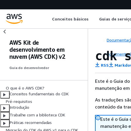
Conceitos básicos
Guias de serviç
Documentaç
AWS Kit de
desenvolvimento em
cdk 
Documentaç
nuvem (AWS CDK) v2
RSS
Markdo
Guia do desenvolvedor
Este é o Guia d
manutenção em 1
O que é o AWS CDK?
Conceitos fundamentais do CDK
As traduções são
Pré-requisitos
conteúdo da trad
Introdução
Trabalhe com a biblioteca CDK
Este é o Guia
Práticas recomendadas
manutenção em
Migração do CDK da AWS v1 para o CDK