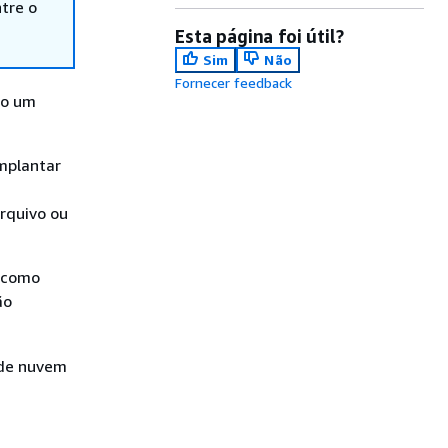
tre o
Esta página foi útil?
Sim
Não
Fornecer feedback
do um
mplantar
rquivo ou
a como
ão
 de nuvem