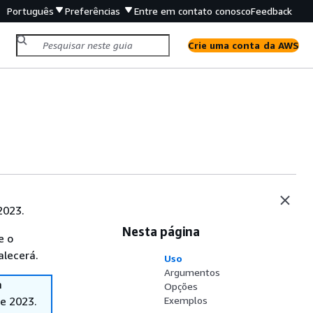
Português
Preferências
Entre em contato conosco
Feedback
Crie uma conta da AWS
2023.
Nesta página
e o
alecerá.
Uso
Argumentos
m
Opções
e 2023.
Exemplos