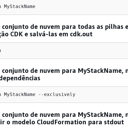
h MyStackName
o conjunto de nuvem para todas as pilhas
ão CDK e salvá-las em cdk.out
h
 o conjunto de nuvem para MyStackName, 
 dependências
h MyStackName --exclusively
 o conjunto de nuvem para MyStackName, 
ir o modelo CloudFormation para stdout