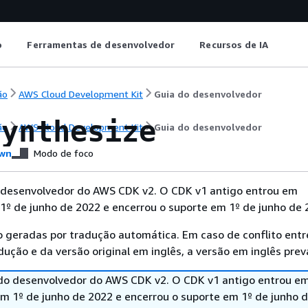
o
Ferramentas de desenvolvedor
Recursos de IA
ão
AWS Cloud Development Kit
Guia do desenvolvedor
synthesize
ão
AWS Cloud Development Kit
Guia do desenvolvedor
wn
Modo de foco
o desenvolvedor do AWS CDK v2. O CDK v1 antigo entrou em
º de junho de 2022 e encerrou o suporte em 1º de junho de 
 geradas por tradução automática. Em caso de conflito entr
ução e da versão original em inglês, a versão em inglês prev
 do desenvolvedor do AWS CDK v2. O CDK v1 antigo entrou e
 1º de junho de 2022 e encerrou o suporte em 1º de junho d