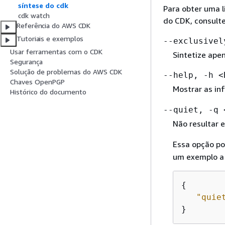
síntese do cdk
Para obter uma 
cdk watch
do CDK, consult
Referência do AWS CDK
Tutoriais e exemplos
--exclusivel
Usar ferramentas com o CDK
Sintetize apen
Segurança
Solução de problemas do AWS CDK
--help, -h <
Chaves OpenPGP
Mostrar as i
Histórico do documento
--quiet, -q 
Não resultar
Essa opção po
um exemplo a 
{
"quie
}