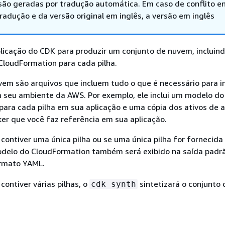
são geradas por tradução automática. Em caso de conflito en
adução e da versão original em inglês, a versão em inglês
licação do CDK para produzir um conjunto de nuvem, incluin
loudFormation para cada pilha.
vem são arquivos que incluem tudo o que é necessário para i
m seu ambiente da AWS. Por exemplo, ele inclui um modelo do
ara cada pilha em sua aplicação e uma cópia dos ativos de a
er que você faz referência em sua aplicação.
 contiver uma única pilha ou se uma única pilha for fornecid
delo do CloudFormation também será exibido na saída padr
ormato YAML.
contiver várias pilhas, o
sintetizará o conjunto
cdk synth