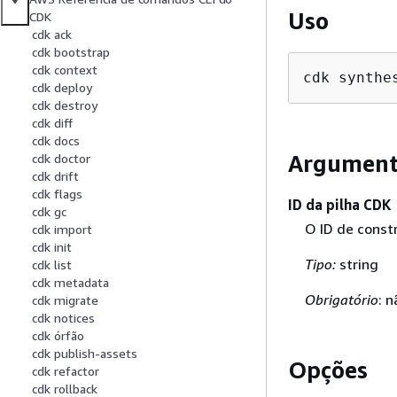
Uso
CDK
cdk ack
cdk bootstrap
cdk context
cdk synthe
cdk deploy
cdk destroy
cdk diff
cdk docs
Argument
cdk doctor
cdk drift
cdk flags
ID da pilha CDK
cdk gc
O ID de constr
cdk import
cdk init
Tipo:
string
cdk list
cdk metadata
Obrigatório
: n
cdk migrate
cdk notices
cdk órfão
cdk publish-assets
Opções
cdk refactor
cdk rollback