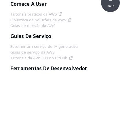
Comece A Usar
início
Tutoriais práticos da AWS
Biblioteca de Soluções da AWS
Guias de decisão da AWS
Guias De Serviço
Escolher um serviço de IA generativa
Guias de serviço da AWS
Tutoriais da AWS CLI no GitHub
Ferramentas De Desenvolvedor
Biblioteca de exemplos de código da AWS
AWS CLI
Centro de Builders AWS
Blog de ferramentas para desenvolvedores da
AWS
Links Úteis
Baixar servidor MCP de documentos da AWS
Faça login no Console da AWS