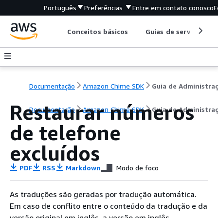
Português
Preferências
Entre em contato conosco
F
Conceitos básicos
Guias de serviço
Documentação
Amazon Chime SDK
Guia de Administra
Restaurar números
Documentação
Amazon Chime SDK
Guia de Administra
de telefone
excluídos
PDF
RSS
Markdown
Modo de foco
As traduções são geradas por tradução automática.
Em caso de conflito entre o conteúdo da tradução e da
versão original em inglês, a versão em inglês