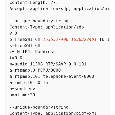
Content-Length: 271

Accept: application/sdp, application/pidf+
--unique-boundarystring

Content-Type: application/sdp

v=0

o=FreeSWITCH 
1636327400
1636327401
 IN IP4
s=FreeSWITCH

c=IN IP4 IPaddress

t=0 0

m=audio 11398 RTP/SAVP 9 0 101

a=rtpmap:0 PCMU/8000

a=rtpmap:101 telephone-event/8000

a=fmtp:101 0-16

a=sendrecv

a=ptime:20

--unique-boundarystring

Content-Type: application/pidf+xml
