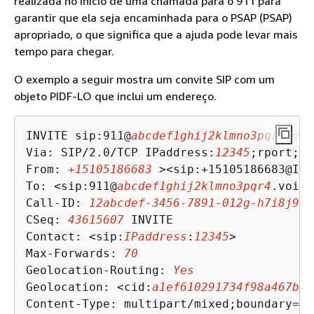
realizada no início de uma chamada para o 911 para
garantir que ela seja encaminhada para o PSAP (PSAP)
apropriado, o que significa que a ajuda pode levar mais
tempo para chegar.
O exemplo a seguir mostra um convite SIP com um
objeto PIDF-LO que inclui um endereço.
INVITE sip:911@
abcdef1ghij2klmno3pqr4
.voi
Via: SIP/2.0/TCP IPaddress:
12345
;rport;br
From: 
+15105186683
 ><sip:+15105186683@IPa
To: <sip:911@
abcdef1ghij2klmno3pqr4
.voice
Call-ID: 
12abcdef-3456-7891-012g-h7i8j9k6
CSeq: 
43615607
 INVITE

Contact: <sip:
IPaddress
:
12345
>

Max-Forwards: 
70
Geolocation-Routing: 
Yes
Geolocation: <cid:
a1ef610291734f98a467b97
Content-Type: multipart/mixed;boundary=un