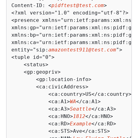
Content-ID: <
pidftest@test.com
>

<?xml version="1.0" encoding="utf-8"?>

<presence xmlns="urn:ietf:params:xml:ns:pi
xmlns:gp="urn:ietf:params:xml:ns:pidf:geo
xmlns:bp="urn:ietf:params:xml:ns:pidf:geo
xmlns:ca="urn:ietf:params:xml:ns:pidf:geo
entity="sip:
amazontest911@test.com
">

<tuple id="0">

    <status>

    <gp:geopriv>

        <gp:location-info>

        <ca:civicAddress>

            <ca:country>US</ca:country>

            <ca:A1>
WA
</ca:A1>

            <ca:A3>
Seattle
</ca:A3>

            <ca:HNO>
1812
</ca:HNO>

            <ca:RD>
Example
</ca:RD>

            <ca:STS>Ave</ca:STS>
