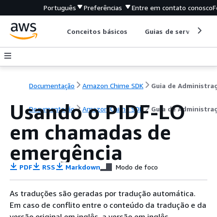
Português
Preferências
Entre em contato conosco
F
Conceitos básicos
Guias de serviço
Documentação
Amazon Chime SDK
Guia de Administra
Usando o PIDF-LO
Documentação
Amazon Chime SDK
Guia de Administra
em chamadas de
emergência
PDF
RSS
Markdown
Modo de foco
As traduções são geradas por tradução automática.
Em caso de conflito entre o conteúdo da tradução e da
versão original em inglês, a versão em inglês