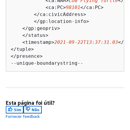
            <ca:NAM>
Low Flying Turtle
</ca
            <ca:PC>
98101
</ca:PC>

        </ca:civicAddress>

        </gp:location-info>

    </gp:geopriv>

    </status>

    <timestamp>
2021-09-22T13:37:31.03
</ti
</tuple>

</presence>

--unique-boundarystring--
Esta página foi útil?
Sim
Não
Fornecer feedback