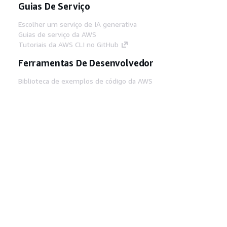
Guias De Serviço
Escolher um serviço de IA generativa
Guias de serviço da AWS
Tutoriais da AWS CLI no GitHub
Ferramentas De Desenvolvedor
Biblioteca de exemplos de código da AWS
AWS CLI
Centro de Builders AWS
Blog de ferramentas para desenvolvedores da
AWS
Links Úteis
Baixar servidor MCP de documentos da AWS
Faça login no Console da AWS
AWS re:Post
Privacidade
Termos do site
Preferências de
cookies
© 2026, Amazon Web Services, Inc. ou
suas afiliadas. Todos os direitos reservados.