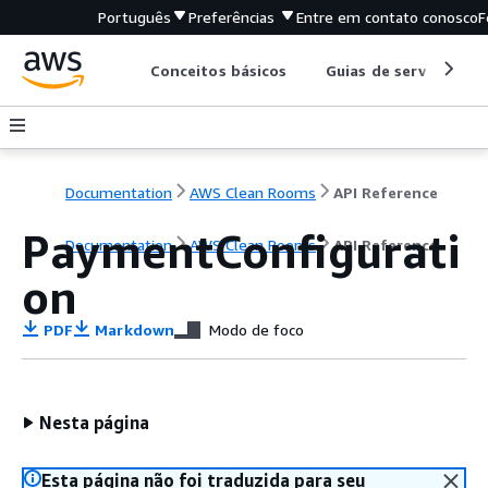
Português
Preferências
Entre em contato conosco
F
Conceitos básicos
Guias de serviço
Documentation
AWS Clean Rooms
API Reference
PaymentConfigurati
Documentation
AWS Clean Rooms
API Reference
on
PDF
Markdown
Modo de foco
Nesta página
Esta página não foi traduzida para seu