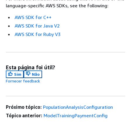
language-specific AWS SDKs, see the following:
AWS SDK for C++
AWS SDK for Java V2
AWS SDK for Ruby V3
Esta página foi útil?
Sim
Não
Fornecer feedback
Próximo tópico:
PopulationAnalysisConfiguration
Tópico anterior:
ModelTrainingPaymentConfig