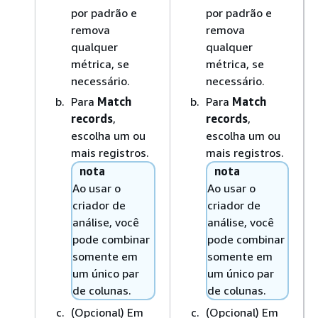
por padrão e
por padrão e
remova
remova
qualquer
qualquer
métrica, se
métrica, se
necessário.
necessário.
Para
Match
Para
Match
records
,
records
,
escolha um ou
escolha um ou
mais registros.
mais registros.
nota
nota
Ao usar o
Ao usar o
criador de
criador de
análise, você
análise, você
pode combinar
pode combinar
somente em
somente em
um único par
um único par
de colunas.
de colunas.
(Opcional) Em
(Opcional) Em