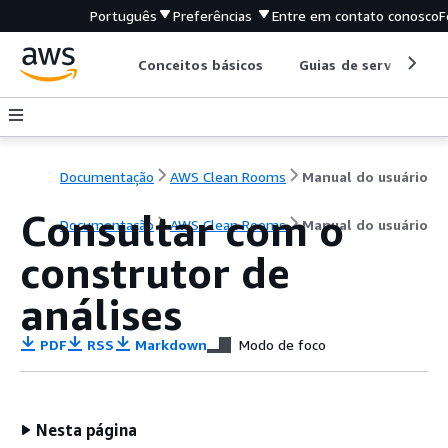
Português
Preferências
Entre em contato conosco
F
Conceitos básicos
Guias de serviço
Documentação
AWS Clean Rooms
Manual do usuário
Consultar com o
Documentação
AWS Clean Rooms
Manual do usuário
construtor de
análises
PDF
RSS
Markdown
Modo de foco
Nesta página