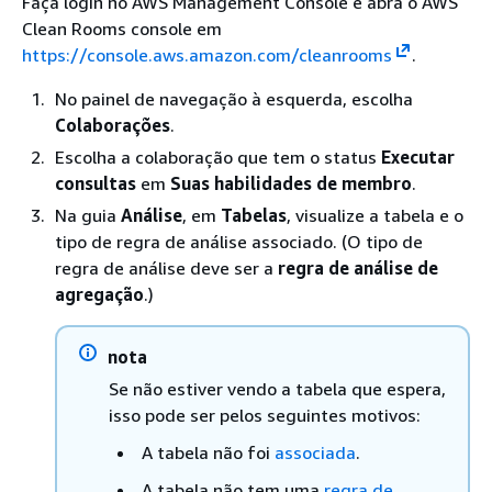
Faça login no AWS Management Console e abra o AWS
Clean Rooms console em
https://console.aws.amazon.com/cleanrooms
.
No painel de navegação à esquerda, escolha
Colaborações
.
Escolha a colaboração que tem o status
Executar
consultas
em
Suas habilidades de membro
.
Na guia
Análise
, em
Tabelas
, visualize a tabela e o
tipo de regra de análise associado. (O tipo de
regra de análise deve ser a
regra de análise de
agregação
.)
nota
Se não estiver vendo a tabela que espera,
isso pode ser pelos seguintes motivos:
A tabela não foi
associada
.
A tabela não tem uma
regra de