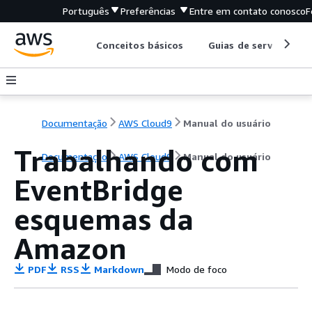
Português
Preferências
Entre em contato conosco
F
Conceitos básicos
Guias de serviço
Documentação
AWS Cloud9
Manual do usuário
Trabalhando com
Documentação
AWS Cloud9
Manual do usuário
EventBridge
esquemas da
Amazon
PDF
RSS
Markdown
Modo de foco