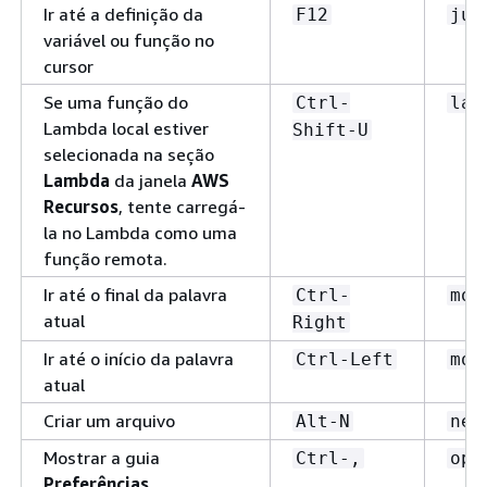
Ir até a definição da
F12
jum
variável ou função no
cursor
Se uma função do
Ctrl-
lam
Lambda local estiver
Shift-U
selecionada na seção
Lambda
da janela
AWS
Recursos
, tente carregá-
la no Lambda como uma
função remota.
Ir até o final da palavra
Ctrl-
mov
atual
Right
Ir até o início da palavra
Ctrl-Left
mov
atual
Criar um arquivo
Alt-N
new
Mostrar a guia
Ctrl-,
ope
Preferências