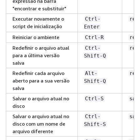
expressão na barra
"encontrar e substituir"
Executar novamente o
Ctrl-
rer
script de inicialização
Enter
Reiniciar o ambiente
Ctrl-R
res
Redefinir o arquivo atual
Ctrl-
rev
para a última versão
Shift-Q
salva
Redefinir cada arquivo
Alt-
rev
aberto para a sua versão
Shift-Q
salva
Salvar o arquivo atual no
Ctrl-S
sav
disco
Salvar o arquivo atual no
Ctrl-
sav
disco com um nome de
Shift-S
arquivo diferente