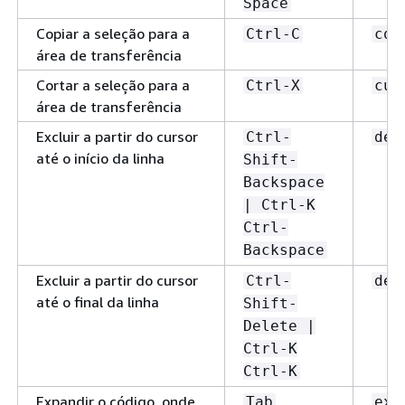
Space
Copiar a seleção para a
Ctrl-C
cop
área de transferência
Cortar a seleção para a
Ctrl-X
cut
área de transferência
Excluir a partir do cursor
Ctrl-
del
até o início da linha
Shift-
Backspace
| Ctrl-K
Ctrl-
Backspace
Excluir a partir do cursor
Ctrl-
del
até o final da linha
Shift-
Delete |
Ctrl-K
Ctrl-K
Expandir o código, onde
Tab
exp