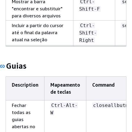
Mostrar a barra
Ctrl-
sea
"encontrar e substituir"
Shift-F
para diversos arquivos
Incluir a partir do cursor
Ctrl-
sel
até o final da palavra
Shift-
atual na seleção
Right
Incluir a partir do cursor
Ctrl-
sel
até o início da palavra
Shift-
atual na seleção
Guias
Left
Mostrar a caixa de
Ctrl-Alt-
sho
diálogo
Lista de
P
Description
Mapeamento
Command
processos
de teclas
Desfazer a última ação
Ctrl-Z
und
Fechar
Ctrl-Alt-
closeallbutme
todas as
W
guias
abertas no