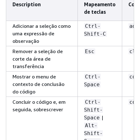
Description
Mapeamento
Com
de teclas
Adicionar a seleção como
Ctrl-
add
uma expressão de
Shift-C
observação
Remover a seleção de
Esc
cle
corte da área de
transferência
Mostrar o menu de
Ctrl-
com
contexto de conclusão
Space
do código
Concluir o código e, em
Ctrl-
com
seguida, sobrescrever
Shift-
|
Space
Alt-
Shift-