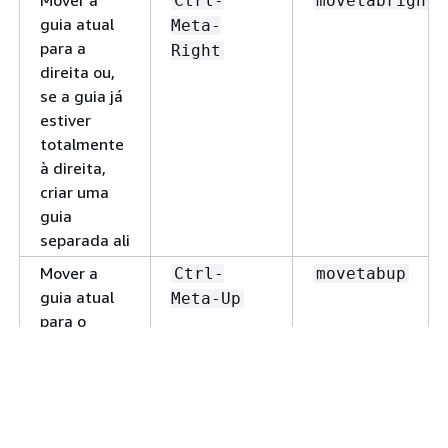
Mover a
Ctrl-
movetabright
guia atual
Meta-
para a
Right
direita ou,
se a guia já
estiver
totalmente
à direita,
criar uma
guia
separada ali
Mover a
Ctrl-
movetabup
guia atual
Meta-Up
para o
painel
acima ou,
se a guia já
estiver no
início, criar