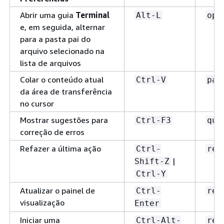
Abrir uma guia
Terminal
Alt-L
ope
e, em seguida, alternar
para a pasta pai do
arquivo selecionado na
lista de arquivos
Colar o conteúdo atual
Ctrl-V
pas
da área de transferência
no cursor
Mostrar sugestões para
Ctrl-F3
qui
correção de erros
Refazer a última ação
Ctrl-
red
|
Shift-Z
Ctrl-Y
Atualizar o painel de
Ctrl-
rel
visualização
Enter
Iniciar uma
Ctrl-Alt-
ren