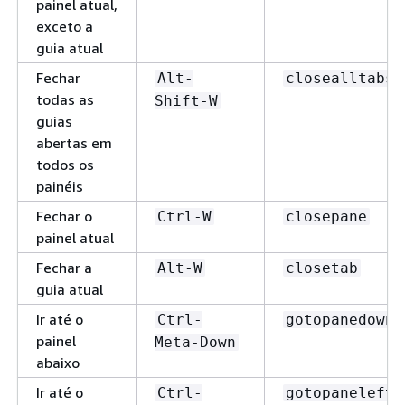
painel atual,
exceto a
guia atual
Fechar
Alt-
closealltabs
todas as
Shift-W
guias
abertas em
todos os
painéis
Fechar o
Ctrl-W
closepane
painel atual
Fechar a
Alt-W
closetab
guia atual
Ir até o
Ctrl-
gotopanedown
painel
Meta-Down
abaixo
Ir até o
Ctrl-
gotopaneleft