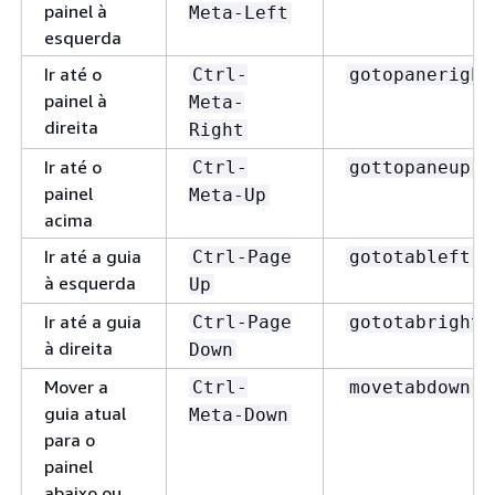
painel à
Meta-Left
esquerda
Ir até o
Ctrl-
gotopaneright
painel à
Meta-
direita
Right
Ir até o
Ctrl-
gottopaneup
painel
Meta-Up
acima
Ir até a guia
Ctrl-Page
gototableft
à esquerda
Up
Ir até a guia
Ctrl-Page
gototabright
à direita
Down
Mover a
Ctrl-
movetabdown
guia atual
Meta-Down
para o
painel
abaixo ou,