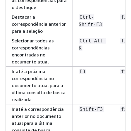
as correspondências para
o destaque
Destacar a
Ctrl-
fin
correspondência anterior
Shift-F3
para a seleção
Selecionar todos as
Ctrl-Alt-
fin
correspondências
K
encontradas no
documento atual
Ir até a próxima
F3
fin
correspondência no
documento atual para a
última consulta de busca
realizada
Ir até a correspondência
Shift-F3
fin
anterior no documento
atual para a última
consulta de busca