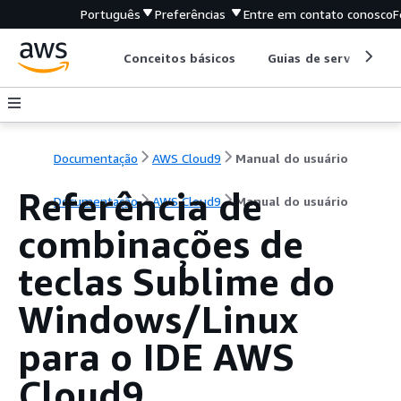
Português
Preferências
Entre em contato conosco
F
Conceitos básicos
Guias de serviço
Documentação
AWS Cloud9
Manual do usuário
Referência de
Documentação
AWS Cloud9
Manual do usuário
combinações de
teclas Sublime do
Windows/Linux
para o IDE AWS
Cloud9