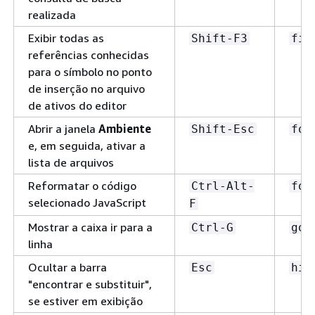
realizada
Exibir todas as
Shift-F3
fin
referências conhecidas
para o símbolo no ponto
de inserção no arquivo
de ativos do editor
Abrir a janela
Ambiente
Shift-Esc
foc
e, em seguida, ativar a
lista de arquivos
Reformatar o código
Ctrl-Alt-
for
selecionado JavaScript
F
Mostrar a caixa ir para a
Ctrl-G
got
linha
Ocultar a barra
Esc
hid
"encontrar e substituir",
se estiver em exibição