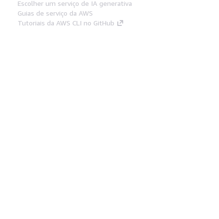
Escolher um serviço de IA generativa
Guias de serviço da AWS
Tutoriais da AWS CLI no GitHub
Ferramentas De Desenvolvedor
Biblioteca de exemplos de código da AWS
AWS CLI
Centro de Builders AWS
Blog de ferramentas para desenvolvedores da
AWS
Links Úteis
Baixar servidor MCP de documentos da AWS
Faça login no Console da AWS
AWS re:Post
Privacidade
Termos do site
Preferências de
cookies
© 2026, Amazon Web Services, Inc. ou
suas afiliadas. Todos os direitos reservados.
Português