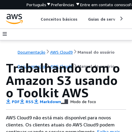
Português
Preferências
Entre em contato conosco
F
Conceitos básicos
Guias de serviço
Documentação
AWS Cloud9
Manual do usuário
Trabalhando com o
Documentação
AWS Cloud9
Manual do usuário
Amazon S3 usando
o Toolkit AWS
PDF
RSS
Markdown
Modo de foco
AWS Cloud9 não está mais disponível para novos
clientes. Os clientes atuais do AWS Cloud9 podem
continuar usando o serviço normalmente.
Saiba mais