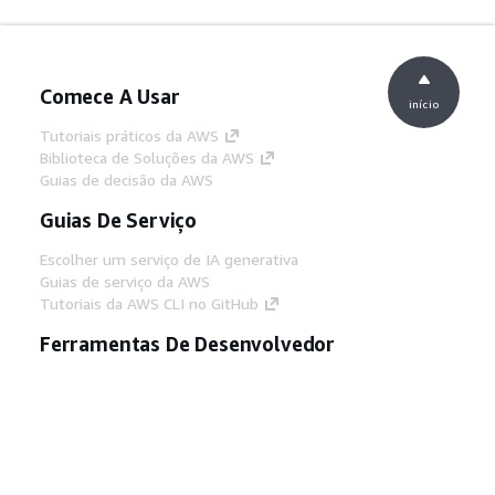
Comece A Usar
início
Tutoriais práticos da AWS
Biblioteca de Soluções da AWS
Guias de decisão da AWS
Guias De Serviço
Escolher um serviço de IA generativa
Guias de serviço da AWS
Tutoriais da AWS CLI no GitHub
Ferramentas De Desenvolvedor
Biblioteca de exemplos de código da AWS
AWS CLI
Centro de Builders AWS
Blog de ferramentas para desenvolvedores da
AWS