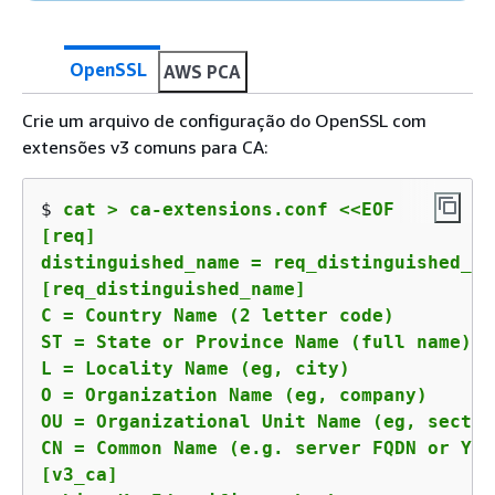
OpenSSL
AWS PCA
Crie um arquivo de configuração do OpenSSL com
extensões v3 comuns para CA:
$ 
cat > ca-extensions.conf <<EOF

[req]

distinguished_name = req_distinguished_nam
[req_distinguished_name]

C = Country Name (2 letter code)

ST = State or Province Name (full name)

L = Locality Name (eg, city)

O = Organization Name (eg, company)

OU = Organizational Unit Name (eg, section
CN = Common Name (e.g. server FQDN or YOU
[v3_ca]
