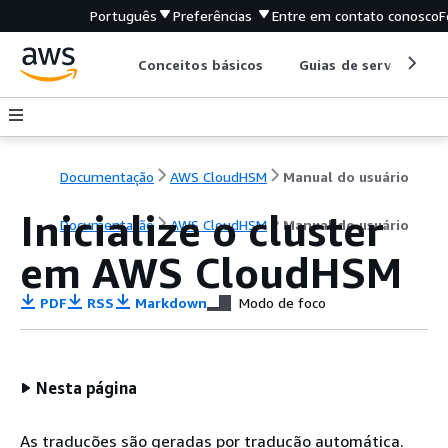
Português
Preferências
Entre em contato conosco
F
Conceitos básicos
Guias de serviço
Documentação
AWS CloudHSM
Manual do usuário
Inicialize o cluster
Documentação
AWS CloudHSM
Manual do usuário
em AWS CloudHSM
PDF
RSS
Markdown
Modo de foco
Nesta página
As traduções são geradas por tradução automática.