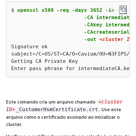
$ 
openssl x509 -req -days 3652 -in 
<clust
			-CA intermediateCA.crt \

			-CAkey intermediateCA.key \

			-CAcreateserial \

			-out 
<cluster ID>
Signature ok

subject=/C=US/ST=CA/O=Cavium/OU=N3FIPS/L=
Getting CA Private Key

Enter pass phrase for intermediateCA.key:
Este comando cria um arquivo chamado
<cluster
. Use este
ID>
_CustomerHsmCertificate.crt
arquivo como o certificado assinado ao inicializar o
cluster.