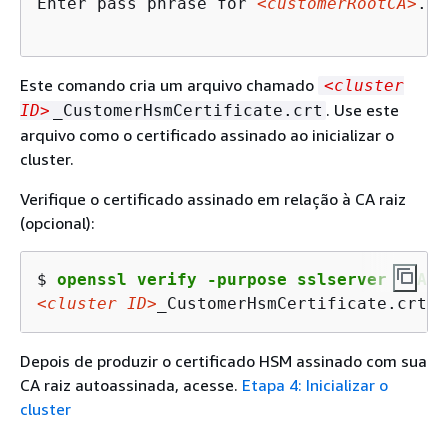
Enter pass phrase for 
<customerRootCA>
.ke
Este comando cria um arquivo chamado
<cluster
. Use este
ID>
_CustomerHsmCertificate.crt
arquivo como o certificado assinado ao inicializar o
cluster.
Verifique o certificado assinado em relação à CA raiz
(opcional):
$ 
openssl verify -purpose sslserver -CAfi
<cluster ID>
_CustomerHsmCertificate.crt: 
Depois de produzir o certificado HSM assinado com sua
CA raiz autoassinada, acesse.
Etapa 4: Inicializar o
cluster