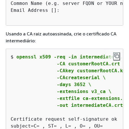
Common Name (e.g. server FQDN or YOUR nam
Usando a CA raiz autoassinada, crie o certificado CA
intermediário:
$ 
openssl x509 -req -in intermediateCA.csr
		-CA customerRootCA.crt \

		-CAkey customerRootCA.key \

		-CAcreateserial \

		-days 3652 \

		-extensions v3_ca \

		-extfile ca-extensions.conf \

		-out intermediateCA.crt
Certificate request self-signature ok
