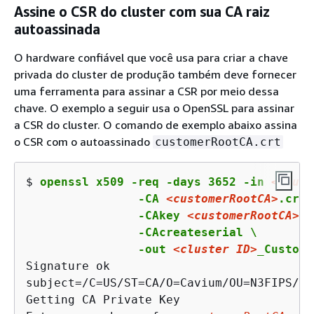
Assine o CSR do cluster com sua CA raiz
autoassinada
O hardware confiável que você usa para criar a chave
privada do cluster de produção também deve fornecer
uma ferramenta para assinar a CSR por meio dessa
chave. O exemplo a seguir usa o OpenSSL para assinar
a CSR do cluster. O comando de exemplo abaixo assina
o CSR com o autoassinado
customerRootCA.crt
$ 
openssl x509 -req -days 3652 -in 
<clust
		-CA 
<customerRootCA>
.crt 
		-CAkey 
<customerRootCA>
.k
		-CAcreateserial \

		-out 
<cluster ID>
_Custome
Signature ok

subject=/C=US/ST=CA/O=Cavium/OU=N3FIPS/L=
Getting CA Private Key
