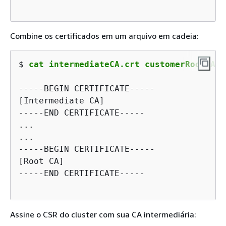
Combine os certificados em um arquivo em cadeia:
$ 
cat intermediateCA.crt customerRootCA.c
-----BEGIN CERTIFICATE-----

[Intermediate CA]

-----END CERTIFICATE-----

...

...

-----BEGIN CERTIFICATE-----

[Root CA]

Assine o CSR do cluster com sua CA intermediária: