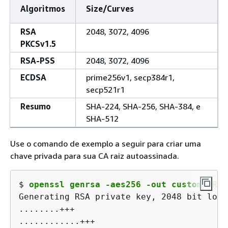
Algoritmos
Size/Curves
RSA
2048, 3072, 4096
PKCSv1.5
RSA-PSS
2048, 3072, 4096
ECDSA
prime256v1, secp384r1,
secp521r1
Resumo
SHA-224, SHA-256, SHA-384, e
SHA-512
Use o comando de exemplo a seguir para criar uma
chave privada para sua CA raiz autoassinada.
$ 
openssl genrsa -aes256 -out customerRoo
Generating RSA private key, 2048 bit long
........+++

............+++
