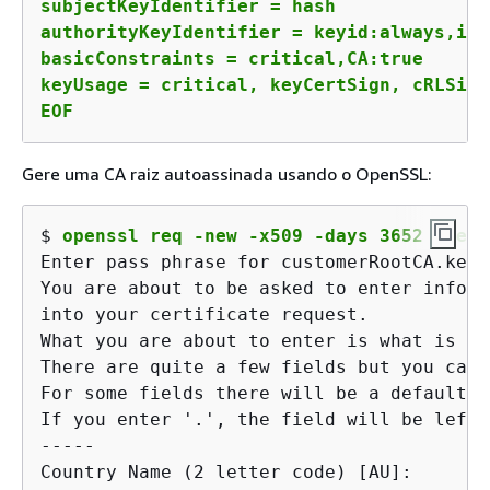
subjectKeyIdentifier = hash

authorityKeyIdentifier = keyid:always,issu
basicConstraints = critical,CA:true

keyUsage = critical, keyCertSign, cRLSign
EOF
Gere uma CA raiz autoassinada usando o OpenSSL:
$ 
openssl req -new -x509 -days 3652 -key 
Enter pass phrase for customerRootCA.key:

You are about to be asked to enter inform
into your certificate request.

What you are about to enter is what is ca
There are quite a few fields but you can 
For some fields there will be a default v
If you enter '.', the field will be left 
-----

Country Name (2 letter code) [AU]:
