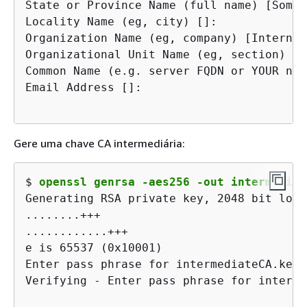
State or Province Name (full name) [Some-
Locality Name (eg, city) []:

Organization Name (eg, company) [Internet
Organizational Unit Name (eg, section) []:
Common Name (e.g. server FQDN or YOUR nam
Gere uma chave CA intermediária:
$ 
openssl genrsa -aes256 -out intermediat
Generating RSA private key, 2048 bit long
........+++

............+++

e is 65537 (0x10001)

Enter pass phrase for intermediateCA.key:
