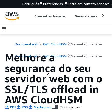
Português
Preferências
Entre em contato conosco
F
Conceitos básicos
Guias de serviço
Documentação
AWS CloudHSM
Manual do usuário
Melhore a
Documentação
AWS CloudHSM
Manual do usuário
segurança do seu
servidor web com o
SSL/TLS offload in
AWS CloudHSM
PDF
RSS
Markdown
Modo de foco