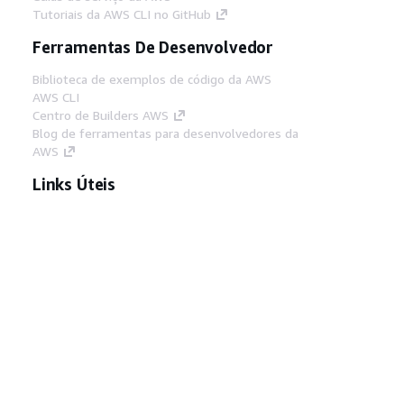
Tutoriais da AWS CLI no GitHub
Ferramentas De Desenvolvedor
Biblioteca de exemplos de código da AWS
AWS CLI
Centro de Builders AWS
Blog de ferramentas para desenvolvedores da
AWS
Links Úteis
Baixar servidor MCP de documentos da AWS
Faça login no Console da AWS
AWS re:Post
Privacidade
Termos do site
Preferências de
cookies
© 2026, Amazon Web Services, Inc. ou
suas afiliadas. Todos os direitos reservados.
Português