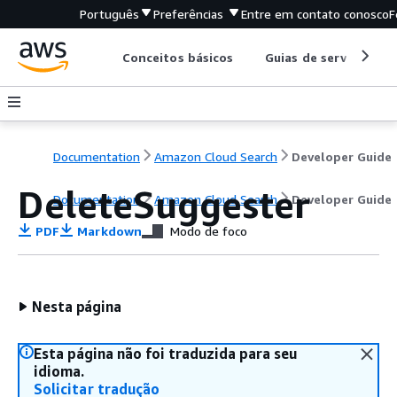
Português
Preferências
Entre em contato conosco
F
Conceitos básicos
Guias de serviço
Documentation
Amazon Cloud Search
Developer Guide
DeleteSuggester
Documentation
Amazon Cloud Search
Developer Guide
PDF
Markdown
Modo de foco
Nesta página
Esta página não foi traduzida para seu
idioma.
Solicitar tradução