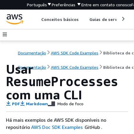
Português
Preferências
Entre em contato conosco
F
Conceitos básicos
Guias de serviço
Documentação
AWS SDK Code Examples
B
Usar
Documentação
AWS SDK Code Examples
Biblioteca de 
ResumeProcesses
com uma CLI
PDF
Markdown
Modo de foco
Há mais exemplos de AWS SDK disponíveis no
repositório
AWS Doc SDK Examples
GitHub .