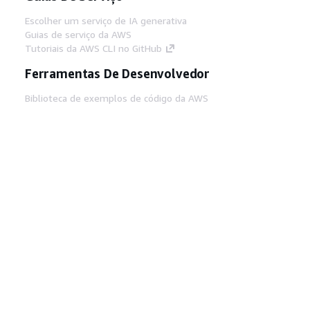
Escolher um serviço de IA generativa
Guias de serviço da AWS
Tutoriais da AWS CLI no GitHub
Ferramentas De Desenvolvedor
Biblioteca de exemplos de código da AWS
AWS CLI
Centro de Builders AWS
Blog de ferramentas para desenvolvedores da
AWS
Links Úteis
Baixar servidor MCP de documentos da AWS
Faça login no Console da AWS
AWS re:Post
Privacidade
Termos do site
Preferências de
cookies
© 2026, Amazon Web Services, Inc. ou
suas afiliadas. Todos os direitos reservados.