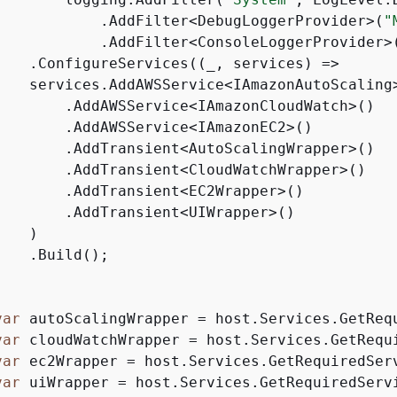
            .AddFilter<DebugLoggerProvider>(
"
            .AddFilter<ConsoleLoggerProvider>
    .ConfigureServices((_, services) =>

    services.AddAWSService<IAmazonAutoScaling>
        .AddAWSService<IAmazonCloudWatch>()

        .AddAWSService<IAmazonEC2>()

        .AddTransient<AutoScalingWrapper>()

        .AddTransient<CloudWatchWrapper>()

        .AddTransient<EC2Wrapper>()

        .AddTransient<UIWrapper>()

   )

   .Build();

var
 autoScalingWrapper = host.Services.GetRequ
var
 cloudWatchWrapper = host.Services.GetRequi
var
 ec2Wrapper = host.Services.GetRequiredServ
var
 uiWrapper = host.Services.GetRequiredServi