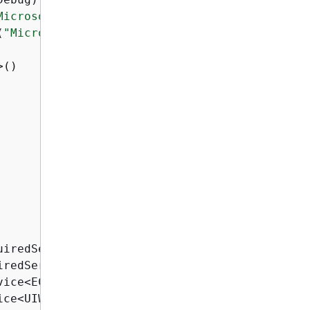
Microsoft"
, LogLevel.Information)

(
"Microsoft"
, LogLevel.Trace))

()

iredService<AutoScalingWrapper>();

redService<CloudWatchWrapper>();

ice<EC2Wrapper>();

ce<UIWrapper>();
