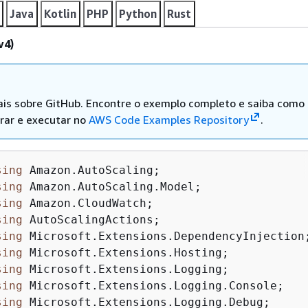
Java
Kotlin
PHP
Python
Rust
v4)
is sobre GitHub. Encontre o exemplo completo e saiba como
rar e executar no
AWS Code Examples Repository
.
sing
sing
sing
sing
sing
sing
sing
sing
sing
 Microsoft.Extensions.Logging.Debug;
