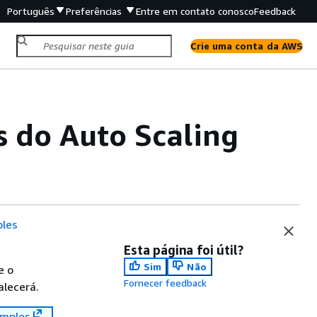
Português
Preferências
Entre em contato conosco
Feedback
Crie uma conta da AWS
s do Auto Scaling
les
Esta página foi útil?
Sim
Não
e o
Fornecer feedback
alecerá.
mples