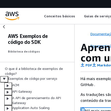
Conceitos básicos
Guias de serviç
Documentaç
AWS Exemplos de
código do SDK
Apren
Documentaç
Biblioteca de códigos
com 
PDF
Markdo
O que é a biblioteca de exemplos de
código?
Há mais exemplo
Exemplos de código por serviço
GitHub .
ACM
API Gateway
As traduções são
A API de gerenciamento do API
conteúdo da trad
Gateway
Application Auto Scaling
Há mais exemp