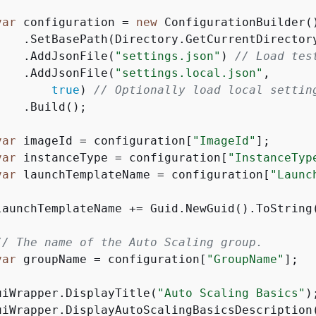
var
 configuration = 
new
 ConfigurationBuilder()
    .SetBasePath(Directory.GetCurrentDirectory
    .AddJsonFile(
"settings.json"
) 
// Load tes
    .AddJsonFile(
"settings.local.json"
,

true
) 
// Optionally load local settin
   .Build();

var
 imageId = configuration[
"ImageId"
];

var
 instanceType = configuration[
"InstanceTyp
var
 launchTemplateName = configuration[
"Launc
launchTemplateName += Guid.NewGuid().ToString(
// The name of the Auto Scaling group.
var
 groupName = configuration[
"GroupName"
];

uiWrapper.DisplayTitle(
"Auto Scaling Basics"
);
uiWrapper.DisplayAutoScalingBasicsDescription(