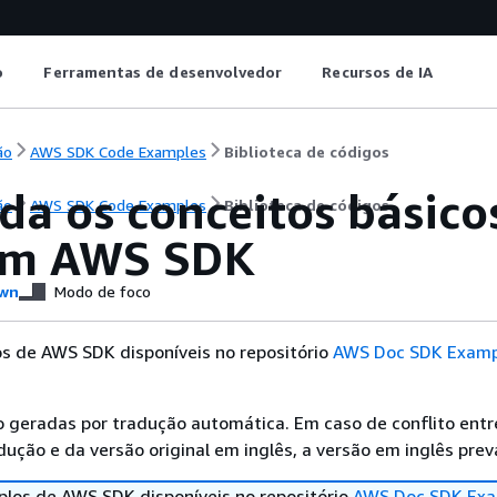
o
Ferramentas de desenvolvedor
Recursos de IA
ão
AWS SDK Code Examples
Biblioteca de códigos
da os conceitos básico
ão
AWS SDK Code Examples
Biblioteca de códigos
um AWS SDK
wn
Modo de foco
s de AWS SDK disponíveis no repositório
AWS Doc SDK Examp
 geradas por tradução automática. Em caso de conflito entr
ução e da versão original em inglês, a versão em inglês prev
los de AWS SDK disponíveis no repositório
AWS Doc SDK Exa