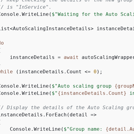
// is "InService".
Console.WriteLine(
$"Waiting for the Auto Scal
List<AutoScalingInstanceDetails> instanceDetai
do
{
    instanceDetails = 
await
 autoScalingWrappe


while
 (instanceDetails.Count <= 
0
);

Console.WriteLine(
$"Auto scaling group 
{
group
Console.WriteLine(
$"
{
instanceDetails.Count}
 i
// Display the details of the Auto Scaling gr
instanceDetails.ForEach(detail =>

{
    Console.WriteLine(
$"Group name: 
{
detail.A