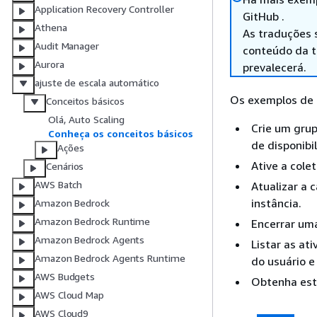
Application Recovery Controller
GitHub .
Athena
As traduções 
Audit Manager
conteúdo da tr
Aurora
prevalecerá.
ajuste de escala automático
Os exemplos de 
Conceitos básicos
Olá, Auto Scaling
Crie um gru
Conheça os conceitos básicos
de disponibi
Ações
Ative a col
Cenários
AWS Batch
Atualizar a 
instância.
Amazon Bedrock
Amazon Bedrock Runtime
Encerrar uma
Amazon Bedrock Agents
Listar as at
Amazon Bedrock Agents Runtime
do usuário 
AWS Budgets
Obtenha esta
AWS Cloud Map
AWS Cloud9