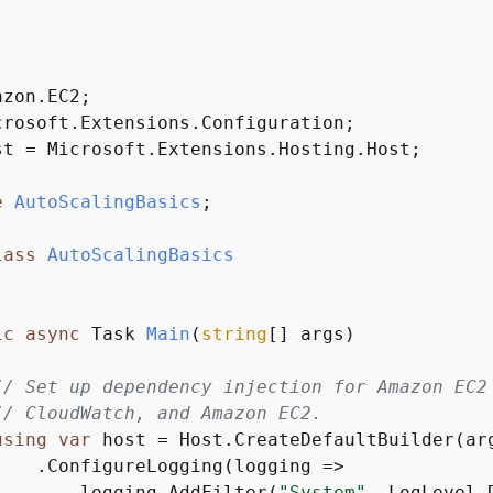
st = Microsoft.Extensions.Hosting.Host;

e
AutoScalingBasics
;

lass
AutoScalingBasics
ic
async
 Task 
Main
(
string
[] args
)
// Set up dependency injection for Amazon EC2
// CloudWatch, and Amazon EC2.
using
var
 host = Host.CreateDefaultBuilder(arg
    .ConfigureLogging(logging =>

        logging.AddFilter(
"System"
, LogLevel.D