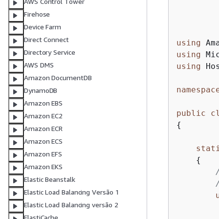
AWS Control Tower
Firehose
Device Farm
Direct Connect
using
Directory Service
using
AWS DMS
using
 Ho
Amazon DocumentDB
namespac
DynamoDB
Amazon EBS
public
c
Amazon EC2
{
Amazon ECR
Amazon ECS
stat
Amazon EFS
{
Amazon EKS
Elastic Beanstalk
Elastic Load Balancing Versão 1
Elastic Load Balancing versão 2
        
ElastiCache
        