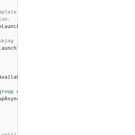
mplate Id to use when deleting the
ion.
eLaunchTemplateAsync(imageId!, instanceType!, 
sking for a description of it.
aunchTemplateName);

AvailabilityZonesAsync();

group named 
{
groupName}
."
);

pAsync(

 until its lifecycle state