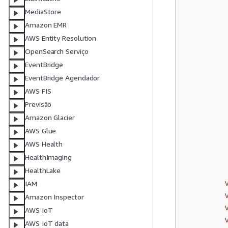
        
MediaStore
        
Amazon EMR
        
AWS Entity Resolution
        
OpenSearch Serviço
        
EventBridge
        
EventBridge Agendador
        
AWS FIS
        
Previsão
        
Amazon Glacier
        
AWS Glue
         
AWS Health
         
HealthImaging
HealthLake
IAM
Amazon Inspector
AWS IoT
AWS IoT data