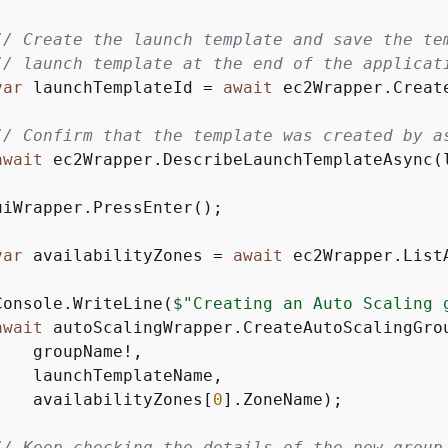
// Create the launch template and save the te
// launch template at the end of the applicat
var
 launchTemplateId = 
await
 ec2Wrapper.Creat
// Confirm that the template was created by a
await
 ec2Wrapper.DescribeLaunchTemplateAsync(l
iWrapper.PressEnter();

var
 availabilityZones = 
await
 ec2Wrapper.List
Console.WriteLine(
$"Creating an Auto Scaling 
await
 autoScalingWrapper.CreateAutoScalingGrou
   groupName!,

   launchTemplateName,

    availabilityZones[
0
].ZoneName);

// Keep checking the details of the new group