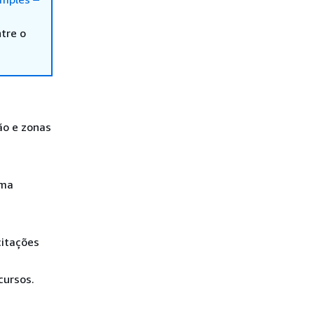
tre o
ão e zonas
uma
citações
cursos.