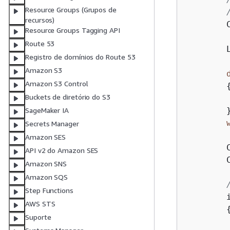
Resource Groups (Grupos de
recursos)
        
Resource Groups Tagging API
Route 53
        
Registro de domínios do Route 53
Amazon S3
Amazon S3 Control
Buckets de diretório do S3
        
        }
SageMaker IA
Secrets Manager
Amazon SES
        
API v2 do Amazon SES
        
Amazon SNS
Amazon SQS
Step Functions
        
AWS STS
Suporte
        