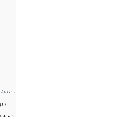
 Auto Scaling, Amazon
s)

ebug)
