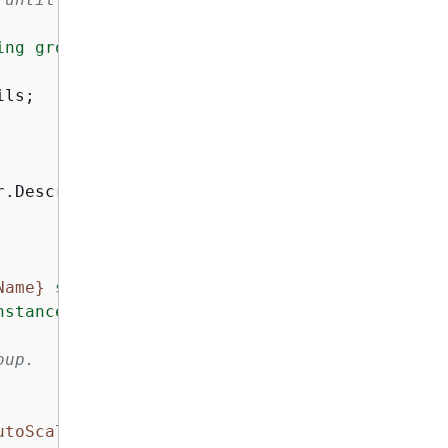
ing group to be active."
);

ls;

r.DescribeAutoScalingInstancesAsync(groupName!
Name}
 successfully created."
);

nstances were created for the group."
);

oup.
utoScalingGroupName}
"
);
