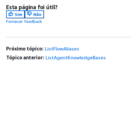
Esta página foi útil?
Sim
Não
Fornecer feedback
Próximo tópico:
ListFlowAliases
Tópico anterior:
ListAgentKnowledgeBases