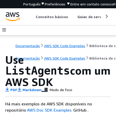
Português
Preferências
Entre em contato conosco
F
Conceitos básicos
Guias de serviço
Documentação
AWS SDK Code Examples
B
Use
Documentação
AWS SDK Code Examples
Biblioteca de 
com um
ListAgents
AWS SDK
PDF
Markdown
Modo de foco
Há mais exemplos de AWS SDK disponíveis no
repositório
AWS Doc SDK Examples
GitHub .