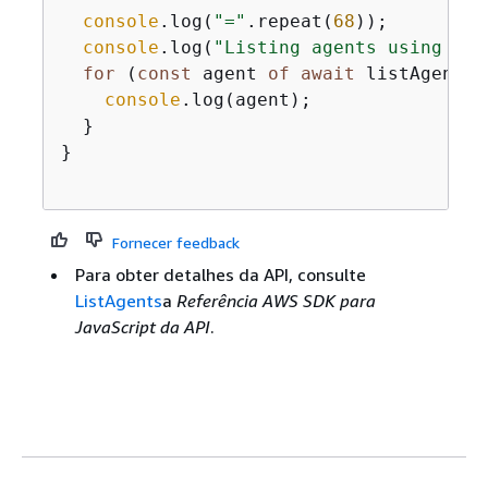
console
.log(
"="
.repeat(
68
));

console
.log(
"Listing agents using the
for
 (
const
 agent 
of
await
 listAgentsW
console
.log(agent);

  }

}

Fornecer feedback
Para obter detalhes da API, consulte
ListAgents
a
Referência AWS SDK para
JavaScript da API
.