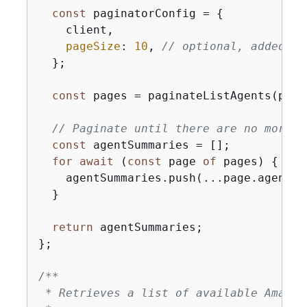
const
 paginatorConfig = 
{
    client,

pageSize
: 
10
, 
// optional, added fo
  };

const
 pages = paginateListAgents(pagi
// Paginate until there are no more r
const
 agentSummaries = [];

for
await
 (
const
 page 
of
 pages) 
{
    agentSummaries.push(...page.agentSum
  }

return
 agentSummaries;

};

/**

 * Retrieves a list of available Amazon