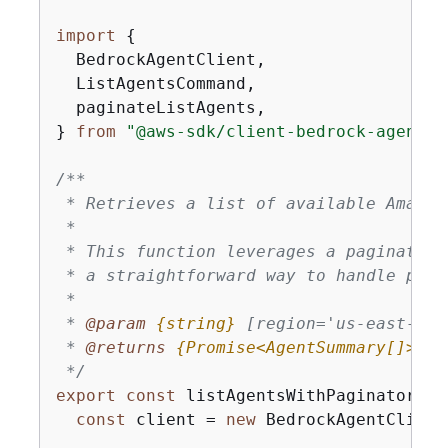
import
{
  BedrockAgentClient,

  ListAgentsCommand,

  paginateListAgents,

} 
from
"@aws-sdk/client-bedrock-agent"
;

/**

 * Retrieves a list of available Amazon
 *

 * This function leverages a paginator,
 * a straightforward way to handle pagi
 *

 * 
@param 
{
string}
[region='us-east-1']
 * 
@returns 
{
Promise<AgentSummary[]>}
A
 */
export
const
 listAgentsWithPaginator = 
const
 client = 
new
 BedrockAgentClient