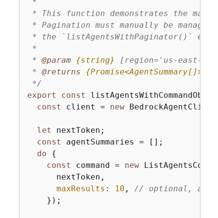
 *

 * This function demonstrates the manua
 * Pagination must manually be managed.
 * the `listAgentsWithPaginator()` examp
 *

 * 
@param 
{
string}
[region='us-east-1']
 * 
@returns 
{
Promise<AgentSummary[]>}
A
 */
export
const
 listAgentsWithCommandObjec
const
 client = 
new
 BedrockAgentClient
let
 nextToken;

const
 agentSummaries = [];

do
{
const
 command = 
new
 ListAgentsComma
      nextToken,

maxResults
: 
10
, 
// optional, adde
    });
