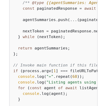
/** 
@type 
{
{
agentSummaries: AgentSu
const
 paginatedResponse = 
await
 cli
    agentSummaries.push(...(paginatedRe
    nextToken = paginatedResponse.nextTo
  } 
while
 (nextToken);

return
 agentSummaries;

};

// Invoke main function if this file wa
if
 (process.argv[
1
] === fileURLToPath(
i
console
.log(
"="
.repeat(
68
));

console
.log(
"Listing agents using Lis
for
 (
const
 agent 
of
await
 listAgentsW
console
.log(agent);

  }
