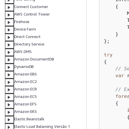
{
Connect Customer
        
AWS Control Tower
        
Firehose
        
Device Farm
    }

Direct Connect
};

Directory Service
AWS DMS
try
Amazon DocumentDB
{
DynamoDB
// S
Amazon EBS
var
 
Amazon EC2
Amazon ECR
// E
fore
Amazon ECS
{
Amazon EFS
Amazon EKS
Elastic Beanstalk
        
Elastic Load Balancing Versão 1