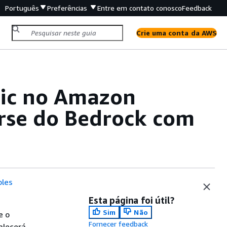
Português
Preferências
Entre em contato conosco
Feedback
Crie uma conta da AWS
pic no Amazon
rse do Bedrock com
les
Esta página foi útil?
Sim
Não
e o
Fornecer feedback
alecerá.