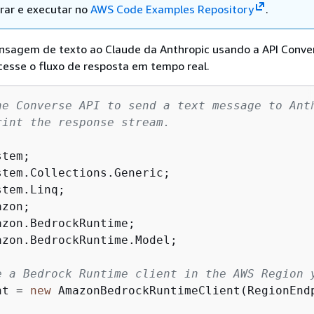
rar e executar no
AWS Code Examples Repository
.
sagem de texto ao Claude da Anthropic usando a API Conve
cesse o fluxo de resposta em tempo real.
he Converse API to send a text message to Ant
rint the response stream.
azon.BedrockRuntime.Model;

e a Bedrock Runtime client in the AWS Region 
nt = 
new
 AmazonBedrockRuntimeClient(RegionEndp