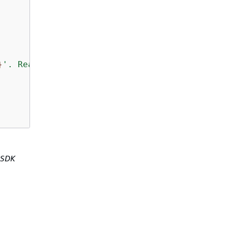
}
'. Reason: 
{
e.Message}
"
);

 SDK