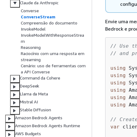
Claude da Anthropic
configu
Converse
ConverseStream
Envie uma men
Compreensão do documento
Bedrock e pro
InvokeModel
InvokeModelWithResponseStrea
m
// Use t
Reasoning
// and p
Raciocínio com uma resposta em
streaming
Cenário: uso de ferramentas com
using
a API Converse
using
Command da Cohere
using
DeepSeek
using
Llama da Meta
using
Mistral AI
using
 Am
Stable Diffusion
Amazon Bedrock Agents
// Creat
Amazon Bedrock Agents Runtime
var
 clie
AWS Budgets