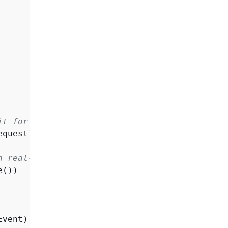
it for the result.
quest);

n real-time.
())

vent).Delta.Text);
