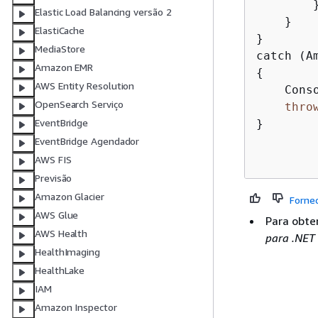
        }
Elastic Load Balancing versão 2
    }

ElastiCache
}

MediaStore
Amazon EMR
{
AWS Entity Resolution
    Cons
OpenSearch Serviço
thro
EventBridge
}

EventBridge Agendador
AWS FIS
Previsão
Amazon Glacier
Forne
AWS Glue
Para obte
AWS Health
para .NET
HealthImaging
HealthLake
IAM
Amazon Inspector