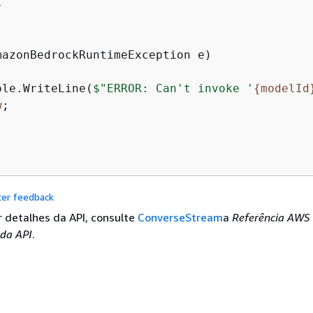


ole.WriteLine(
$"ERROR: Can't invoke '
{
modelId
w
;

cer feedback
r detalhes da API, consulte
ConverseStream
a
Referência AWS
 da API
.