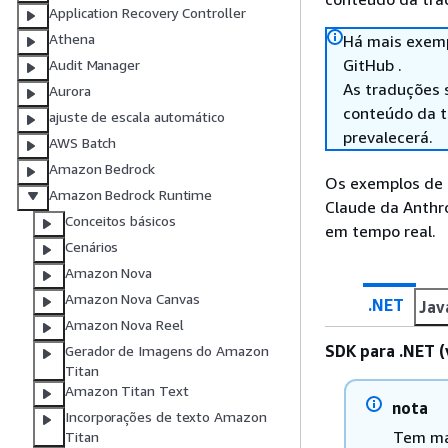
Application Recovery Controller
Athena
Há mais exemp
GitHub .
Audit Manager
As traduções 
Aurora
conteúdo da tr
ajuste de escala automático
prevalecerá.
AWS Batch
Amazon Bedrock
Os exemplos de 
Amazon Bedrock Runtime
Claude da Anthro
Conceitos básicos
em tempo real.
Cenários
Amazon Nova
Amazon Nova Canvas
.NET
Jav
Amazon Nova Reel
SDK para .NET (
Gerador de Imagens do Amazon
Titan
Amazon Titan Text
nota
Incorporações de texto Amazon
Tem ma
Titan