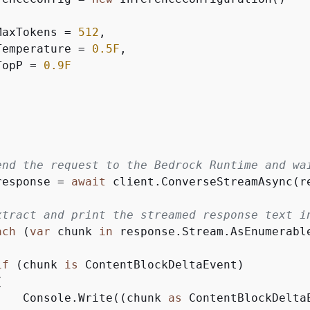
MaxTokens = 
512
,

Temperature = 
0.5F
,

TopP = 
0.9F
end the request to the Bedrock Runtime and wa
response = 
await
 client.ConverseStreamAsync(re
xtract and print the streamed response text i
ach
 (
var
 chunk 
in
 response.Stream.AsEnumerable
if
 (chunk 
is
 ContentBlockDeltaEvent)

{
    Console.Write((chunk 
as
 ContentBlockDeltaE