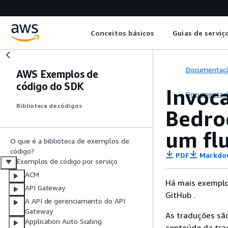
Conceitos básicos
Guias de serviç
Documentaç
AWS Exemplos de
código do SDK
Invoc
Documentaç
Biblioteca de códigos
Bedro
um fl
O que é a biblioteca de exemplos de
código?
PDF
Markdo
Exemplos de código por serviço
ACM
Há mais exemplo
API Gateway
GitHub .
A API de gerenciamento do API
Gateway
As traduções são
Application Auto Scaling
conteúdo da trad