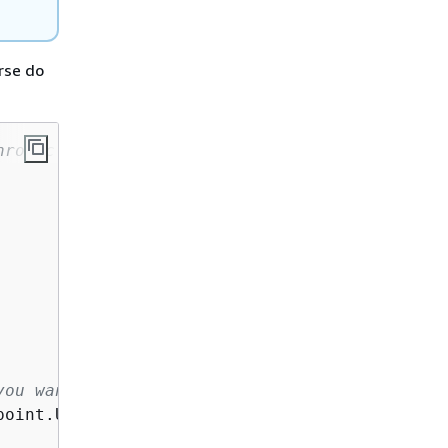
rse do
hropic Claude
you want to use.
oint.USEast1);
