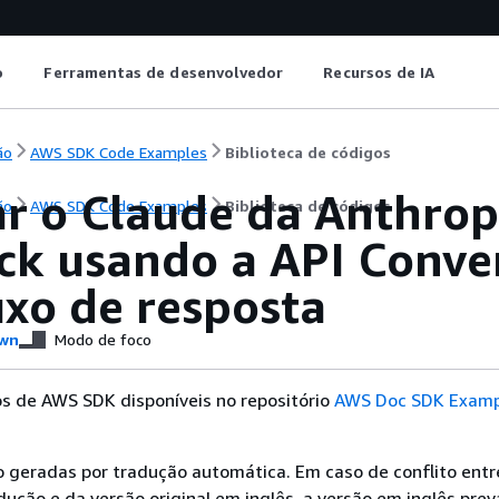
o
Ferramentas de desenvolvedor
Recursos de IA
ão
AWS SDK Code Examples
Biblioteca de códigos
ar o Claude da Anthro
ão
AWS SDK Code Examples
Biblioteca de códigos
ck usando a API Conve
uxo de resposta
wn
Modo de foco
s de AWS SDK disponíveis no repositório
AWS Doc SDK Examp
 geradas por tradução automática. Em caso de conflito entr
ução e da versão original em inglês, a versão em inglês prev