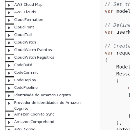
// Set t
AWS Cloud Map
var
 mode
AWS Cloud9
CloudFormation
// Defin
CloudFront
var
 user
CloudTrail
CloudWatch
// Creat
CloudWatch Eventos
var
 requ
CloudWatch Registros
{
CodeBuild
    Model
CodeCommit
    Mess
CodeDeploy
{
CodePipeline
Identidade do Amazon Cognito
        
Provedor de identidades do Amazon
Cognito
        
Amazon Cognito Sync
        }
Amazon Comprehend
    },

AWS Config
    Infe