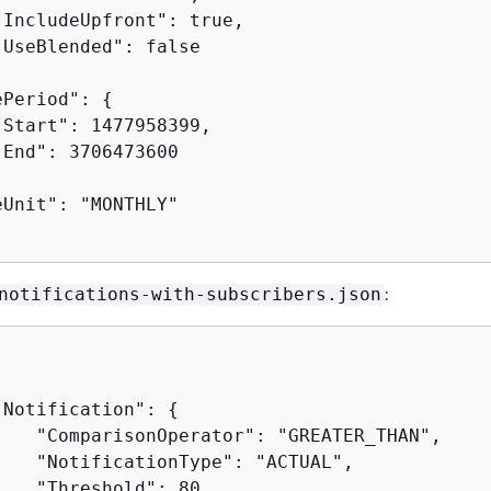
IncludeUpfront": true,

UseBlended": false

ePeriod": 
{
Start": 1477958399,

End": 3706473600

Unit": "MONTHLY"

:
notifications-with-subscribers.json
"Notification": 
{
    "ComparisonOperator": "GREATER_THAN",

    "NotificationType": "ACTUAL",

   "Threshold": 80,
