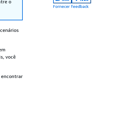
tre o
Fornecer feedback
cenários
 em
s, você
 encontrar