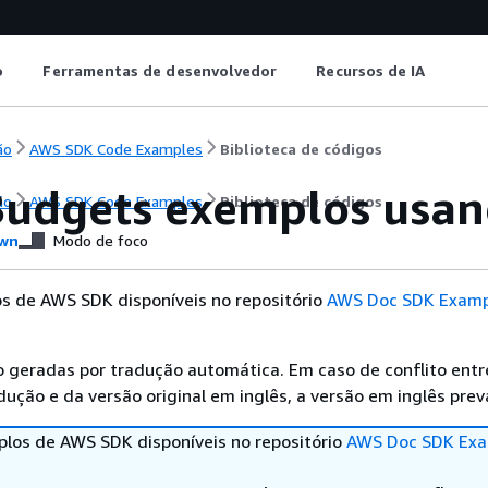
o
Ferramentas de desenvolvedor
Recursos de IA
ão
AWS SDK Code Examples
Biblioteca de códigos
udgets exemplos usan
ão
AWS SDK Code Examples
Biblioteca de códigos
wn
Modo de foco
s de AWS SDK disponíveis no repositório
AWS Doc SDK Examp
 geradas por tradução automática. Em caso de conflito entr
ução e da versão original em inglês, a versão em inglês prev
los de AWS SDK disponíveis no repositório
AWS Doc SDK Exa