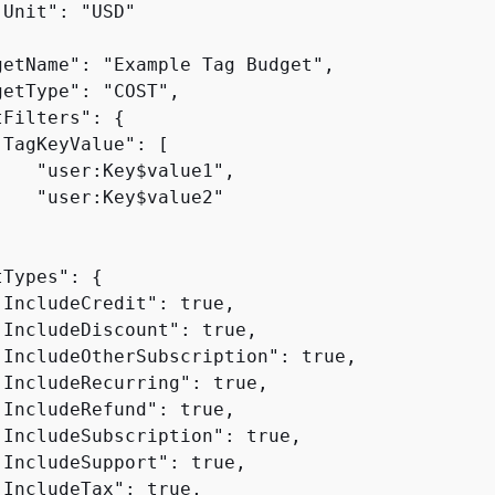
Unit": "USD"

getName": "Example Tag Budget",

etType": "COST",

tFilters": 
{
TagKeyValue": [

   "user:Key$value1",

   "user:Key$value2"



tTypes": 
{
IncludeCredit": true,

"IncludeDiscount": true,

"IncludeOtherSubscription": true,

"IncludeRecurring": true,

IncludeRefund": true,

"IncludeSubscription": true,

IncludeSupport": true,

IncludeTax": true,
