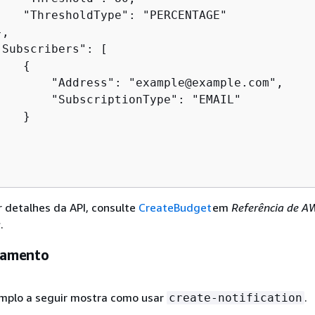
    "ThresholdType": "PERCENTAGE"

,

Subscribers": [

{
        "Address": "example@example.com",

        "SubscriptionType": "EMAIL"

   }



r detalhes da API, consulte
CreateBudget
em
Referência de A
s
.
rçamento
mplo a seguir mostra como usar
.
create-notification