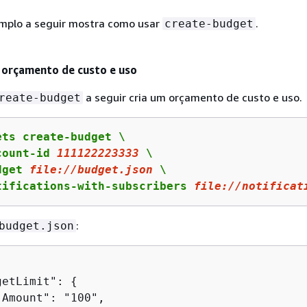
mplo a seguir mostra como usar
.
create-budget
 orçamento de custo e uso
a seguir cria um orçamento de custo e uso.
reate-budget
ts create-budget \

count-id 
111122223333
 \

dget 
file:
//budget.json
 \

tifications-with-subscribers 
file:
//notificat
:
budget.json
getLimit": 
{
Amount": "100",
