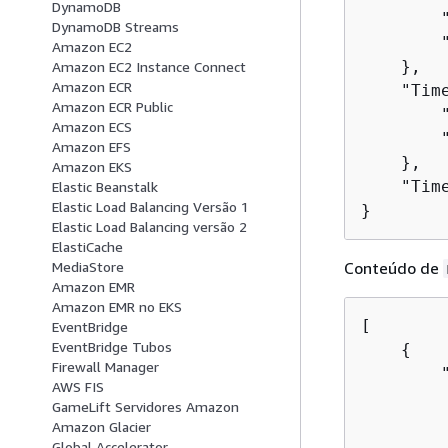
DynamoDB
        "
DynamoDB Streams
        "
Amazon EC2
    },

Amazon EC2 Instance Connect
Amazon ECR
    "Tim
Amazon ECR Public
        "
Amazon ECS
        "
Amazon EFS
    },

Amazon EKS
    "Time
Elastic Beanstalk
Elastic Load Balancing Versão 1
}
Elastic Load Balancing versão 2
ElastiCache
Conteúdo de
MediaStore
Amazon EMR
Amazon EMR no EKS
[

EventBridge
EventBridge Tubos
{
Firewall Manager
        
AWS FIS
        
GameLift Servidores Amazon
        
Amazon Glacier
         
Global Accelerator