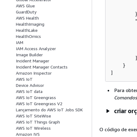
AWS Glue
        
GuardDuty
        }
AWS Health
        "
HealthImaging
HealthLake
        
HealthOmics
IAM
        
IAM Access Analyzer
         
Image Builder
        ]
Incident Manager
    }

Incident Manager Contacts
]
Amazon Inspector
AWS IoT
Device Advisor
Para obte
AWS IoT data
Comando
AWS IoT Greengrass
AWS IoT Greengrass V2
Lançamento do AWS IoT Jobs SDK
criar o
AWS IoT SiteWise
AWS IoT Things Graph
AWS IoT Wireless
O código de exe
Amazon IVS