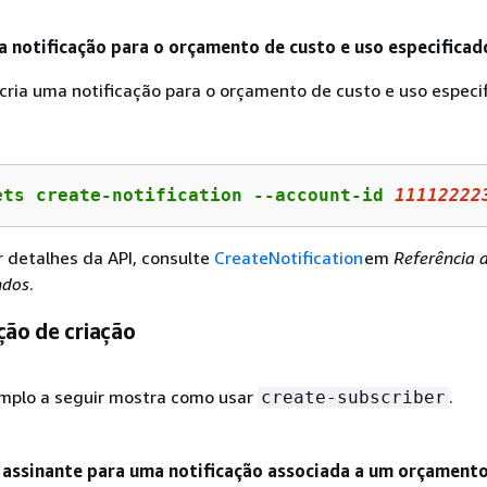
a notificação para o orçamento de custo e uso especificad
cria uma notificação para o orçamento de custo e uso especi
ets create-notification --account-id 
11112222
r detalhes da API, consulte
CreateNotification
em
Referência
ndos
.
ção de criação
mplo a seguir mostra como usar
.
create-subscriber
 assinante para uma notificação associada a um orçament