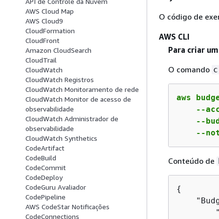
API de Controle da Nuvem
AWS Cloud Map
O código de exe
AWS Cloud9
CloudFormation
AWS CLI
CloudFront
Para criar um
Amazon CloudSearch
CloudTrail
O comando
c
CloudWatch
CloudWatch Registros
CloudWatch Monitoramento de rede
aws budge
CloudWatch Monitor de acesso de
    --ac
observabilidade
CloudWatch Administrador de
    --bu
observabilidade
    --no
CloudWatch Synthetics
CodeArtifact
CodeBuild
Conteúdo de
CodeCommit
CodeDeploy
CodeGuru Avaliador
{
CodePipeline
    "Bud
AWS CodeStar Notificações
        "
CodeConnections