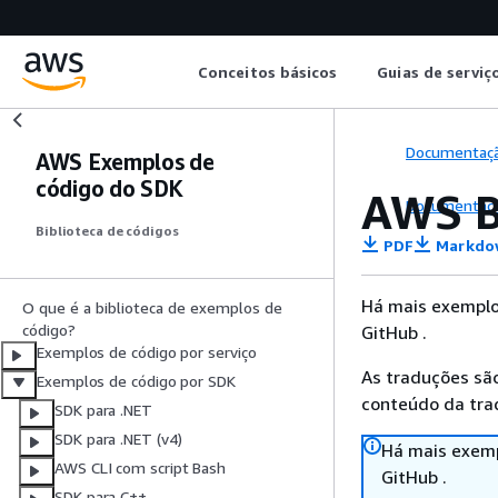
Conceitos básicos
Guias de serviç
Documentaç
AWS Exemplos de
código do SDK
AWS B
Documentaç
Biblioteca de códigos
PDF
Markdo
Há mais exemplo
O que é a biblioteca de exemplos de
código?
GitHub .
Exemplos de código por serviço
As traduções são
Exemplos de código por SDK
conteúdo da trad
SDK para .NET
SDK para .NET (v4)
Há mais exemp
AWS CLI com script Bash
GitHub .
SDK para C++