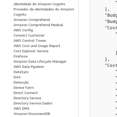
        "
Identidade do Amazon Cognito
    },

Provedor de identidades do Amazon
Cognito
    "Bud
Amazon Comprehend
    "Budg
Amazon Comprehend Medical
    "Cos
AWS Config
        "
Connect Customer
         
AWS Control Tower
AWS Cost and Usage Report
         
Cost Explorer Service
        ]
Firehose
    },

Amazon Data Lifecycle Manager
    "Cos
AWS Data Pipeline
        "
DataSync
DAX
        
Detecção
        
Device Farm
        
Direct Connect
        "
Directory Service
        
Directory Service Dados
AWS DMS
        "
Amazon DocumentDB
        "