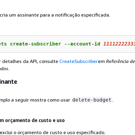
cria um assinante para a notificação especificada.
ets create-subscriber --account-id 
1111222233
r detalhes da API, consulte
CreateSubscriber
em
Referência d
ndos
.
sinante
mplo a seguir mostra como usar
.
delete-budget
um orçamento de custo e uso
exclui o orçamento de custo e uso especificado.