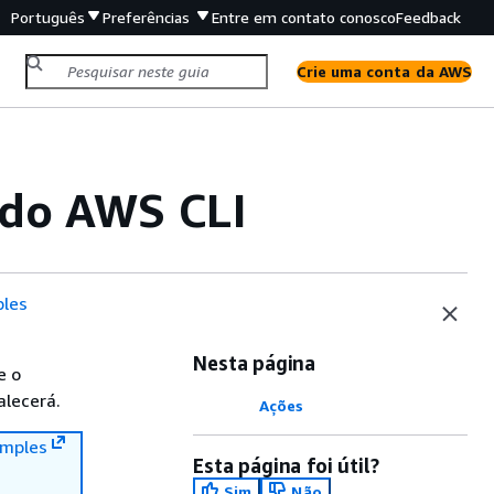
Português
Preferências
Entre em contato conosco
Feedback
Crie uma conta da AWS
do AWS CLI
les
Nesta página
e o
alecerá.
Ações
mples
Esta página foi útil?
Sim
Não