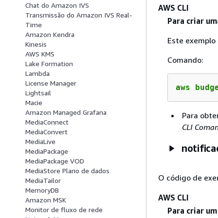
Chat do Amazon IVS
AWS CLI
Transmissão do Amazon IVS Real-
Para criar um
Time
Amazon Kendra
Este exemplo 
Kinesis
AWS KMS
Comando:
Lake Formation
Lambda
License Manager
aws budg
Lightsail
Macie
Amazon Managed Grafana
Para obte
MediaConnect
CLI Coma
MediaConvert
MediaLive
notifica
MediaPackage
MediaPackage VOD
MediaStore Plano de dados
O código de exe
MediaTailor
MemoryDB
AWS CLI
Amazon MSK
Monitor de fluxo de rede
Para criar um