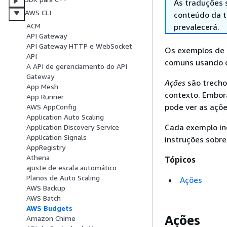
As traduções 
AWS CLI
conteúdo da tr
ACM
prevalecerá.
API Gateway
API Gateway HTTP e WebSocket
Os exemplos de 
API
comuns usando 
A API de gerenciamento do API
Gateway
Ações
são trecho
App Mesh
contexto. Embor
App Runner
pode ver as açõe
AWS AppConfig
Application Auto Scaling
Cada exemplo in
Application Discovery Service
Application Signals
instruções sobre
AppRegistry
Athena
Tópicos
ajuste de escala automático
Planos de Auto Scaling
Ações
AWS Backup
AWS Batch
AWS Budgets
Ações
Amazon Chime