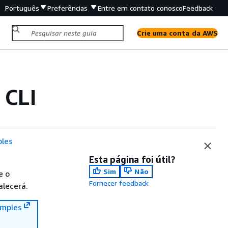
Português
Preferências
Entre em contato conosco
Feedback
Crie uma conta da AWS
CLI
les
Esta página foi útil?
Sim
Não
e o
Fornecer feedback
alecerá.
mples