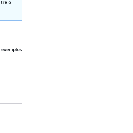
tre o
s exemplos