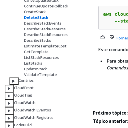
CancelUpdateStack
ContinueUpdateRollback
CreateStack
aws clou
DeleteStack
    --st
DescribeStackEvents
DescribeStackResource
DescribeStackResources
Forne
DescribeStacks
EstimateTemplateCost
Este comando 
GetTemplate
ListStackResources
Para obte
ListStacks
Comando
UpdateStack
ValidateTemplate
Cenários
CloudFront
CloudTrail
CloudWatch
CloudWatch Eventos
Próximo tópico:
CloudWatch Registros
Tópico anterior
CodeBuild