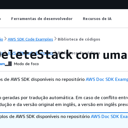
o
Ferramentas de desenvolvedor
Recursos de IA
ão
AWS SDK Code Examples
Biblioteca de códigos
com uma 
DeleteStack
ão
AWS SDK Code Examples
Biblioteca de códigos
wn
Modo de foco
s de AWS SDK disponíveis no repositório
AWS Doc SDK Examp
 geradas por tradução automática. Em caso de conflito entr
ução e da versão original em inglês, a versão em inglês prev
los de AWS SDK disponíveis no repositório
AWS Doc SDK Exa