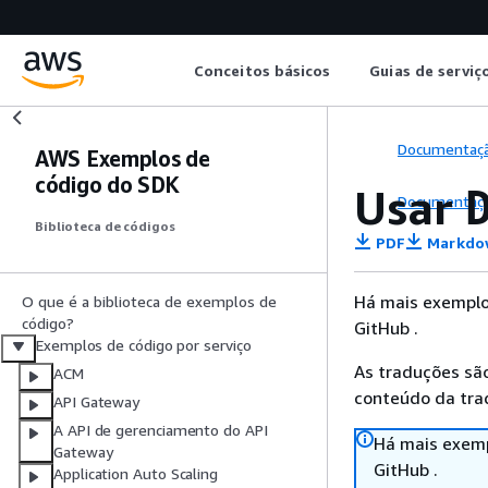
Conceitos básicos
Guias de serviç
Documentaç
AWS Exemplos de
código do SDK
Usar
Documentaç
Biblioteca de códigos
PDF
Markdo
Há mais exemplo
O que é a biblioteca de exemplos de
código?
GitHub .
Exemplos de código por serviço
As traduções são
ACM
conteúdo da trad
API Gateway
A API de gerenciamento do API
Há mais exemp
Gateway
GitHub .
Application Auto Scaling