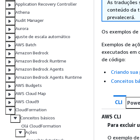
As traduções 
Application Recovery Controller
conteúdo da tr
Athena
prevalecerá.
Audit Manager
Aurora
Os exemplos de 
ajuste de escala automático
Exemplos de açõ
AWS Batch
executados em c
Amazon Bedrock
de código:
Amazon Bedrock Runtime
Amazon Bedrock Agents
Criando sua 
Amazon Bedrock Agents Runtime
Conceitos bá
AWS Budgets
AWS Cloud Map
AWS Cloud9
CLI
Powe
CloudFormation
AWS CLI
Conceitos básicos
Para excluir 
Olá CloudFormation
Ações
O exemplo d