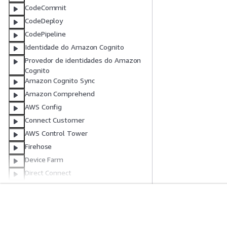
CodeCommit
CodeDeploy
CodePipeline
Identidade do Amazon Cognito
Provedor de identidades do Amazon
Cognito
Amazon Cognito Sync
Amazon Comprehend
AWS Config
Connect Customer
AWS Control Tower
Firehose
Device Farm
Direct Connect
Directory Service
AWS DMS
Amazon DocumentDB
Comece A Usar
Guias De Ser
DynamoDB