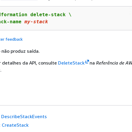
dformation delete-stack \

ack-name 
my-stack
cer feedback
não produz saída.
r detalhes da API, consulte
DeleteStack
na
Referência de AW
s
.
DescribeStackEvents
:
CreateStack