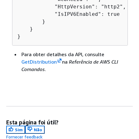
            "HttpVersion": "http2",

            "IsIPV6Enabled": true

        }

    }

}
Para obter detalhes da API, consulte
GetDistribution
na
Referência de AWS CLI
Comandos
.
Esta página foi útil?
Sim
Não
Fornecer feedback