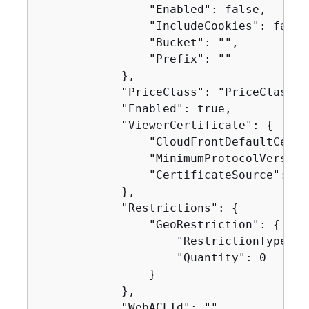
                "Enabled": false,

                "IncludeCookies": false,
                "Bucket": "",

                "Prefix": ""

            },

            "PriceClass": "PriceClass_Al
            "Enabled": true,

            "ViewerCertificate": 
{
                "CloudFrontDefaultCerti
                "MinimumProtocolVersion"
                "CertificateSource": "cl
            },

            "Restrictions": 
{
                "GeoRestriction": 
{
                    "RestrictionType": "
                    "Quantity": 0

                }

            },

            "WebACLId": "",
