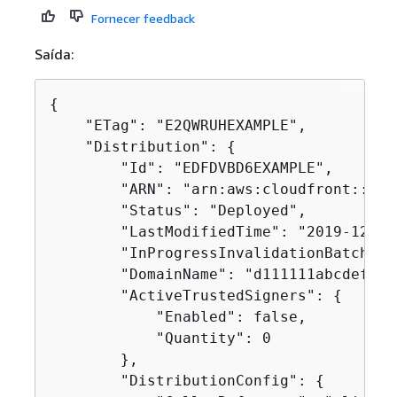
Fornecer feedback
Saída:
{
    "ETag": "E2QWRUHEXAMPLE",

    "Distribution": 
{
        "Id": "EDFDVBD6EXAMPLE",

        "ARN": "arn:aws:cloudfront::123
        "Status": "Deployed",

        "LastModifiedTime": "2019-12-04
        "InProgressInvalidationBatches":
        "DomainName": "d111111abcdef8.c
        "ActiveTrustedSigners": 
{
            "Enabled": false,

            "Quantity": 0

        },

        "DistributionConfig": 
{