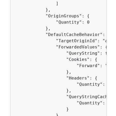
                ]

            },

            "OriginGroups": 
{
                "Quantity": 0

            },

            "DefaultCacheBehavior": 
{
                "TargetOriginId": "amzn
                "ForwardedValues": 
{
                    "QueryString": false
                    "Cookies": 
{
                        "Forward": "none
                    },

                    "Headers": 
{
                        "Quantity": 0

                    },

                    "QueryStringCacheKe
                        "Quantity": 0

                    }

                },
