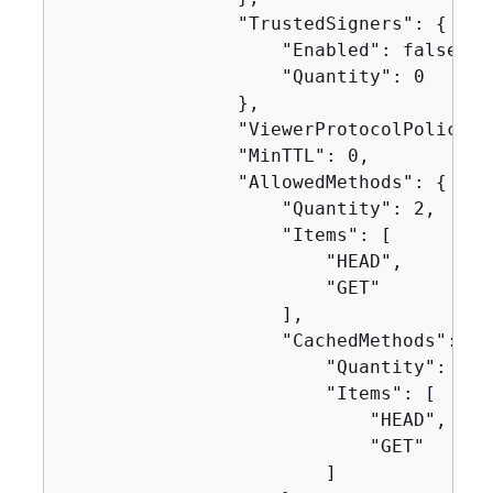
                "TrustedSigners": 
{
                    "Enabled": false,

                    "Quantity": 0

                },

                "ViewerProtocolPolicy":
                "MinTTL": 0,

                "AllowedMethods": 
{
                    "Quantity": 2,

                    "Items": [

                        "HEAD",

                        "GET"

                    ],

                    "CachedMethods": 
{
                        "Quantity": 2,

                        "Items": [

                            "HEAD",

                            "GET"

                        ]
