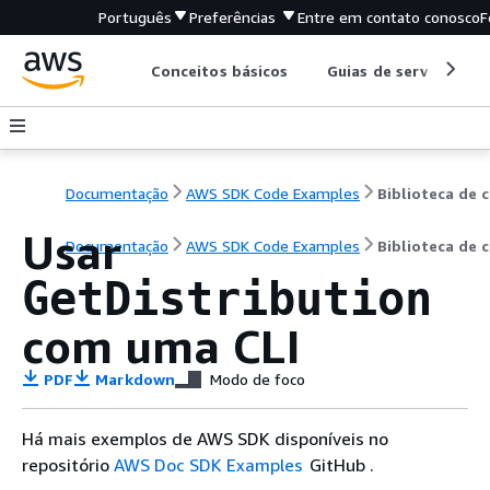
Português
Preferências
Entre em contato conosco
F
Conceitos básicos
Guias de serviço
Documentação
AWS SDK Code Examples
B
Usar
Documentação
AWS SDK Code Examples
Biblioteca de 
GetDistribution
com uma CLI
PDF
Markdown
Modo de foco
Há mais exemplos de AWS SDK disponíveis no
repositório
AWS Doc SDK Examples
GitHub .