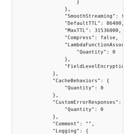
                    }

                },

                "SmoothStreaming": false
                "DefaultTTL": 86400,

                "MaxTTL": 31536000,

                "Compress": false,

                "LambdaFunctionAssociat
                    "Quantity": 0

                },

                "FieldLevelEncryptionId"
            },

            "CacheBehaviors": 
{
                "Quantity": 0

            },

            "CustomErrorResponses": 
{
                "Quantity": 0

            },

            "Comment": "",

            "Logging": 
{