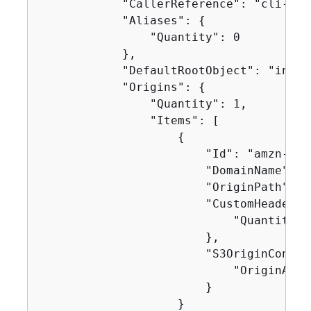
            "CallerReference": "cli-exam
            "Aliases": 
{
                "Quantity": 0

            },

            "DefaultRootObject": "index.
            "Origins": 
{
                "Quantity": 1,

                "Items": [

{
                        "Id": "amzn-s3-
                        "DomainName": "
                        "OriginPath": ""
                        "CustomHeaders"
                            "Quantity": 
                        },

                        "S3OriginConfig
                            "OriginAcce
                        }

                    }
