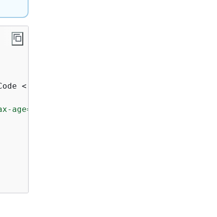
Code < 
400
) 
{
ax-age=63072000'
};
