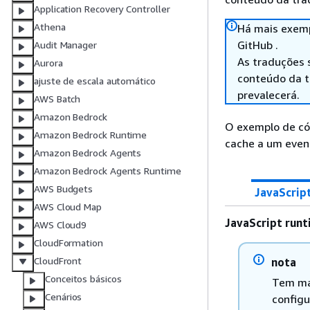
Application Recovery Controller
Athena
Há mais exemp
GitHub .
Audit Manager
As traduções 
Aurora
conteúdo da tr
ajuste de escala automático
prevalecerá.
AWS Batch
Amazon Bedrock
O exemplo de có
Amazon Bedrock Runtime
cache a um event
Amazon Bedrock Agents
Amazon Bedrock Agents Runtime
AWS Budgets
JavaScrip
AWS Cloud Map
JavaScript runt
AWS Cloud9
CloudFormation
CloudFront
nota
Conceitos básicos
Tem ma
Cenários
configu