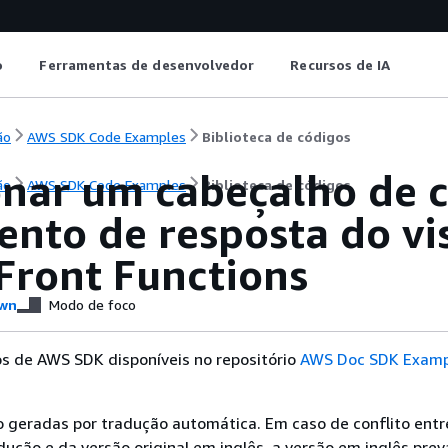
o
Ferramentas de desenvolvedor
Recursos de IA
ão
AWS SDK Code Examples
Biblioteca de códigos
onar um cabeçalho de c
ão
AWS SDK Code Examples
Biblioteca de códigos
ento de resposta do vi
Front Functions
wn
Modo de foco
s de AWS SDK disponíveis no repositório
AWS Doc SDK Examp
 geradas por tradução automática. Em caso de conflito entr
ução e da versão original em inglês, a versão em inglês prev