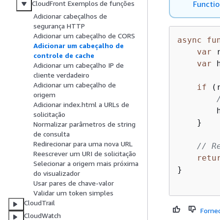
Functio
CloudFront Exemplos de funções
Adicionar cabeçalhos de
segurança HTTP
Adicionar um cabeçalho de CORS
async
fu
Adicionar um cabeçalho de
var
 
controle de cache
var
 
Adicionar um cabeçalho IP de
cliente verdadeiro
Adicionar um cabeçalho de
if
 (
origem
Adicionar index.html a URLs de
        
solicitação
    }

Normalizar parâmetros de string
de consulta
Redirecionar para uma nova URL
// R
Reescrever um URI de solicitação
retu
Selecionar a origem mais próxima
}

do visualizador
Usar pares de chave-valor
Validar um token simples
CloudTrail
Forne
CloudWatch