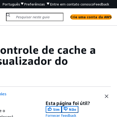
Português
Preferências
Entre em contato conosco
Feedback
Crie uma conta da AWS
ontrole de cache a
sualizador do
les
Esta página foi útil?
Sim
Não
e o
Fornecer feedback
alecerá.