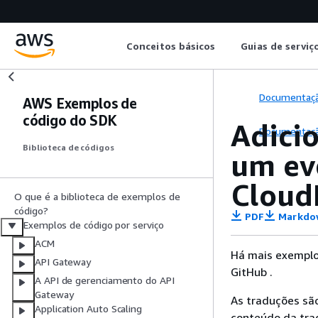
Conceitos básicos
Guias de serviç
Documentaç
AWS Exemplos de
código do SDK
Adici
Documentaç
Biblioteca de códigos
um ev
Cloud
O que é a biblioteca de exemplos de
código?
PDF
Markdo
Exemplos de código por serviço
ACM
Há mais exemplo
API Gateway
GitHub .
A API de gerenciamento do API
Gateway
As traduções são
Application Auto Scaling
conteúdo da trad