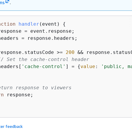
ns
.
nction
handler
(
event
) 
{
response = event.response;

headers = response.headers;

response.statusCode >= 
200
 && response.status
// Set the cache-control header
headers[
'cache-control'
] = 
{
value
: 
'public, m
eturn response to viewers
rn
 response;

cer feedback