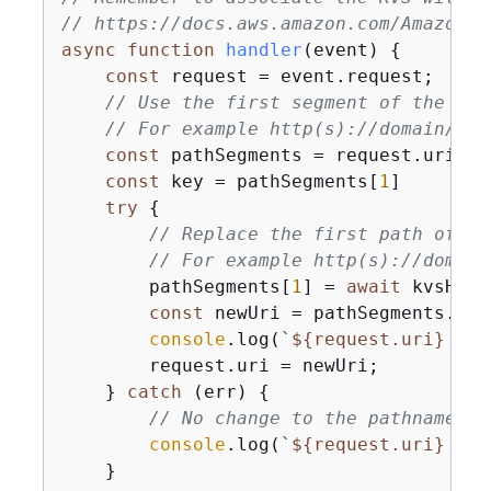
// https://docs.aws.amazon.com/AmazonCl
async
function
handler
(
event
) 
{
const
 request = event.request;

// Use the first segment of the pat
// For example http(s)://domain/<ke
const
 pathSegments = request.uri.sp
const
 key = pathSegments[
1
]

try
{
// Replace the first path of th
// For example http(s)://domain
        pathSegments[
1
] = 
await
 kvsHand
const
 newUri = pathSegments.joi
console
.log(
`
$
{
request.uri}
 -> 
        request.uri = newUri;

    } 
catch
 (err) 
{
// No change to the pathname if
console
.log(
`
$
{
request.uri}
 | 
$
    }
