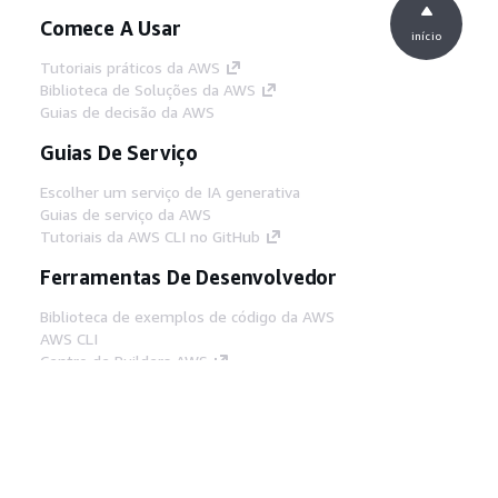
Comece A Usar
início
Tutoriais práticos da AWS
Biblioteca de Soluções da AWS
Guias de decisão da AWS
Guias De Serviço
Escolher um serviço de IA generativa
Guias de serviço da AWS
Tutoriais da AWS CLI no GitHub
Ferramentas De Desenvolvedor
Biblioteca de exemplos de código da AWS
AWS CLI
Centro de Builders AWS
Blog de ferramentas para desenvolvedores da
AWS
Links Úteis
Baixar servidor MCP de documentos da AWS