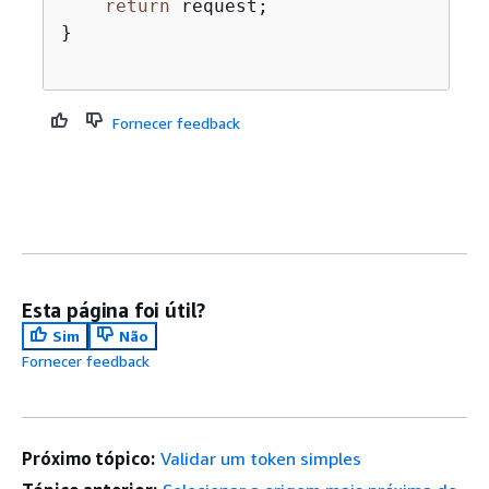
return
 request;

}

Fornecer feedback
Esta página foi útil?
Sim
Não
Fornecer feedback
Próximo tópico:
Validar um token simples