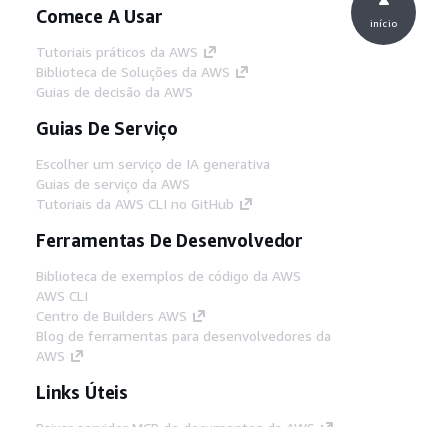
Comece A Usar
início
Tutoriais práticos da AWS
Biblioteca de Soluções da AWS
Guias de decisão da AWS
Guias De Serviço
Escolher um serviço de IA generativa
Guias de serviço da AWS
Tutoriais da AWS CLI no GitHub
Ferramentas De Desenvolvedor
Biblioteca de exemplos de código da AWS
AWS CLI
Centro de Builders AWS
Blog de ferramentas para desenvolvedores da
AWS
Links Úteis
Baixar servidor MCP de documentos da AWS
Faça login no Console da AWS