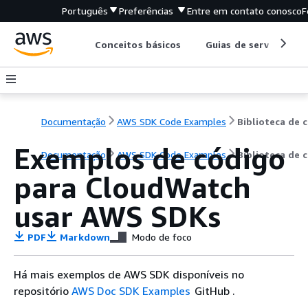
Português
Preferências
Entre em contato conosco
F
Conceitos básicos
Guias de serviço
Documentação
AWS SDK Code Examples
B
Exemplos de código
Documentação
AWS SDK Code Examples
Biblioteca de 
para CloudWatch
usar AWS SDKs
PDF
Markdown
Modo de foco
Há mais exemplos de AWS SDK disponíveis no
repositório
AWS Doc SDK Examples
GitHub .