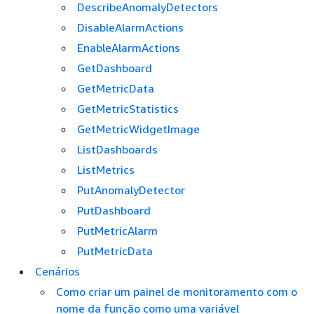
DescribeAnomalyDetectors
DisableAlarmActions
EnableAlarmActions
GetDashboard
GetMetricData
GetMetricStatistics
GetMetricWidgetImage
ListDashboards
ListMetrics
PutAnomalyDetector
PutDashboard
PutMetricAlarm
PutMetricData
Cenários
Como criar um painel de monitoramento com o
nome da função como uma variável