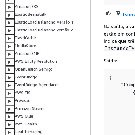
Amazon EKS
Forne
Elastic Beanstalk
Elastic Load Balancing Versão 1
Na saída, o va
Elastic Load Balancing versão 2
estão em conf
ElastiCache
indica que tr
MediaStore
InstanceTy
Amazon EMR
Saída:
AWS Entity Resolution
OpenSearch Serviço
EventBridge
{
    "Com
EventBridge Agendador
AWS FIS
        
Previsão
        
Amazon Glacier
        
AWS Glue
        
AWS Health
         
HealthImaging