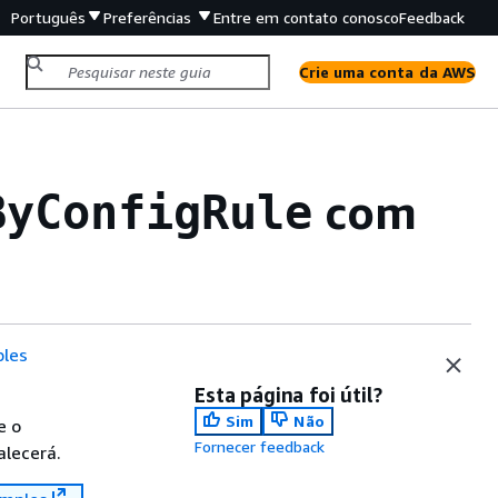
Português
Preferências
Entre em contato conosco
Feedback
Crie uma conta da AWS
com
ByConfigRule
les
Esta página foi útil?
Sim
Não
e o
Fornecer feedback
alecerá.