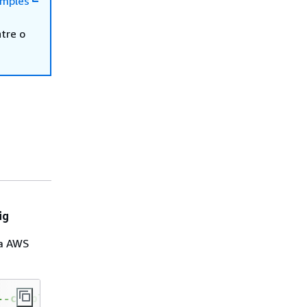
mples
tre o
ig
ra AWS
--compliance-types 
NON_COMPLIANT