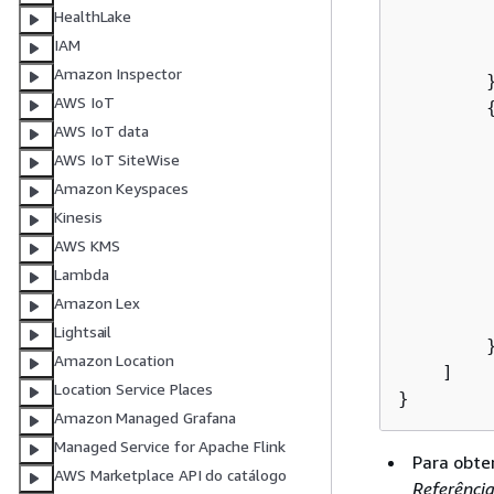
        
HealthLake
         
IAM
        
Amazon Inspector
        }
AWS IoT
AWS IoT data
        
        
AWS IoT SiteWise
        
Amazon Keyspaces
        
Kinesis
         
AWS KMS
        
Lambda
         
Amazon Lex
        
Lightsail
        }
Amazon Location
    ]

Location Service Places
}
Amazon Managed Grafana
Managed Service for Apache Flink
Para obte
AWS Marketplace API do catálogo
Referênci