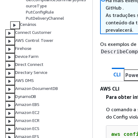
Há mais exemp
ourceType
GitHub .
PutConfigRule
As traduções 
PutDeliveryChannel
conteúdo da tr
Cenários
prevalecerá.
Connect Customer
AWS Control Tower
Os exemplos de 
Firehose
DescribeComp
Device Farm
Direct Connect
Directory Service
CLI
Powe
AWS DMS
AWS CLI
Amazon DocumentDB
DynamoDB
Para obter i
Amazon EBS
O comando a 
Amazon EC2
do Config vio
Amazon ECR
Amazon ECS
aws conf
Amazon EFS