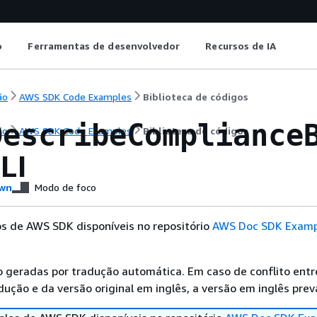
o
Ferramentas de desenvolvedor
Recursos de IA
ão
AWS SDK Code Examples
Biblioteca de códigos
DescribeCompliance
ão
AWS SDK Code Examples
Biblioteca de códigos
LI
wn
Modo de foco
s de AWS SDK disponíveis no repositório
AWS Doc SDK Examp
 geradas por tradução automática. Em caso de conflito entr
ução e da versão original em inglês, a versão em inglês prev