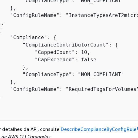
        "ComplianceType": "NON_COMPLIANT"

   },

    "ConfigRuleName": "InstanceTypesAreT2micro
,

{
    "Compliance": 
{
        "ComplianceContributorCount": 
{
            "CappedCount": 10,

            "CapExceeded": false

       },

        "ComplianceType": "NON_COMPLIANT"

   },

    "ConfigRuleName": "RequiredTagsForVolumes"


r detalhes da API, consulte
DescribeComplianceByConfigRule
a de AWS CLI Comandos
.