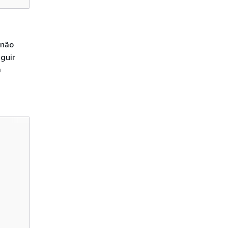
 não
guir
a