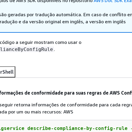
los de AWS SDK disponíveis no repositório
AWS Doc SDK Exa
são geradas por tradução automática. Em caso de conflito en
adução e da versão original em inglês, a versão em inglês
código a seguir mostram como usar o
.
lianceByConfigRule
rShell
nformações de conformidade para suas regras de AWS Conf
seguir retorna informações de conformidade para cada reg
lada por um ou mais recursos: AWS
igservice describe-compliance-by-config-rule 