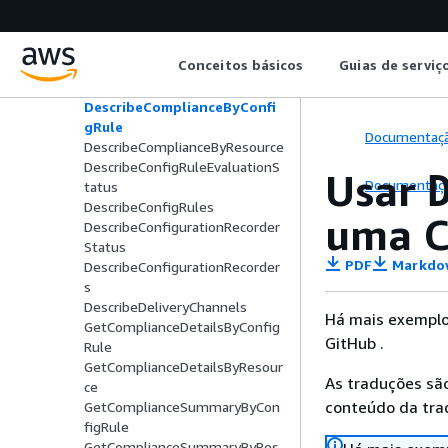
AWS Config
Conceitos básicos
Ações
Conceitos básicos
Guias de serviç
DeleteConfigRule
DescribeComplianceByConfi
gRule
Documentaç
DescribeComplianceByResource
DescribeConfigRuleEvaluationS
Usar
Documentaç
tatus
DescribeConfigRules
uma C
DescribeConfigurationRecorder
Status
PDF
Markdo
DescribeConfigurationRecorder
s
DescribeDeliveryChannels
Há mais exemplo
GetComplianceDetailsByConfig
GitHub .
Rule
GetComplianceDetailsByResour
As traduções são
ce
conteúdo da trad
GetComplianceSummaryByCon
figRule
GetComplianceSummaryByRes