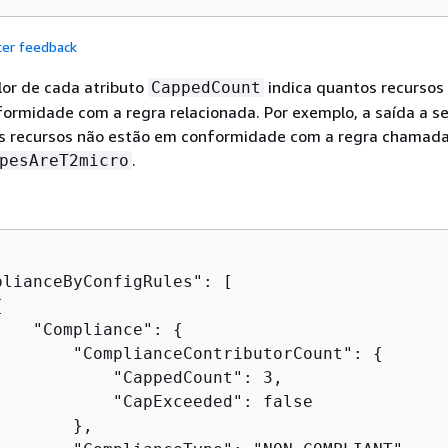
cer feedback
lor de cada atributo
indica quantos recursos
CappedCount
ormidade com a regra relacionada. Por exemplo, a saída a se
ês recursos não estão em conformidade com a regra chamad
.
pesAreT2micro
plianceByConfigRules": [

{
    "Compliance": 
{
        "ComplianceContributorCount": 
{
            "CappedCount": 3,

            "CapExceeded": false

       },
