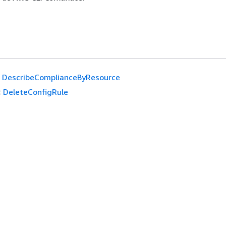
DescribeComplianceByResource
:
DeleteConfigRule