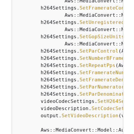
                Aws::MediaConvert::Mode
        h264Settings.
SetFramerateConver
                Aws::MediaConvert::Mode
        h264Settings.
SetUnregisteredSei
                Aws::MediaConvert::Mode
        h264Settings.
SetGopSizeUnits
(

                Aws::MediaConvert::Mode
        h264Settings.
SetParControl
(Aws:
        h264Settings.
SetNumberBFramesBe
        h264Settings.
SetRepeatPps
(Aws::
        h264Settings.
SetFramerateNumera
        h264Settings.
SetFramerateDenomi
        h264Settings.
SetParNumerator
(
1
)
        h264Settings.
SetParDenominator
(
        videoCodecSettings.
SetH264Setti
        videoDescription.
SetCodecSettin
        output.
SetVideoDescription
(vide
        Aws::MediaConvert::Model::Audio