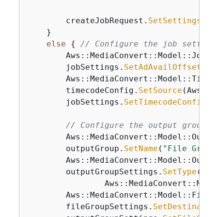
        createJobRequest.
SetSettings
(jo
    }

else
{
// Configure the job setting
        Aws::MediaConvert::Model::JobSe
        jobSettings.
SetAdAvailOffset
(
0
)
        Aws::MediaConvert::Model::Timec
        timecodeConfig.
SetSource
(Aws::M
        jobSettings.
SetTimecodeConfig
(t
// Configure the output group.
        Aws::MediaConvert::Model::Outpu
        outputGroup.
SetName
(
"File Group
        Aws::MediaConvert::Model::Outpu
        outputGroupSettings.
SetType
(

                Aws::MediaConvert::Mode
        Aws::MediaConvert::Model::FileG
        fileGroupSettings.
SetDestinatio