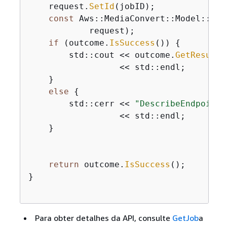
    request.
SetId
(jobID);

const
 Aws::MediaConvert::Model::Get
            request);

if
 (outcome.
IsSuccess
()) 
{
        std::cout << outcome.
GetResult
(
                  << std::endl;

    }

else
{
        std::cerr << 
"DescribeEndpoints
                  << std::endl;

    }

return
 outcome.
IsSuccess
();

}

Para obter detalhes da API, consulte
GetJob
a