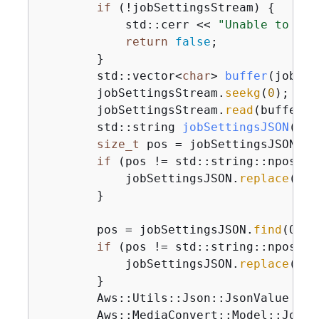
if
 (!jobSettingsStream) 
{
            std::cerr << 
"Unable to ope
return
false
;

        }

std::vector<
char
> 
buffer
(jobSet
        jobSettingsStream.
seekg
(
0
);

        jobSettingsStream.
read
(buffer.
d
std::string 
jobSettingsJSON
(buf
size_t
 pos = jobSettingsJSON.
fi
if
 (pos != std::string::npos) 
{
            jobSettingsJSON.
replace
(pos
        }

        pos = jobSettingsJSON.
find
(OUTP
if
 (pos != std::string::npos) 
{
            jobSettingsJSON.
replace
(pos
        }

        Aws::Utils::
Json::JsonValue 
jso
        Aws::MediaConvert::
Model::JobSe