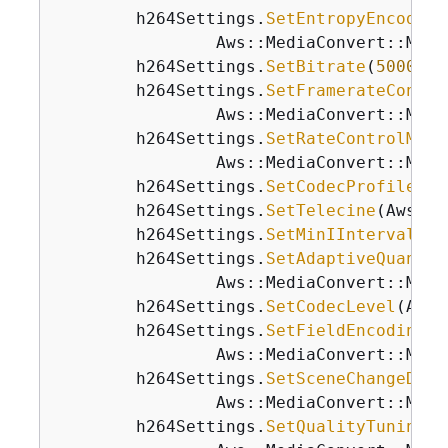
        h264Settings.
SetEntropyEncoding
                Aws::MediaConvert::Mode
        h264Settings.
SetBitrate
(
5000000
        h264Settings.
SetFramerateContro
                Aws::MediaConvert::Mode
        h264Settings.
SetRateControlMode
                Aws::MediaConvert::Mode
        h264Settings.
SetCodecProfile
(Aw
        h264Settings.
SetTelecine
(Aws::M
        h264Settings.
SetMinIInterval
(
0
)
        h264Settings.
SetAdaptiveQuantiz
                Aws::MediaConvert::Mode
        h264Settings.
SetCodecLevel
(Aws:
        h264Settings.
SetFieldEncoding
(

                Aws::MediaConvert::Mode
        h264Settings.
SetSceneChangeDete
                Aws::MediaConvert::Mode
        h264Settings.
SetQualityTuningLe