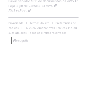
Baixar servidor MCP de documentos da AWS
Faça login no Console da AWS
AWS re:Post
Privacidade
Termos do site
Preferências de
cookies
© 2026, Amazon Web Services, Inc. ou
suas afiliadas. Todos os direitos reservados.
Português