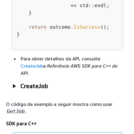
                  << std::endl;

    }

return
 outcome.
IsSuccess
();

}

Para obter detalhes da API, consulte
CreateJob
a
Referência AWS SDK para C++ da
API
.
CreateJob
O código de exemplo a seguir mostra como usar
.
GetJob
SDK para C++