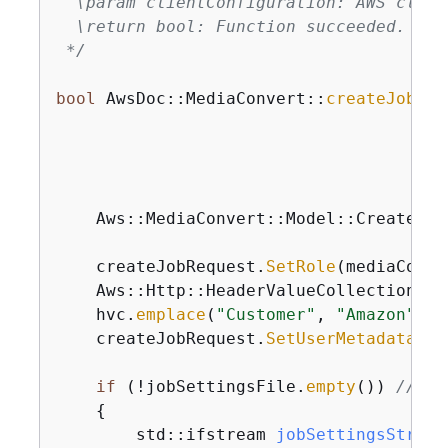
  \param clientConfiguration: AWS clien
  \return bool: Function succeeded.

 */
bool
 AwsDoc::MediaConvert::
createJob
(
co
co
co
co
co
    Aws::MediaConvert::Model::CreateJob
    createJobRequest.
SetRole
(mediaConve
    Aws::Http::HeaderValueCollection hvc
    hvc.
emplace
(
"Customer"
, 
"Amazon"
);

    createJobRequest.
SetUserMetadata
(hv
if
 (!jobSettingsFile.
empty
()) 
// Us
{
std::ifstream 
jobSettingsStream