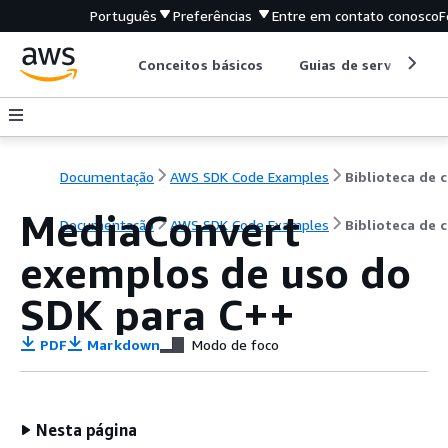
Português
Preferências
Entre em contato conosco
F
Conceitos básicos
Guias de serviço
Documentação
AWS SDK Code Examples
B
MediaConvert
Documentação
AWS SDK Code Examples
Biblioteca de 
exemplos de uso do
SDK para C++
PDF
Markdown
Modo de foco
Nesta página