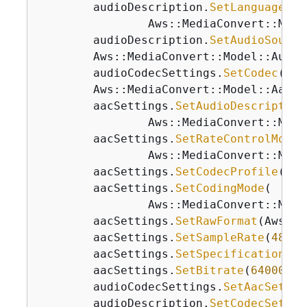
        audioDescription.
SetLanguageCod
                Aws::MediaConvert::Mode
        audioDescription.
SetAudioSource
        Aws::MediaConvert::Model::Audio
        audioCodecSettings.
SetCodec
(Aws
        Aws::MediaConvert::Model::AacSe
        aacSettings.
SetAudioDescription
                Aws::MediaConvert::Mode
        aacSettings.
SetRateControlMode
(

                Aws::MediaConvert::Mode
        aacSettings.
SetCodecProfile
(Aws
        aacSettings.
SetCodingMode
(

                Aws::MediaConvert::Mode
        aacSettings.
SetRawFormat
(Aws::M
        aacSettings.
SetSampleRate
(
48000
        aacSettings.
SetSpecification
(Aw
        aacSettings.
SetBitrate
(
64000
);

        audioCodecSettings.
SetAacSettin
        audioDescription.
SetCodecSettin