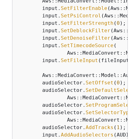
        Aws::MediaConvert::Model::Input 
        input.
SetFilterEnable
(Aws::Medi
        input.
SetPsiControl
(Aws::MediaC
        input.
SetFilterStrength
(
0
);

        input.
SetDeblockFilter
(Aws::Med
        input.
SetDenoiseFilter
(Aws::Med
        input.
SetTimecodeSource
(

                Aws::MediaConvert::Mode
        input.
SetFileInput
(fileInput);

        Aws::MediaConvert::Model::Audio
        audioSelector.
SetOffset
(
0
);

        audioSelector.
SetDefaultSelecti
                Aws::MediaConvert::Mode
        audioSelector.
SetProgramSelecti
        audioSelector.
SetSelectorType
(

                Aws::MediaConvert::Mode
        audioSelector.
AddTracks
(
1
);

        input.
AddAudioSelectors
(AUDIO_S