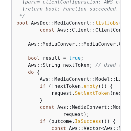
  \param clientConfiguration: AWS clien
  \return bool: Function succeeded.

 */
bool
 AwsDoc::MediaConvert::
listJobs
(

const
 Aws::Client::ClientConfig
    Aws::
MediaConvert::MediaConvertClie
bool
 result = 
true
;

    Aws::String nextToken; 
// Used to h
do
{
        Aws::MediaConvert::Model::ListJ
if
 (!nextToken.
empty
()) 
{
            request.
SetNextToken
(nextTo
        }

const
 Aws::MediaConvert::Model:
                request);

if
 (outcome.
IsSuccess
()) 
{
const
 Aws::Vector<Aws::Medi