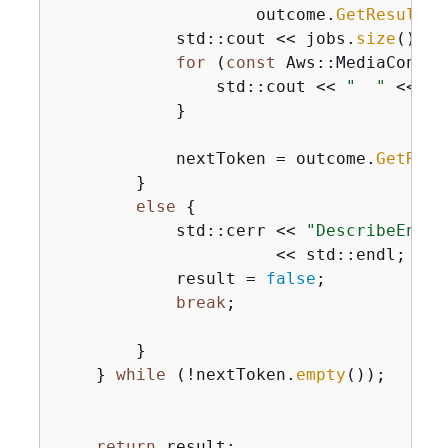
                    outcome.
GetResult
()
            std::cout << jobs.
size
() <<
for
 (
const
 Aws::MediaConver
                std::cout << 
"  "
 << jo
            }

            nextToken = outcome.
GetResu
        }

else
{
            std::cerr << 
"DescribeEndpo
                      << std::endl;

            result = 
false
;

break
;

        }

    } 
while
 (!nextToken.
empty
());

return
 result;
