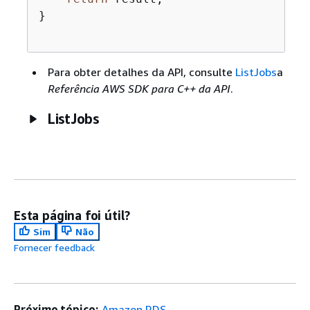
}

Para obter detalhes da API, consulte
ListJobs
a
Referência AWS SDK para C++ da API
.
ListJobs
Esta página foi útil?
Sim
Não
Fornecer feedback
Próximo tópico:
Amazon RDS