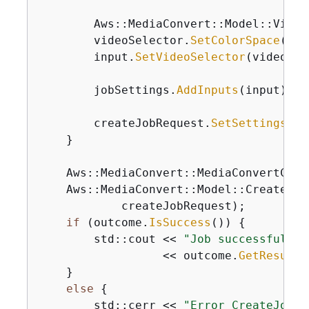
        Aws::MediaConvert::Model::Video
        videoSelector.
SetColorSpace
(Aws
        input.
SetVideoSelector
(videoSel
        jobSettings.
AddInputs
(input);

        createJobRequest.
SetSettings
(jo
    }

    Aws::
MediaConvert::MediaConvertClie
    Aws::MediaConvert::Model::CreateJob
            createJobRequest);

if
 (outcome.
IsSuccess
()) 
{
        std::cout << 
"Job successfully 
                  << outcome.
GetResult
(
    }

else
{
        std::cerr << 
"Error CreateJob -