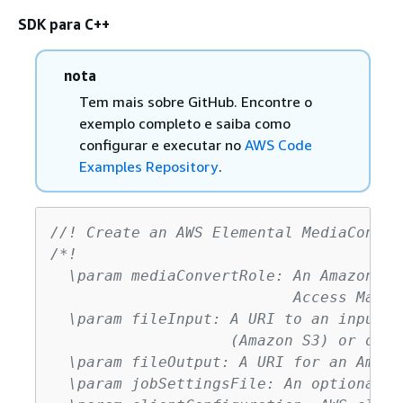
SDK para C++
nota
Tem mais sobre GitHub. Encontre o
exemplo completo e saiba como
configurar e executar no
AWS Code
Examples Repository
.
//! Create an AWS Elemental MediaConver
/*!

  \param mediaConvertRole: An Amazon Re
                           Access Manag
  \param fileInput: A URI to an input f
                    (Amazon S3) or on a
  \param fileOutput: A URI for an Amazo
  \param jobSettingsFile: An optional J