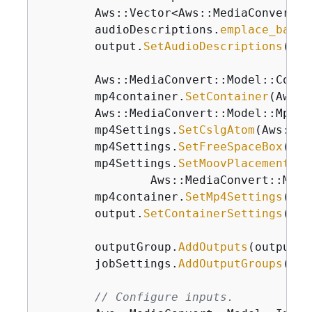
        Aws::Vector<Aws::MediaConvert::
        audioDescriptions.
emplace_back
(
        output.
SetAudioDescriptions
(aud
        Aws::MediaConvert::Model::Conta
        mp4container.
SetContainer
(Aws::
        Aws::MediaConvert::Model::Mp4Se
        mp4Settings.
SetCslgAtom
(Aws::Me
        mp4Settings.
SetFreeSpaceBox
(Aws
        mp4Settings.
SetMoovPlacement
(

                Aws::MediaConvert::Mode
        mp4container.
SetMp4Settings
(mp4
        output.
SetContainerSettings
(mp4
        outputGroup.
AddOutputs
(output);

        jobSettings.
AddOutputGroups
(out
// Configure inputs.