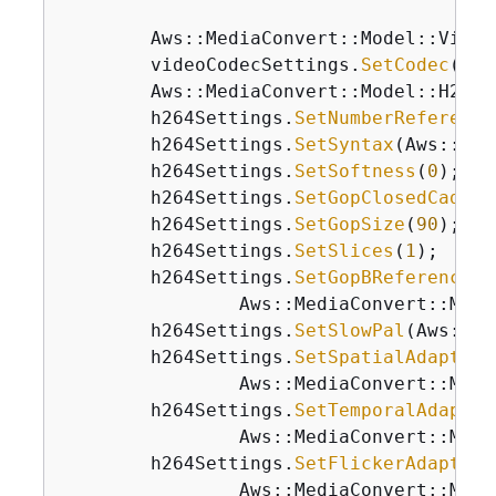
        Aws::MediaConvert::Model::Video
        videoCodecSettings.
SetCodec
(Aws
        Aws::MediaConvert::Model::H264S
        h264Settings.
SetNumberReference
        h264Settings.
SetSyntax
(Aws::Med
        h264Settings.
SetSoftness
(
0
);

        h264Settings.
SetGopClosedCadenc
        h264Settings.
SetGopSize
(
90
);

        h264Settings.
SetSlices
(
1
);

        h264Settings.
SetGopBReference
(

                Aws::MediaConvert::Mode
        h264Settings.
SetSlowPal
(Aws::Me
        h264Settings.
SetSpatialAdaptive
                Aws::MediaConvert::Mode
        h264Settings.
SetTemporalAdaptiv
                Aws::MediaConvert::Mode
        h264Settings.
SetFlickerAdaptive
                Aws::MediaConvert::Mode