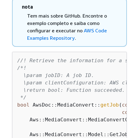
nota
Tem mais sobre GitHub. Encontre o
exemplo completo e saiba como
configurar e executar no
AWS Code
Examples Repository
.
//! Retrieve the information for a spec
/*!

  \param jobID: A job ID.

  \param clientConfiguration: AWS clien
  \return bool: Function succeeded.

 */
bool
 AwsDoc::MediaConvert::
getJob
(
const
const
    Aws::
MediaConvert::MediaConvertClie
    Aws::MediaConvert::Model::GetJobReq