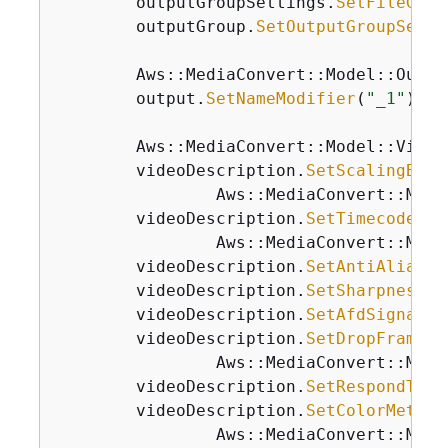
        outputGroupSettings.
SetFileGrou
        outputGroup.
SetOutputGroupSetti
        Aws::MediaConvert::Model::Output
        output.
SetNameModifier
(
"_1"
);

        Aws::MediaConvert::Model::Video
        videoDescription.
SetScalingBeha
                Aws::MediaConvert::Mode
        videoDescription.
SetTimecodeIns
                Aws::MediaConvert::Mode
        videoDescription.
SetAntiAlias
(A
        videoDescription.
SetSharpness
(
5
        videoDescription.
SetAfdSignalin
        videoDescription.
SetDropFrameTi
                Aws::MediaConvert::Mode
        videoDescription.
SetRespondToAf
        videoDescription.
SetColorMetada
                Aws::MediaConvert::Mode