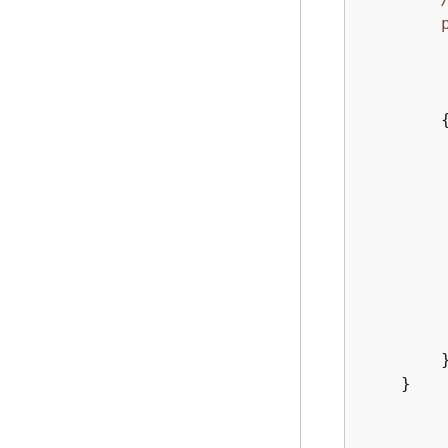
        
        
        
         
         
        }
    }
