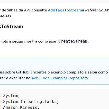
r detalhes da API, consulte
AddTagsToStream
a
Referência A
 da API
.
sToStream
mplo a seguir mostra como usar
.
CreateStream
is sobre GitHub. Encontre o exemplo completo e saiba como
rar e executar no
AWS Code Examples Repository
.
g
 System;

g
 System.Threading.Tasks;

g
 Amazon.Kinesis;
