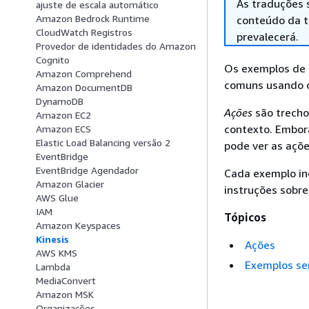
As traduções 
ajuste de escala automático
Amazon Bedrock Runtime
conteúdo da tr
CloudWatch Registros
prevalecerá.
Provedor de identidades do Amazon
Cognito
Os exemplos de 
Amazon Comprehend
comuns usando o
Amazon DocumentDB
DynamoDB
Ações
são trecho
Amazon EC2
contexto. Embor
Amazon ECS
Elastic Load Balancing versão 2
pode ver as açõe
EventBridge
EventBridge Agendador
Cada exemplo in
Amazon Glacier
instruções sobre
AWS Glue
IAM
Tópicos
Amazon Keyspaces
Kinesis
Ações
AWS KMS
Exemplos se
Lambda
MediaConvert
Amazon MSK
Organizações