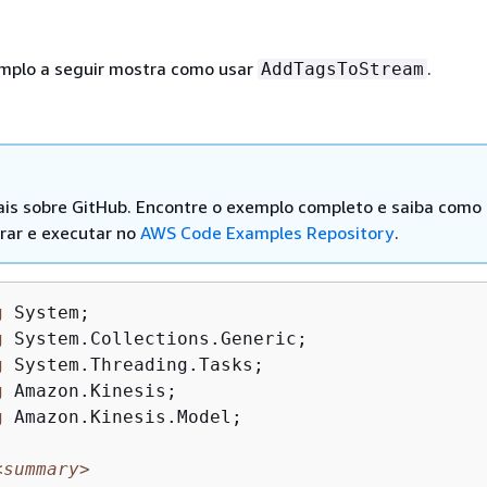
mplo a seguir mostra como usar
.
AddTagsToStream
is sobre GitHub. Encontre o exemplo completo e saiba como
rar e executar no
AWS Code Examples Repository
.
g
 System;

g
 System.Collections.Generic;

g
 System.Threading.Tasks;

g
 Amazon.Kinesis;

g
 Amazon.Kinesis.Model;

<summary>