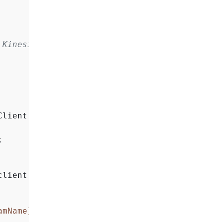
 Kinesis stream.
lient();



client, streamName, shardCount);

amName}
 successfully created."
);
