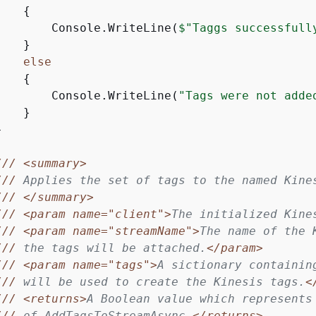
{
        Console.WriteLine(
$"Taggs successfull
   }

else
{
        Console.WriteLine(
"Tags were not adde
   }



///
<summary>
///
 Applies the set of tags to the named Kine
///
</summary>
///
<param name="client">
The initialized Kine
///
<param name="streamName">
The name of the 
///
 the tags will be attached.
</param>
///
<param name="tags">
A sictionary containin
///
 will be used to create the Kinesis tags.
<
///
<returns>
A Boolean value which represents
///
 of AddTagsToStreamAsync.
</returns>