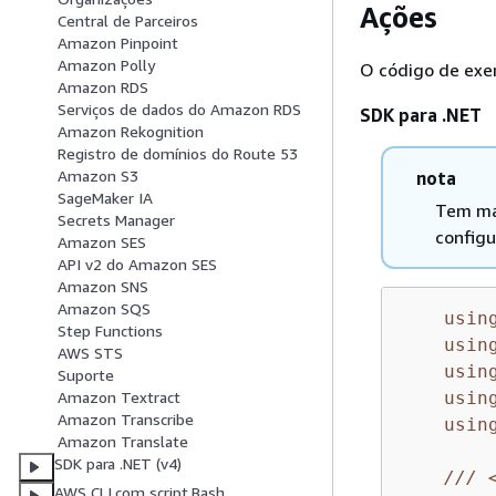
Ações
Central de Parceiros
Amazon Pinpoint
Amazon Polly
O código de exe
Amazon RDS
Serviços de dados do Amazon RDS
SDK para .NET
Amazon Rekognition
Registro de domínios do Route 53
Amazon S3
nota
SageMaker IA
Tem ma
Secrets Manager
configu
Amazon SES
API v2 do Amazon SES
Amazon SNS
Amazon SQS
usin
Step Functions
usin
AWS STS
usin
Suporte
usin
Amazon Textract
Amazon Transcribe
usin
Amazon Translate
SDK para .NET (v4)
///
AWS CLI com script Bash