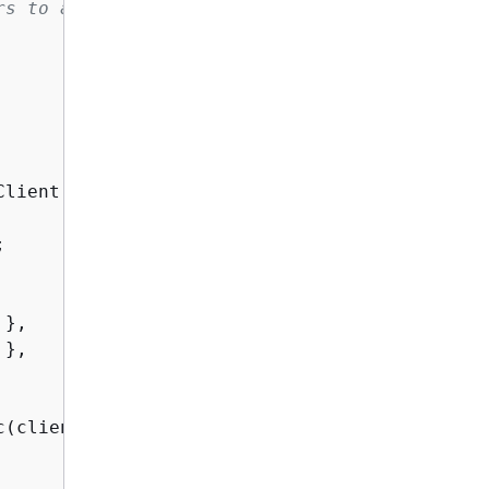
rs to an Amazon Kinesis
lient();



 },

 },

c(client, streamName, tags);
