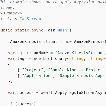
This example shows how to apply key/value pai
stream.
</summary>
ic
class
TagStream
public
static
async
 Task 
Main
(
)
{
    IAmazonKinesis client = 
new
 AmazonKinesisC
string
 streamName = 
"AmazonKinesisStream"
;
var
 tags = 
new
 Dictionary<
string
, 
string
>

{
{
"Project"
, 
"Sample Kinesis Project"
{
"Application"
, 
"Sample Kinesis App"
   };

var
 success = 
await
 ApplyTagsToStreamAsyn
if
 (success)
