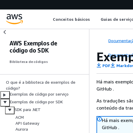
Conceitos básicos
Guias de serviç
Documentaç
AWS Exemplos de
código do SDK
Exemp
Documentaç
Biblioteca de códigos
PDF
Markdo
Há mais exemplo
O que é a biblioteca de exemplos de
código?
GitHub .
Exemplos de código por serviço
As traduções são
Exemplos de código por SDK
conteúdo da trad
SDK para .NET
ACM
Há mais exemp
API Gateway
GitHub .
Aurora