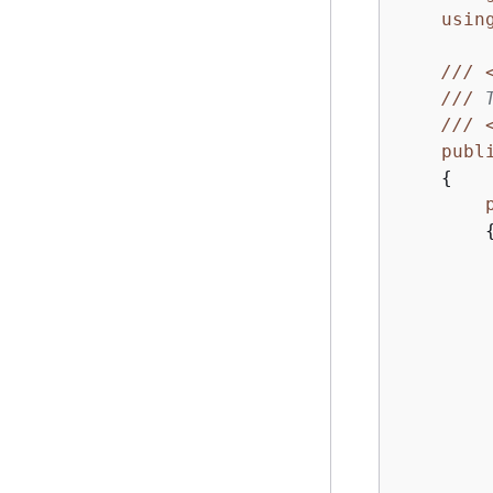
usin
///
///
 
///
publ
{
        
        