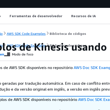
o
Ferramentas de desenvolvedor
Recursos de IA
ão
AWS SDK Code Examples
Biblioteca de códigos
los de Kinesis usando
ão
AWS SDK Code Examples
Biblioteca de códigos
wn
Modo de foco
s de AWS SDK disponíveis no repositório
AWS Doc SDK Examp
 geradas por tradução automática. Em caso de conflito entr
ução e da versão original em inglês, a versão em inglês prev
los de AWS SDK disponíveis no repositório
AWS Doc SDK Exa