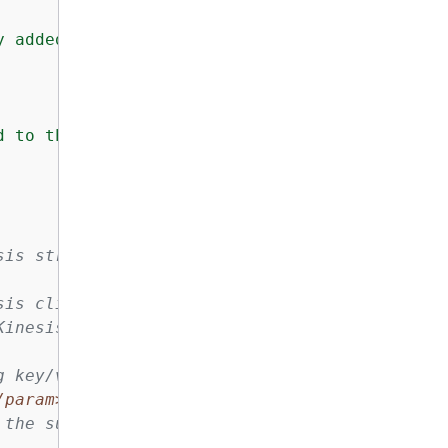
y added to 
{
streamName}
."
);

d to the stream."
);

sis stream.
sis client.
</param>
Kinesis stream to which
g key/value pairs which
/param>
 the success or failure