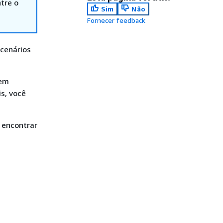
tre o
Sim
Não
Fornecer feedback
cenários
 em
s, você
 encontrar