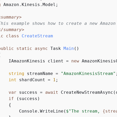
g
 Amazon.Kinesis.Model;

<summary>
This example shows how to create a new Amazon
</summary>
ic
class
CreateStream
public
static
async
 Task 
Main
(
)
{
    IAmazonKinesis client = 
new
 AmazonKinesisC
string
 streamName = 
"AmazonKinesisStream"
;
int
 shardCount = 
1
;

var
 success = 
await
 CreateNewStreamAsync(
if
 (success)

{
        Console.WriteLine(
$"The stream, 
{
stre