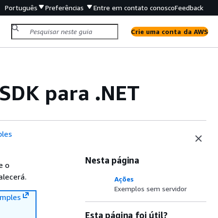
Português
Preferências
Entre em contato conosco
Feedback
Crie uma conta da AWS
 SDK para .NET
les
Nesta página
e o
alecerá.
Ações
Exemplos sem servidor
mples
Esta página foi útil?