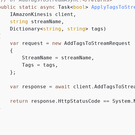
public
static
async
 Task<
bool
> 
ApplyTagsToStr
    IAmazonKinesis client,

string
 streamName,

    Dictionary<
string
, 
string
> tags
)
{
var
 request = 
new
 AddTagsToStreamRequest

{
        StreamName = streamName,

       Tags = tags,

   };

var
 response = 
await
 client.AddTagsToStrea
return
 response.HttpStatusCode == System.N

