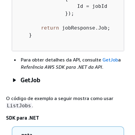
                    Id = jobId

                });

return
 jobResponse.Job;

    }

Para obter detalhes da API, consulte
GetJob
a
Referência AWS SDK para .NET da API
.
GetJob
O código de exemplo a seguir mostra como usar
.
ListJobs
SDK para .NET