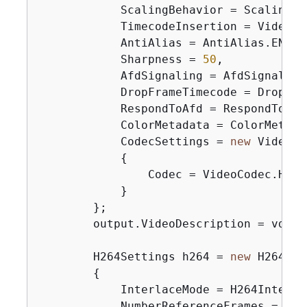
            ScalingBehavior = ScalingBe
            TimecodeInsertion = VideoTi
            AntiAlias = AntiAlias.ENABLE
            Sharpness = 
50
,

            AfdSignaling = AfdSignaling.
            DropFrameTimecode = DropFra
            RespondToAfd = RespondToAfd.
            ColorMetadata = ColorMetadat
            CodecSettings = 
new
 VideoCo
{
                Codec = VideoCodec.H_264
            }

        };

        output.VideoDescription = vdes;

        H264Settings h264 = 
new
 H264Set
{
            InterlaceMode = H264Interla
            NumberReferenceFrames = 
3
,
