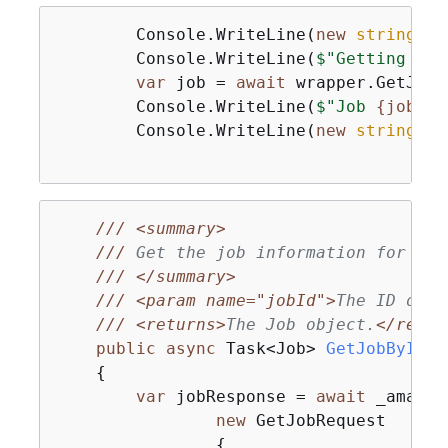
        Console.WriteLine(
new
string
(
'-
        Console.WriteLine(
$"Getting job
var
 job = 
await
 wrapper.GetJobB
        Console.WriteLine(
$"Job 
{
job.Id
        Console.WriteLine(
new
string
(
'-
///
<summary>
///
 Get the job information for a j
///
</summary>
///
<param name="jobId">
The ID of t
///
<returns>
The Job object.
</retur
public
async
 Task<Job> 
GetJobById
(
s
{
var
 jobResponse = 
await
 _amazon
new
 GetJobRequest

{