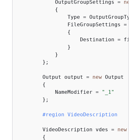
            OutputGroupSettings = 
new
 O
{
                Type = OutputGroupType.
                FileGroupSettings = 
new
{
                    Destination = fileOu
                }

            }

        };

        Output output = 
new
 Output

{
            NameModifier = 
"_1"
        };

#
region
 VideoDescription
        VideoDescription vdes = 
new
 Vid
{