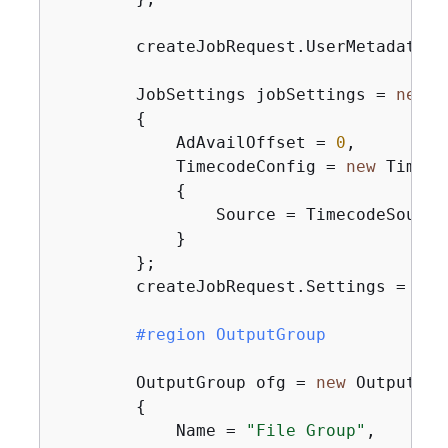
        createJobRequest.UserMetadata.A
        JobSettings jobSettings = 
new
 J
{
            AdAvailOffset = 
0
,

            TimecodeConfig = 
new
 Timeco
{
                Source = TimecodeSource.
            }

        };

        createJobRequest.Settings = jobS
#
region
 OutputGroup
        OutputGroup ofg = 
new
 OutputGrou
{
            Name = 
"File Group"
,
