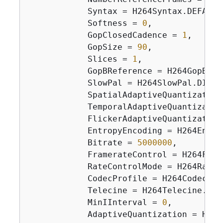
            Syntax = H264Syntax.DEFAULT,
            Softness = 
0
,

            GopClosedCadence = 
1
,

            GopSize = 
90
,

            Slices = 
1
,

            GopBReference = H264GopBRef
            SlowPal = H264SlowPal.DISABL
            SpatialAdaptiveQuantization
            TemporalAdaptiveQuantizatio
            FlickerAdaptiveQuantization
            EntropyEncoding = H264Entro
            Bitrate = 
5000000
,

            FramerateControl = H264Fram
            RateControlMode = H264RateC
            CodecProfile = H264CodecProf
            Telecine = H264Telecine.NONE
            MinIInterval = 
0
,

            AdaptiveQuantization = H264