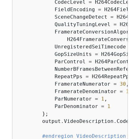
            CodecLevel = H264CodecLevel.
            FieldEncoding = H264FieldEn
            SceneChangeDetect = H264Sce
            QualityTuningLevel = H264Qu
            FramerateConversionAlgorithm
                H264FramerateConversion
            UnregisteredSeiTimecode = H
            GopSizeUnits = H264GopSizeU
            ParControl = H264ParControl.
            NumberBFramesBetweenReferen
            RepeatPps = H264RepeatPps.DI
            FramerateNumerator = 
30
,

            FramerateDenominator = 
1
,

            ParNumerator = 
1
,

            ParDenominator = 
1
        };

        output.VideoDescription.CodecSe
#
endregion
 VideoDescription