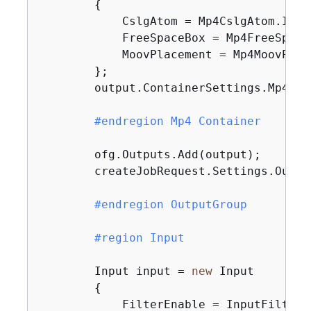
{
            CslgAtom = Mp4CslgAtom.INCLU
            FreeSpaceBox = Mp4FreeSpace
            MoovPlacement = Mp4MoovPlac
        };

        output.ContainerSettings.Mp4Set
#
endregion
 Mp4 Container
        ofg.Outputs.Add(output);

        createJobRequest.Settings.Outpu
#
endregion
 OutputGroup
#
region
 Input
        Input input = 
new
 Input

{
            FilterEnable = InputFilterEn