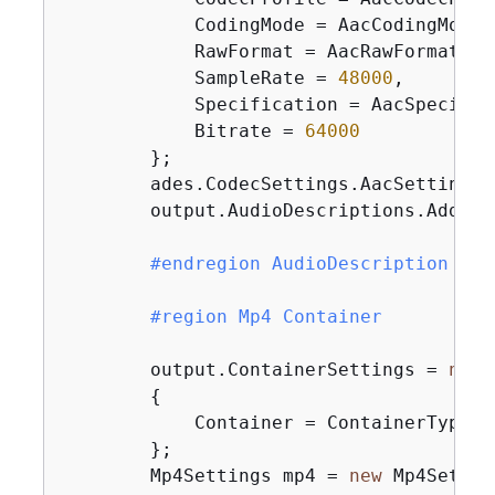
            CodingMode = AacCodingMode.
            RawFormat = AacRawFormat.NON
            SampleRate = 
48000
,

            Specification = AacSpecific
            Bitrate = 
64000
        };

        ades.CodecSettings.AacSettings =
        output.AudioDescriptions.Add(ade
#
endregion
 AudioDescription
#
region
 Mp4 Container
        output.ContainerSettings = 
new
 
{
            Container = ContainerType.MP
        };

        Mp4Settings mp4 = 
new
 Mp4Setting