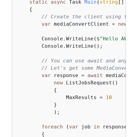
static
async
 Task 
Main
(
string
[] arg
{
// Create the client using the 
var
 mediaConvertClient = 
new
 Am
        Console.WriteLine(
$"Hello AWS E
        Console.WriteLine();

// You can use await and any of
// Let's get some MediaConvert 
var
 response = 
await
 mediaConve
new
 ListJobsRequest()

{
                MaxResults = 
10
            }

            );

foreach
 (
var
 job 
in
 response.Job
{