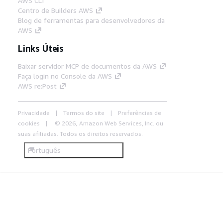
AWS CLI
Centro de Builders AWS
Blog de ferramentas para desenvolvedores da
AWS
Links Úteis
Baixar servidor MCP de documentos da AWS
Faça login no Console da AWS
AWS re:Post
Privacidade
Termos do site
Preferências de
cookies
© 2026, Amazon Web Services, Inc. ou
suas afiliadas. Todos os direitos reservados.
Português