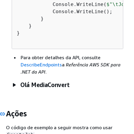
            Console.WriteLine(
$"\tJob: 
            Console.WriteLine();

        }

    }

}

Para obter detalhes da API, consulte
DescribeEndpoints
a
Referência AWS SDK para
.NET da API
.
Olá MediaConvert
Ações
O código de exemplo a seguir mostra como usar