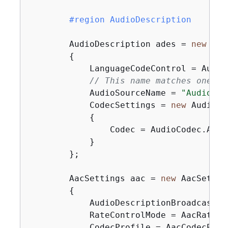
#
region
 AudioDescription
        AudioDescription ades = 
new
 Aud
{
            LanguageCodeControl = Audio
// This name matches one sp
            AudioSourceName = 
"Audio Se
            CodecSettings = 
new
 AudioCo
{
                Codec = AudioCodec.AAC

            }

        };

        AacSettings aac = 
new
 AacSetting
{
            AudioDescriptionBroadcaster
            RateControlMode = AacRateCo
            CodecProfile = AacCodecProfi