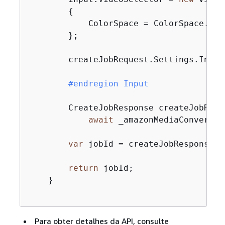
{
            ColorSpace = ColorSpace.FOLL
        };

        createJobRequest.Settings.Input
#
endregion
 Input
        CreateJobResponse createJobRespo
await
 _amazonMediaConvert.C
var
 jobId = createJobResponse.Jo
return
 jobId;

    }

Para obter detalhes da API, consulte