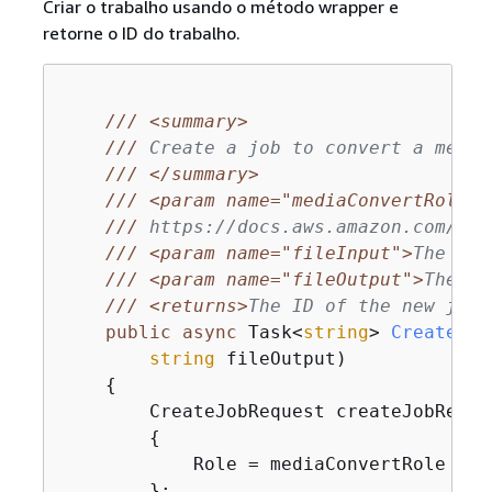
Criar o trabalho usando o método wrapper e
retorne o ID do trabalho.
///
<summary>
///
 Create a job to convert a media
///
</summary>
///
<param name="mediaConvertRole">
///
 https://docs.aws.amazon.com/med
///
<param name="fileInput">
The Ama
///
<param name="fileOutput">
The Am
///
<returns>
The ID of the new job.
public
async
 Task<
string
> 
CreateJob
string
 fileOutput
)
{
        CreateJobRequest createJobReque
{
            Role = mediaConvertRole

        };
