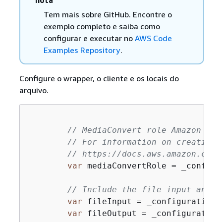
nota
Tem mais sobre GitHub. Encontre o
exemplo completo e saiba como
configurar e executar no
AWS Code
Examples Repository
.
Configure o wrapper, o cliente e os locais do
arquivo.
// MediaConvert role Amazon Res
// For information on creating 
// https://docs.aws.amazon.com/
var
 mediaConvertRole = _configu
// Include the file input and o
var
 fileInput = _configuration[
var
 fileOutput = _configuration