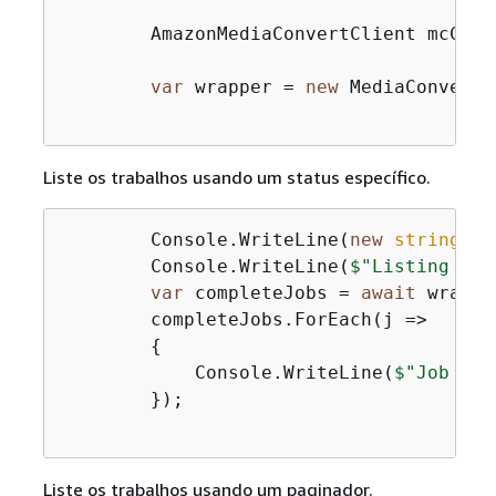
        AmazonMediaConvertClient mcClie
var
 wrapper = 
new
 MediaConvertW
Liste os trabalhos usando um status específico.
        Console.WriteLine(
new
string
(
'-
        Console.WriteLine(
$"Listing all
var
 completeJobs = 
await
 wrappe
        completeJobs.ForEach(j =>

{
            Console.WriteLine(
$"Job 
{
j.
        });

Liste os trabalhos usando um paginador.