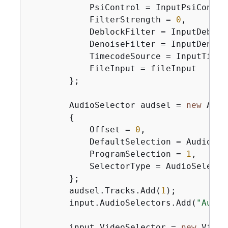
            PsiControl = InputPsiControl
            FilterStrength = 
0
,

            DeblockFilter = InputDebloc
            DenoiseFilter = InputDenois
            TimecodeSource = InputTimec
            FileInput = fileInput

        };

        AudioSelector audsel = 
new
 Audi
{
            Offset = 
0
,

            DefaultSelection = AudioDef
            ProgramSelection = 
1
,

            SelectorType = AudioSelector
        };

        audsel.Tracks.Add(
1
);

        input.AudioSelectors.Add(
"Audio
        input.VideoSelector = 
new
 Video