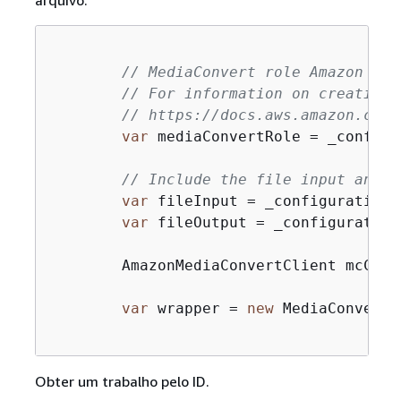
arquivo.
// MediaConvert role Amazon Res
// For information on creating 
// https://docs.aws.amazon.com/
var
 mediaConvertRole = _configu
// Include the file input and o
var
 fileInput = _configuration[
var
 fileOutput = _configuration
        AmazonMediaConvertClient mcClie
var
 wrapper = 
new
 MediaConvertW
Obter um trabalho pelo ID.