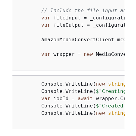
// Include the file input and o
var
 fileInput = _configuration[
var
 fileOutput = _configuration
        AmazonMediaConvertClient mcClie
var
 wrapper = 
new
 MediaConvertW
        Console.WriteLine(
new
string
(
'-
        Console.WriteLine(
$"Creating jo
var
 jobId = 
await
 wrapper.Creat
        Console.WriteLine(
$"Created job
        Console.WriteLine(
new
string
(
'-