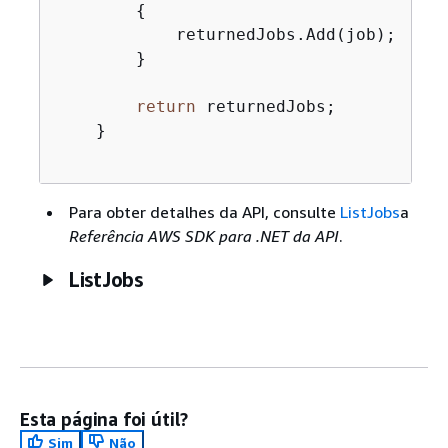
{
            returnedJobs.Add(job);

        }

return
 returnedJobs;

    }

Para obter detalhes da API, consulte
ListJobs
a
Referência AWS SDK para .NET da API
.
ListJobs
Esta página foi útil?
Sim
Não