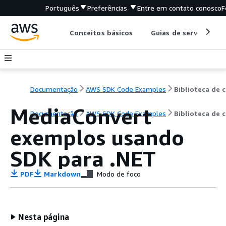
Português
Preferências
Entre em contato conosco
F
Conceitos básicos
Guias de serviço
Documentação
AWS SDK Code Examples
B
MediaConvert
Documentação
AWS SDK Code Examples
Biblioteca de 
exemplos usando
SDK para .NET
PDF
Markdown
Modo de foco
Nesta página