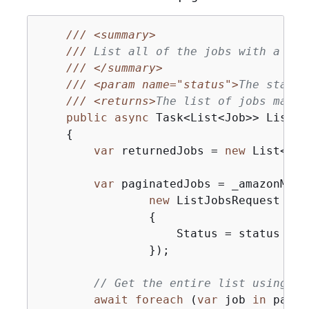
///
<summary>
///
 List all of the jobs with a par
///
</summary>
///
<param name="status">
The status
///
<returns>
The list of jobs match
public
async
 Task<List<Job>> ListAl
{
var
 returnedJobs = 
new
 List<Job
var
 paginatedJobs = _amazonMedi
new
 ListJobsRequest

{
                    Status = status

                });

// Get the entire list using th
await
foreach
 (
var
 job 
in
 pagin