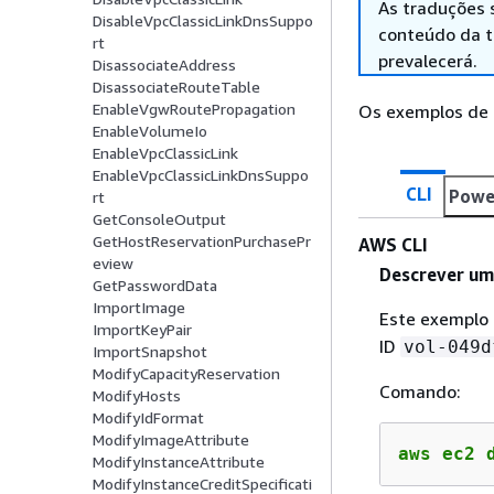
As traduções 
DisableVpcClassicLinkDnsSuppo
conteúdo da tr
rt
prevalecerá.
DisassociateAddress
DisassociateRouteTable
EnableVgwRoutePropagation
Os exemplos de 
EnableVolumeIo
EnableVpcClassicLink
EnableVpcClassicLinkDnsSuppo
CLI
Powe
rt
GetConsoleOutput
GetHostReservationPurchasePr
AWS CLI
eview
Descrever um
GetPasswordData
ImportImage
Este exemplo
ImportKeyPair
ID
vol-049d
ImportSnapshot
ModifyCapacityReservation
Comando:
ModifyHosts
ModifyIdFormat
ModifyImageAttribute
aws ec2 
ModifyInstanceAttribute
ModifyInstanceCreditSpecificati