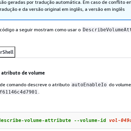
são geradas por tradução automática. Em caso de conflito en
adução e da versão original em inglês, a versão em inglês
código a seguir mostram como usar o
DescribeVolumeAt
rShell
 atributo de volume
 de comando descreve o atributo
do volume
autoEnableIo
.
f61146c4d7901
describe-volume-attribute --volume-id 
vol
-
049