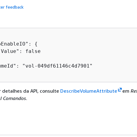
cer feedback
oEnableIO": 
{
Value": false

umeId": "vol-049df61146c4d7901"

r detalhes da API, consulte
DescribeVolumeAttribute
em
Re
LI Comandos
.