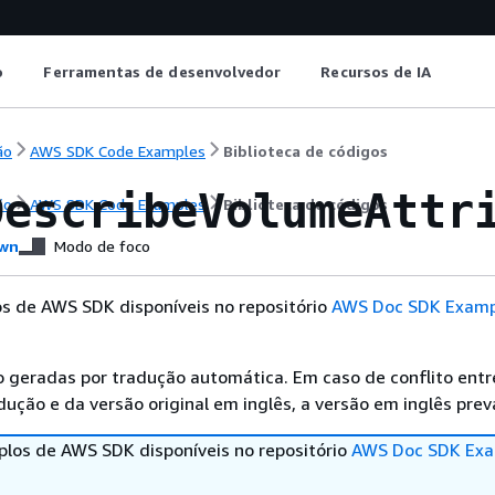
o
Ferramentas de desenvolvedor
Recursos de IA
ão
AWS SDK Code Examples
Biblioteca de códigos
DescribeVolumeAttr
ão
AWS SDK Code Examples
Biblioteca de códigos
wn
Modo de foco
s de AWS SDK disponíveis no repositório
AWS Doc SDK Examp
 geradas por tradução automática. Em caso de conflito entr
ução e da versão original em inglês, a versão em inglês prev
los de AWS SDK disponíveis no repositório
AWS Doc SDK Exa