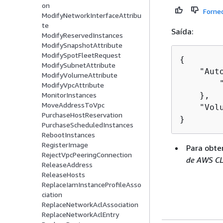
on
Forne
ModifyNetworkInterfaceAttribu
te
Saída:
ModifyReservedInstances
ModifySnapshotAttribute
ModifySpotFleetRequest
{
ModifySubnetAttribute
    "Aut
ModifyVolumeAttribute
        "
ModifyVpcAttribute
    },

MonitorInstances
MoveAddressToVpc
    "Vol
PurchaseHostReservation
}
PurchaseScheduledInstances
RebootInstances
RegisterImage
Para obte
RejectVpcPeeringConnection
de AWS C
ReleaseAddress
ReleaseHosts
ReplaceIamInstanceProfileAsso
ciation
ReplaceNetworkAclAssociation
ReplaceNetworkAclEntry