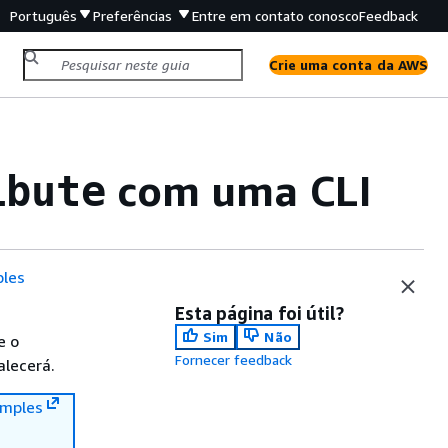
Português
Preferências
Entre em contato conosco
Feedback
Crie uma conta da AWS
com uma CLI
ibute
les
Esta página foi útil?
Sim
Não
e o
Fornecer feedback
alecerá.
mples