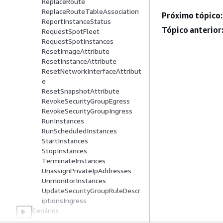
ReplaceRoute
ReplaceRouteTableAssociation
Próximo tópico:
ReportInstanceStatus
Tópico anterior
RequestSpotFleet
RequestSpotInstances
ResetImageAttribute
ResetInstanceAttribute
ResetNetworkInterfaceAttribut
e
ResetSnapshotAttribute
RevokeSecurityGroupEgress
RevokeSecurityGroupIngress
RunInstances
RunScheduledInstances
StartInstances
StopInstances
TerminateInstances
UnassignPrivateIpAddresses
UnmonitorInstances
UpdateSecurityGroupRuleDescr
iptionsIngress
Cenários