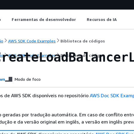
o
Ferramentas de desenvolvedor
Recursos de IA
ão
AWS SDK Code Examples
Biblioteca de códigos
CreateLoadBalancer
ão
AWS SDK Code Examples
Biblioteca de códigos
wn
Modo de foco
s de AWS SDK disponíveis no repositório
AWS Doc SDK Examp
 geradas por tradução automática. Em caso de conflito entr
ução e da versão original em inglês, a versão em inglês prev