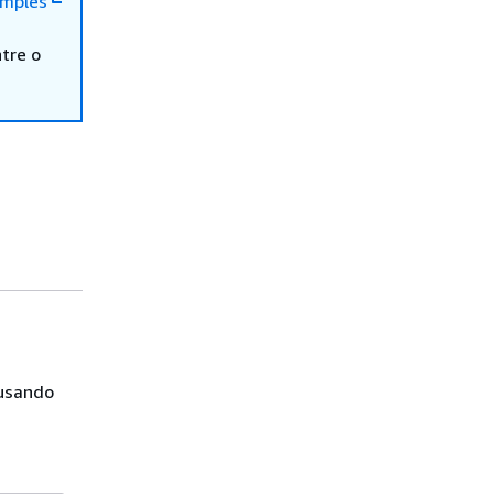
mples
tre o
 usando