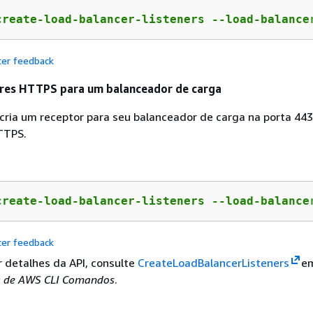
create-load-balancer-listeners --load-balance
cer feedback
ores HTTPS para um balanceador de carga
cria um receptor para seu balanceador de carga na porta 44
TTPS.
create-load-balancer-listeners --load-balance
cer feedback
r detalhes da API, consulte
CreateLoadBalancerListeners
e
a de AWS CLI Comandos
.