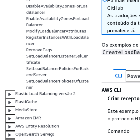
Há mais exemp
DisableAvailabilityZonesForLoa
GitHub .
dBalancer
As traduções 
EnableAvailabilityZonesForLoad
conteúdo da tr
Balancer
prevalecerá.
ModifyLoadBalancerAttributes
RegisterInstancesWithLoadBala
ncer
Os exemplos de 
RemoveTags
CreateLoadBa
SetLoadBalancerListenerSslCer
tificate
SetLoadBalancerPoliciesForBack
endServer
CLI
Powe
SetLoadBalancerPoliciesOfListe
ner
AWS CLI
Elastic Load Balancing versão 2
Criar recept
ElastiCache
MediaStore
Este exemplo 
Amazon EMR
o protocolo H
AWS Entity Resolution
Comando:
OpenSearch Serviço