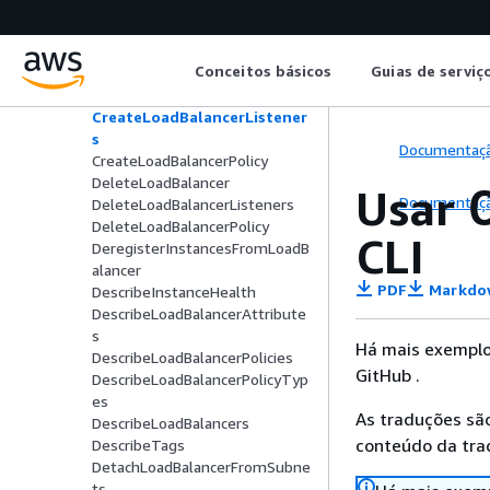
ConfigureHealthCheck
CreateAppCookieStickinessPoli
cy
Conceitos básicos
Guias de serviç
CreateLbCookieStickinessPolicy
CreateLoadBalancer
CreateLoadBalancerListener
s
Documentaç
CreateLoadBalancerPolicy
DeleteLoadBalancer
Usar
Documentaç
DeleteLoadBalancerListeners
DeleteLoadBalancerPolicy
CLI
DeregisterInstancesFromLoadB
alancer
PDF
Markdo
DescribeInstanceHealth
DescribeLoadBalancerAttribute
s
Há mais exemplo
DescribeLoadBalancerPolicies
GitHub .
DescribeLoadBalancerPolicyTyp
es
As traduções são
DescribeLoadBalancers
conteúdo da trad
DescribeTags
DetachLoadBalancerFromSubne
ts