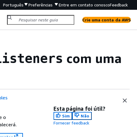
Português
Preferências
Entre em contato conosco
Feedback
Crie uma conta da AWS
com uma
Listeners
les
Esta página foi útil?
Sim
Não
e o
Fornecer feedback
alecerá.