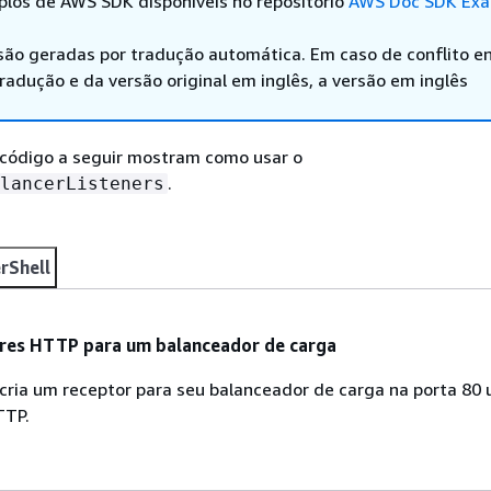
los de AWS SDK disponíveis no repositório
AWS Doc SDK Exa
são geradas por tradução automática. Em caso de conflito en
adução e da versão original em inglês, a versão em inglês
código a seguir mostram como usar o
.
lancerListeners
rShell
ores HTTP para um balanceador de carga
cria um receptor para seu balanceador de carga na porta 80
TTP.