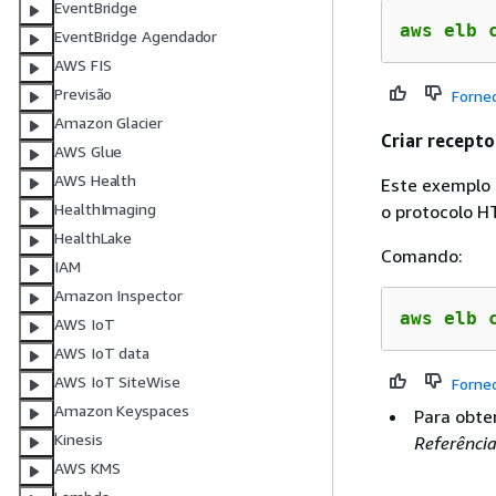
EventBridge
aws elb 
EventBridge Agendador
AWS FIS
Previsão
Forne
Amazon Glacier
Criar recept
AWS Glue
AWS Health
Este exemplo 
HealthImaging
o protocolo H
HealthLake
Comando:
IAM
Amazon Inspector
aws elb 
AWS IoT
AWS IoT data
AWS IoT SiteWise
Forne
Amazon Keyspaces
Para obte
Kinesis
Referênci
AWS KMS