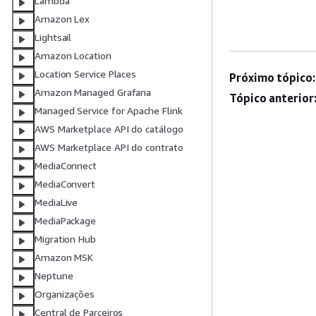
Lambda
Amazon Lex
Lightsail
Amazon Location
Location Service Places
Próximo tópico:
Amazon Managed Grafana
Tópico anterior
Managed Service for Apache Flink
AWS Marketplace API do catálogo
AWS Marketplace API do contrato
MediaConnect
MediaConvert
MediaLive
MediaPackage
Migration Hub
Amazon MSK
Neptune
Organizações
Central de Parceiros