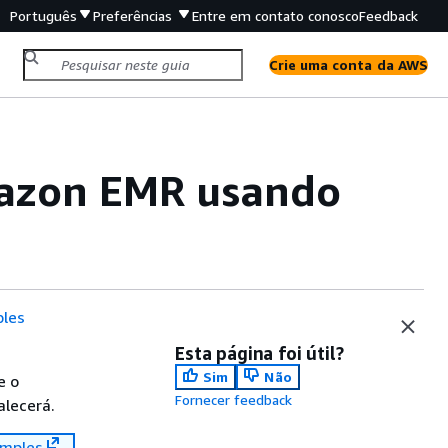
Português
Preferências
Entre em contato conosco
Feedback
Crie uma conta da AWS
mazon EMR usando
les
Esta página foi útil?
Sim
Não
e o
Fornecer feedback
alecerá.
mples