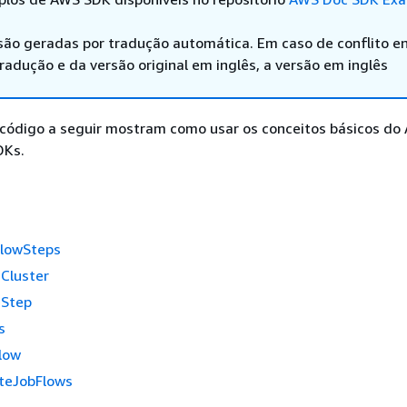
são geradas por tradução automática. Em caso de conflito en
adução e da versão original em inglês, a versão em inglês
código a seguir mostram como usar os conceitos básicos d
DKs.
lowSteps
Cluster
eStep
s
low
teJobFlows