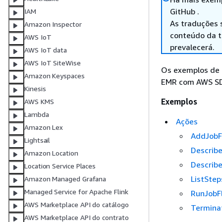
GitHub .
IAM
As traduções 
Amazon Inspector
conteúdo da tr
AWS IoT
prevalecerá.
AWS IoT data
AWS IoT SiteWise
Os exemplos de 
Amazon Keyspaces
EMR com AWS S
Kinesis
Exemplos
AWS KMS
Lambda
Ações
Amazon Lex
AddJobF
Lightsail
Describe
Amazon Location
Describ
Location Service Places
ListStep
Amazon Managed Grafana
Managed Service for Apache Flink
RunJobF
AWS Marketplace API do catálogo
Termina
AWS Marketplace API do contrato