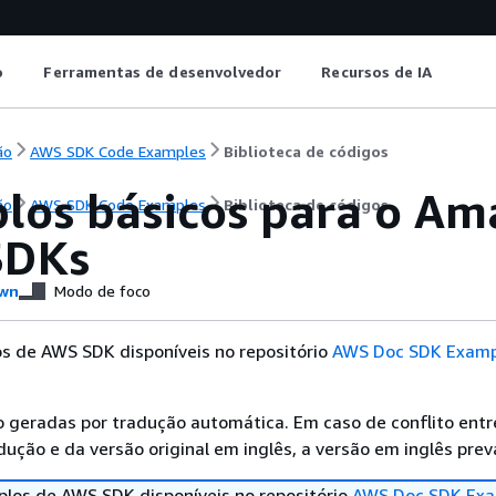
o
Ferramentas de desenvolvedor
Recursos de IA
ão
AWS SDK Code Examples
Biblioteca de códigos
los básicos para o A
ão
AWS SDK Code Examples
Biblioteca de códigos
SDKs
wn
Modo de foco
s de AWS SDK disponíveis no repositório
AWS Doc SDK Examp
 geradas por tradução automática. Em caso de conflito entr
ução e da versão original em inglês, a versão em inglês prev
los de AWS SDK disponíveis no repositório
AWS Doc SDK Exa