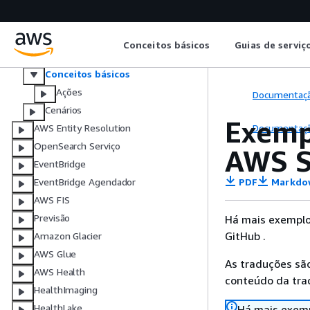
Elastic Load Balancing versão 2
ElastiCache
MediaStore
Conceitos básicos
Guias de serviç
Amazon EMR
Conceitos básicos
Ações
Documentaç
Cenários
Exemp
Documentaç
AWS Entity Resolution
OpenSearch Serviço
AWS 
EventBridge
PDF
Markdo
EventBridge Agendador
AWS FIS
Previsão
Há mais exemplo
GitHub .
Amazon Glacier
AWS Glue
As traduções são
AWS Health
conteúdo da trad
HealthImaging
HealthLake
Há mais exemp