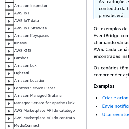
As traduções 
Amazon Inspector
conteúdo da tr
AWS IoT
prevalecerá.
AWS IoT data
AWS IoT SiteWise
Os exemplos de 
EventBridge com
Amazon Keyspaces
chamando várias
Kinesis
AWS. Cada cenári
AWS KMS
encontradas inst
Lambda
Amazon Lex
Os cenários têm 
Lightsail
compreender açõ
Amazon Location
Exemplos
Location Service Places
Amazon Managed Grafana
Criar e acio
Managed Service for Apache Flink
Envie notifi
AWS Marketplace API do catálogo
Usar evento
AWS Marketplace API do contrato
MediaConnect