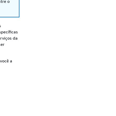
tre o
s
pecíficas
rviços da
ser
 você a