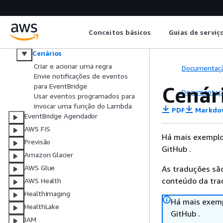
AWS Entity Resolution
OpenSearch Serviço
EventBridge
Conceitos básicos
Guias de serviç
Conceitos básicos
Cenários
Criar e acionar uma regra
Documentaç
Envie notificações de eventos
para EventBridge
Cenár
Documentaç
Usar eventos programados para
invocar uma função do Lambda
PDF
Markdo
EventBridge Agendador
AWS FIS
Há mais exemplo
Previsão
GitHub .
Amazon Glacier
AWS Glue
As traduções são
conteúdo da trad
AWS Health
HealthImaging
Há mais exemp
HealthLake
GitHub .
IAM