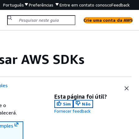
Português
Preferências
Entre em contato conosco
Feedback
Crie uma conta da AWS
usar AWS SDKs
les
Esta página foi útil?
Sim
Não
e o
Fornecer feedback
alecerá.
mples