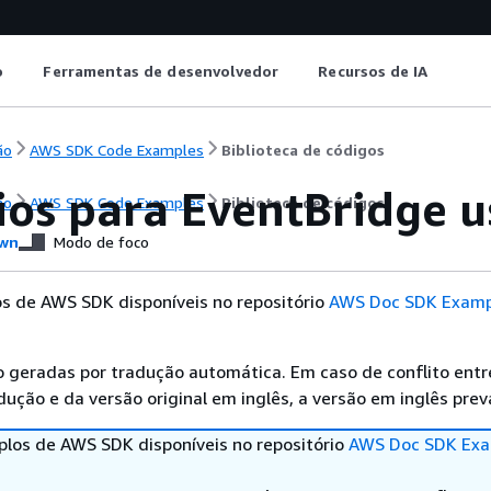
o
Ferramentas de desenvolvedor
Recursos de IA
ão
AWS SDK Code Examples
Biblioteca de códigos
ios para EventBridge 
ão
AWS SDK Code Examples
Biblioteca de códigos
wn
Modo de foco
s de AWS SDK disponíveis no repositório
AWS Doc SDK Examp
 geradas por tradução automática. Em caso de conflito entr
ução e da versão original em inglês, a versão em inglês prev
los de AWS SDK disponíveis no repositório
AWS Doc SDK Exa