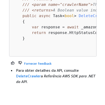
///
<param name="crawlerName">
The n
///
<returns>
A Boolean value indica
public
async
 Task<
bool
> 
DeleteCrawl
{
var
 response = 
await
 _amazonGlu
return
 response.HttpStatusCode 
    }

Fornecer feedback
Para obter detalhes da API, consulte
DeleteCrawler
a
Referência AWS SDK para .NET
da API
.