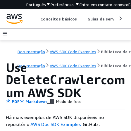
Português
Preferências
Entre em contato conosco
F
Conceitos básicos
Guias de serviço
Documentação
AWS SDK Code Examples
B
Use
Documentação
AWS SDK Code Examples
Biblioteca de 
com
DeleteCrawler
um AWS SDK
PDF
Markdown
Modo de foco
Há mais exemplos de AWS SDK disponíveis no
repositório
AWS Doc SDK Examples
GitHub .