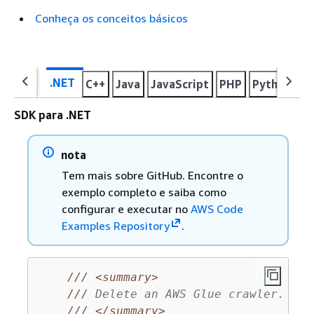
Conheça os conceitos básicos
.NET
C++
Java
JavaScript
PHP
Python
R
SDK para .NET
nota
Tem mais sobre GitHub. Encontre o
exemplo completo e saiba como
configurar e executar no
AWS Code
Examples Repository
.
///
<summary>
///
 Delete an AWS Glue crawler.
///
</summary>