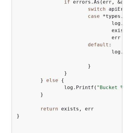
if
 errors.As(err, &apiE
switch
 apiError
case
 *types.Not
				log.P
				exists
				err = 
n
default
:

				log.P
			}

		}

	} 
else
{
		log.Printf(
"Bucket %v e
	}

return
 exists, err

}
