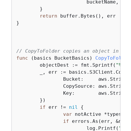
			bucketName, objectKey, err)

	}

return
 buffer.Bytes(), err

}

// CopyToFolder copies an object in a b
func
(basics BucketBasics)
CopyToFolder
	objectDest := fmt.Sprintf(
"%v/%
	_, err := basics.S3Client.Copy
		Bucket:     aws.String(bucketName),

		CopySource: aws.String
		Key:        aws.String(objectDest),

	})

if
 err != 
nil
{
var
 notActive *types.Ob
if
 errors.As(err, &notA
			log.Printf(
"Cou