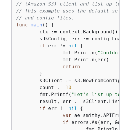
// (Amazon S3) client and list up to 10
// This example uses the default settin
// and config files.
func
main
()
{
	ctx := context.Background()

	sdkConfig, err := config.LoadDefaultConfig(ctx)

if
 err != 
nil
{
		fmt.Println(
"Couldn't l
		fmt.Println(err)

return
	}

	s3Client := s3.NewFromConfig(sdkConfig)

	count := 
10
	fmt.Printf(
"Let's list up to %v
	result, err := s3Client.ListBu
if
 err != 
nil
{
var
 ae smithy.APIError

if
 errors.As(err, &ae) 
			fmt.Println(
"Yo