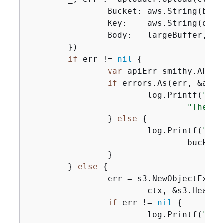
		Bucket: aws.String(bucketName),

		Key:    aws.String(objectKey),

		Body:   largeBuffer,

	})

if
 err != 
nil
{
var
 apiErr smithy.APIErr
if
 errors.As(err, &apiE
			log.Printf(
"Err
"The ma
		} 
else
{
			log.Printf(
"Cou
				bucketName, objectKey, err)

		}

	} 
else
{
		err = s3.NewObjectExistsWaiter(basics.S3Client).Wait(

			ctx, &s3.HeadO
if
 err != 
nil
{
			log.Printf(
"Fai