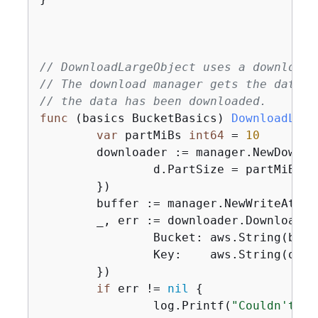
// DownloadLargeObject uses a download 
// The download manager gets the data i
// the data has been downloaded.
func
(basics BucketBasics)
DownloadLarg
var
 partMiBs 
int64
 = 
10
	downloader := manager.NewDownl
		d.PartSize = partMiBs *
	})

	buffer := manager.NewWriteAtBuf
	_, err := downloader.Download(
		Bucket: aws.String(bucketName),

		Key:    aws.String(objectKey),

	})

if
 err != 
nil
{
		log.Printf(
"Couldn't do