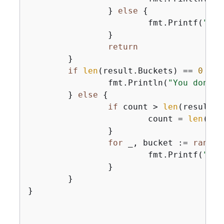
		} 
else
{
			fmt.Printf(
"Cou
		}

return
	}

if
len
(result.Buckets) == 
0
{
		fmt.Println(
"You don't 
	} 
else
{
if
 count > 
len
(result.B
			count = 
len
(res
		}

for
 _, bucket := 
range
 
			fmt.Printf(
"\t%
		}

	}

}
