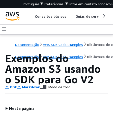
Português
Preferências
Entre em contato conosco
F
Conceitos básicos
Guias de serviço
Documentação
AWS SDK Code Examples
B
Exemplos do
Documentação
AWS SDK Code Examples
Biblioteca de 
Amazon S3 usando
o SDK para Go V2
PDF
Markdown
Modo de foco
Nesta página