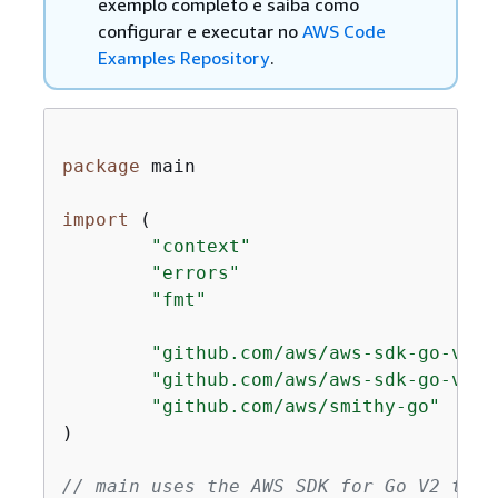
exemplo completo e saiba como
configurar e executar no
AWS Code
Examples Repository
.
package
 main

import
 (

"context"
"errors"
"fmt"
"github.com/aws/aws-sdk-go-v2/c
"github.com/aws/aws-sdk-go-v2/s
"github.com/aws/smithy-go"
)

// main uses the AWS SDK for Go V2 to c