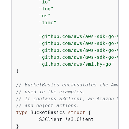
"io"
"log"
"os"
"time"
"github.com/aws/aws-sdk-go-v2/a
"github.com/aws/aws-sdk-go-v2/f
"github.com/aws/aws-sdk-go-v2/s
"github.com/aws/aws-sdk-go-v2/s
"github.com/aws/smithy-go"
)

// BucketBasics encapsulates the Amazon
// used in the examples.
// It contains S3Client, an Amazon S3 s
// and object actions.
type
 BucketBasics 
struct
{
	S3Client *s3.Client

}
