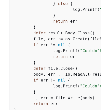
		} 
else
{
			log.Printf(
"Cou
		}

return
 err

	}

defer
 result.Body.Close()

	file, err := os.Create(fileName)

if
 err != 
nil
{
		log.Printf(
"Couldn't cr
return
 err

	}

defer
 file.Close()

	body, err := io.ReadAll(result.Body)

if
 err != 
nil
{
		log.Printf(
"Couldn't re
	}

	_, err = file.Write(body)

return
 err

}
