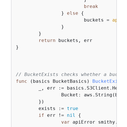
break
		} 
else
{
			buckets = 
appen
		}

	}

return
 buckets, err

}

// BucketExists checks whether a bucket
func
(basics BucketBasics)
BucketExists
	_, err := basics.S3Client.Head
		Bucket: aws.String(bucketName),

	})

	exists := 
true
if
 err != 
nil
{
var
 apiError smithy.APIE