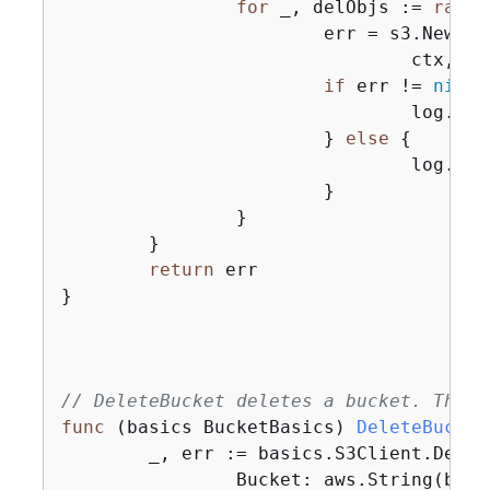
for
 _, delObjs := 
range
			err = s3.NewObjectNotExistsWaiter(basics.S3Client).Wait(

				ctx,
if
 err != 
nil
{
				log.P
			} 
else
{
				log.P
			}

		}

	}

return
 err

}

// DeleteBucket deletes a bucket. The b
func
(basics BucketBasics)
DeleteBucket
	_, err := basics.S3Client.Dele
		Bucket: aws.String(bucketName)})
