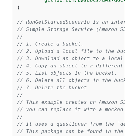
"github.com/awsdocs/aws-doc-sdk
)

// RunGetStartedScenario is an interact
// Simple Storage Service (Amazon S3) t
//
// 1. Create a bucket.
// 2. Upload a local file to the bucket
// 3. Download an object to a local fil
// 4. Copy an object to a different fol
// 5. List objects in the bucket.
// 6. Delete all objects in the bucket.
// 7. Delete the bucket.
//
// This example creates an Amazon S3 se
// you can replace it with a mocked or 
//
// It uses a questioner from the `demot
// This package can be found in the ..\