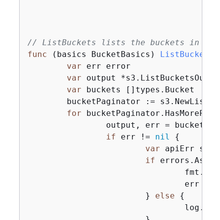
// ListBuckets lists the buckets in the
func
(basics BucketBasics)
ListBuckets
(
var
 err error

var
 output *s3.ListBucketsOutput
var
 buckets []types.Bucket

	bucketPaginator := s3.NewListB
for
 bucketPaginator.HasMorePage
		output, err = bucketPaginator.NextPage(ctx)

if
 err != 
nil
{
var
 apiErr smit
if
 errors.As(er
				fmt.P
				err = apiErr

			} 
else
{
				log.P
			}
