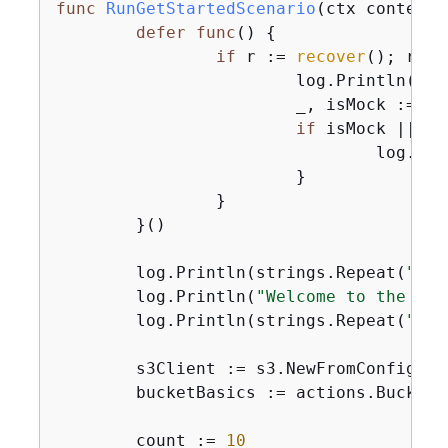
func
RunGetStartedScenario
(ctx context.
defer
func
()
{
if
 r := 
recover
(); r !=
			log.Println(
"So
			_, isMock := questioner.(*demotools.MockQuestioner)

if
 isMock || qu
				log.Println(r)

			}

		}

	}()

	log.Println(strings.Repeat(
"-"
,
	log.Println(
"Welcome to the Ama
	log.Println(strings.Repeat(
"-"
,
	s3Client := s3.NewFromConfig(sdkConfig)

	bucketBasics := actions.BucketB
	count := 
10