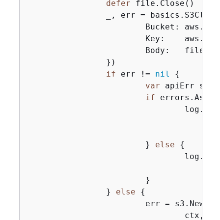
defer
 file.Close()

		_, err = basics.S3Clie
			Bucket: aws.String(bucketName),

			Key:    aws.String(objectKey),

			Body:   file,

		})

if
 err != 
nil
{
var
 apiErr smit
if
 errors.As(er
				log.P
			} 
else
{
				log.P
					fileName, bucketName, objectKey, err)
			}

		} 
else
{
			err = s3.NewObjectExistsWaiter(basics.S3Client).Wait(

				ctx,