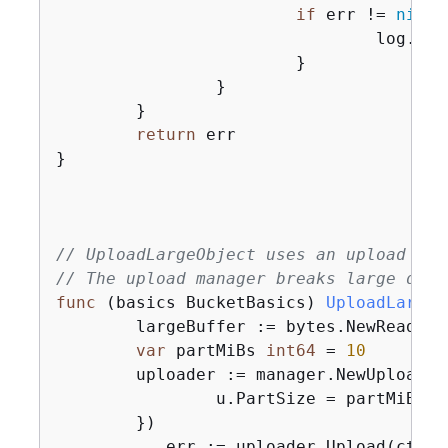
if
 err != 
nil
{
				log.P
			}

		}

	}

return
 err

}

// UploadLargeObject uses an upload man
// The upload manager breaks large data
func
(basics BucketBasics)
UploadLargeO
	largeBuffer := bytes.NewReader(largeObject)

var
 partMiBs 
int64
 = 
10
	uploader := manager.NewUploade
		u.PartSize = partMiBs *
	})

	_, err := uploader.Upload(ctx,