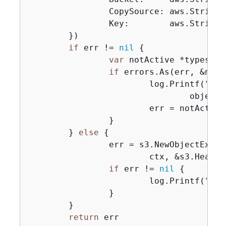
		CopySource: aws.String
		Key:        aws.String(objectKey),

	})

if
 err != 
nil
{
var
 notActive *types.Ob
if
 errors.As(err, &notA
			log.Printf(
"Cou
				objectKey, sourceBucket)

			err = notActive

		}

	} 
else
{
		err = s3.NewObjectExistsWaiter(basics.S3Client).Wait(

			ctx, &s3.HeadO
if
 err != 
nil
{
			log.Printf(
"Fai
		}

	}

return
 err
