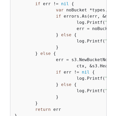
if
 err != 
nil
{
var
 noBucket *types.NoS
if
 errors.As(err, &noBu
			log.Printf(
"Buc
			err = noBucket

		} 
else
{
			log.Printf(
"Cou
		}

	} 
else
{
		err = s3.NewBucketNotExistsWaiter(basics.S3Client).Wait(

			ctx, &s3.HeadB
if
 err != 
nil
{
			log.Printf(
"Fai
		} 
else
{
			log.Printf(
"Del
		}

	}

return
 err

}
