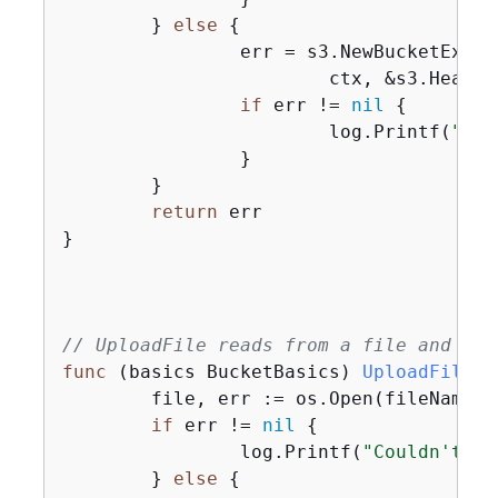
	} 
else
{
		err = s3.NewBucketExistsWaiter(basics.S3Client).Wait(

			ctx, &s3.HeadB
if
 err != 
nil
{
			log.Printf(
"Fai
		}

	}

return
 err

}

// UploadFile reads from a file and put
func
(basics BucketBasics)
UploadFile
(c
	file, err := os.Open(fileName)

if
 err != 
nil
{
		log.Printf(
"Couldn't op
	} 
else
{