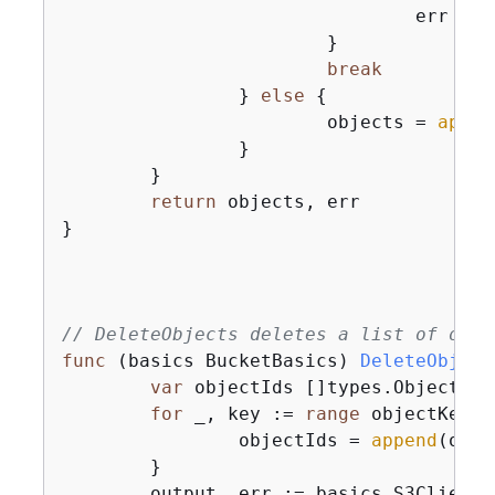
				err = noBucket

			}

break
		} 
else
{
			objects = 
appen
		}

	}

return
 objects, err

}

// DeleteObjects deletes a list of obje
func
(basics BucketBasics)
DeleteObject
var
 objectIds []types.ObjectIden
for
 _, key := 
range
 objectKeys 
		objectIds = 
append
(obje
	}

	output, err := basics.S3Client