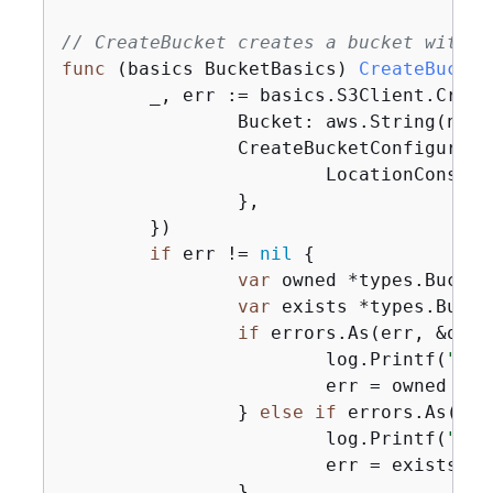
// CreateBucket creates a bucket with t
func
(basics BucketBasics)
CreateBucket
	_, err := basics.S3Client.Crea
		Bucket: aws.String(name),

		CreateBucketConfigurat
			LocationConstraint: types.BucketLocationConstraint(region),

		},

	})

if
 err != 
nil
{
var
 owned *types.Bucket
var
 exists *types.Bucke
if
 errors.As(err, &owne
			log.Printf(
"You
			err = owned

		} 
else
if
 errors.As(err
			log.Printf(
"Buc
			err = exists

		}
