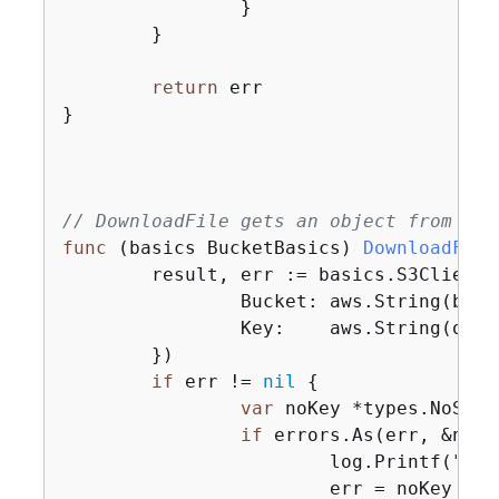
		}

	}

return
 err

}

// DownloadFile gets an object from a b
func
(basics BucketBasics)
DownloadFile
	result, err := basics.S3Client
		Bucket: aws.String(bucketName),

		Key:    aws.String(objectKey),

	})

if
 err != 
nil
{
var
 noKey *types.NoSuchK
if
 errors.As(err, &noKe
			log.Printf(
"Can
			err = noKey
