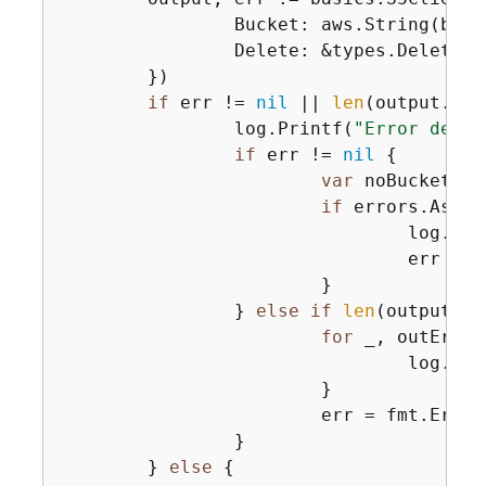
		Bucket: aws.String(bucketName),

		Delete: &types.Delete
{
O
	})

if
 err != 
nil
 || 
len
(output.Err
		log.Printf(
"Error delet
if
 err != 
nil
{
var
 noBucket *t
if
 errors.As(er
				log.P
				err = noBucket

			}

		} 
else
if
len
(output.Er
for
 _, outErr :
				log.P
			}

			err = fmt.Erro
		}

	} 
else
{