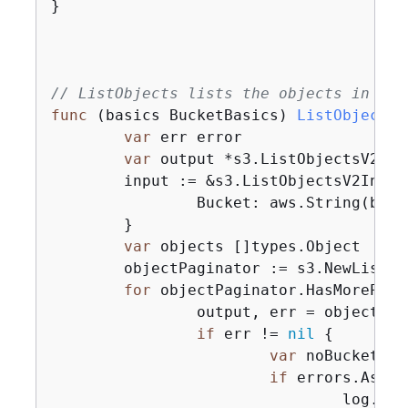
}

// ListObjects lists the objects in a b
func
(basics BucketBasics)
ListObjects
(
var
 err error

var
 output *s3.ListObjectsV2Outp
	input := &s3.ListObjectsV2Input
		Bucket: aws.String(bucketName),

	}

var
 objects []types.Object

	objectPaginator := s3.NewListObjectsV2Paginator(basics.S3Client, input)

for
 objectPaginator.HasMorePage
		output, err = objectPaginator.NextPage(ctx)

if
 err != 
nil
{
var
 noBucket *t
if
 errors.As(er
				log.P