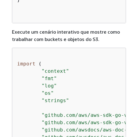
Execute um cenário interativo que mostre como
trabalhar com buckets e objetos do S3.
import
 (

"context"
"fmt"
"log"
"os"
"strings"
"github.com/aws/aws-sdk-go-v2/a
"github.com/aws/aws-sdk-go-v2/s
"github.com/awsdocs/aws-doc-sdk