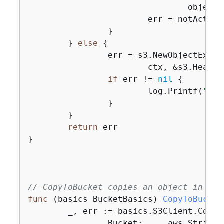
				objectKey, bucketName)

			err = notActive

		}

	} 
else
{
		err = s3.NewObjectExistsWaiter(basics.S3Client).Wait(

			ctx, &s3.HeadO
if
 err != 
nil
{
			log.Printf(
"Fai
		}

	}

return
 err

}

// CopyToBucket copies an object in a b
func
(basics BucketBasics)
CopyToBucket
	_, err := basics.S3Client.Copy
		Bucket:     aws.String(destinationBucket),
