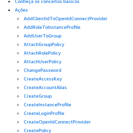
Conheça os conceitos básicos
Ações
AddClientIdToOpenIdConnectProvider
AddRoleToInstanceProfile
AddUserToGroup
AttachGroupPolicy
AttachRolePolicy
AttachUserPolicy
ChangePassword
CreateAccessKey
CreateAccountAlias
CreateGroup
CreateInstanceProfile
CreateLoginProfile
CreateOpenIdConnectProvider
CreatePolicy