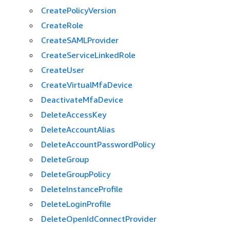
CreatePolicyVersion
CreateRole
CreateSAMLProvider
CreateServiceLinkedRole
CreateUser
CreateVirtualMfaDevice
DeactivateMfaDevice
DeleteAccessKey
DeleteAccountAlias
DeleteAccountPasswordPolicy
DeleteGroup
DeleteGroupPolicy
DeleteInstanceProfile
DeleteLoginProfile
DeleteOpenIdConnectProvider