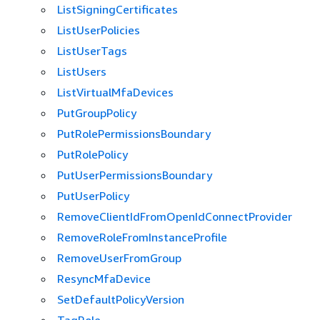
ListSigningCertificates
ListUserPolicies
ListUserTags
ListUsers
ListVirtualMfaDevices
PutGroupPolicy
PutRolePermissionsBoundary
PutRolePolicy
PutUserPermissionsBoundary
PutUserPolicy
RemoveClientIdFromOpenIdConnectProvider
RemoveRoleFromInstanceProfile
RemoveUserFromGroup
ResyncMfaDevice
SetDefaultPolicyVersion