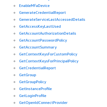
EnableMfaDevice
GenerateCredentialReport
GenerateServiceLastAccessedDetails
GetAccessKeyLastUsed
GetAccountAuthorizationDetails
GetAccountPasswordPolicy
GetAccountSummary
GetContextKeysForCustomPolicy
GetContextKeysForPrincipalPolicy
GetCredentialReport
GetGroup
GetGroupPolicy
GetInstanceProfile
GetLoginProfile
GetOpenIdConnectProvider