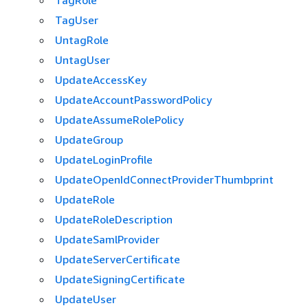
TagRole
TagUser
UntagRole
UntagUser
UpdateAccessKey
UpdateAccountPasswordPolicy
UpdateAssumeRolePolicy
UpdateGroup
UpdateLoginProfile
UpdateOpenIdConnectProviderThumbprint
UpdateRole
UpdateRoleDescription
UpdateSamlProvider
UpdateServerCertificate
UpdateSigningCertificate
UpdateUser