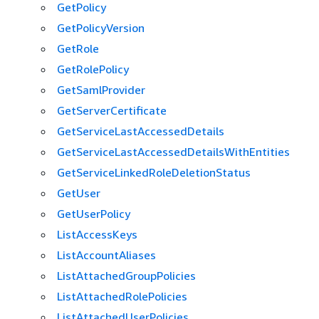
GetPolicy
GetPolicyVersion
GetRole
GetRolePolicy
GetSamlProvider
GetServerCertificate
GetServiceLastAccessedDetails
GetServiceLastAccessedDetailsWithEntities
GetServiceLinkedRoleDeletionStatus
GetUser
GetUserPolicy
ListAccessKeys
ListAccountAliases
ListAttachedGroupPolicies
ListAttachedRolePolicies
ListAttachedUserPolicies