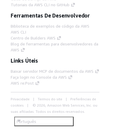
Tutoriais da AWS CLI no GitHub
Ferramentas De Desenvolvedor
Biblioteca de exemplos de código da AWS
AWS CLI
Centro de Builders AWS
Blog de ferramentas para desenvolvedores da
AWS
Links Úteis
Baixar servidor MCP de documentos da AWS
Faça login no Console da AWS
AWS re:Post
Privacidade
Termos do site
Preferências de
cookies
© 2026, Amazon Web Services, Inc. ou
suas afiliadas. Todos os direitos reservados.
Português