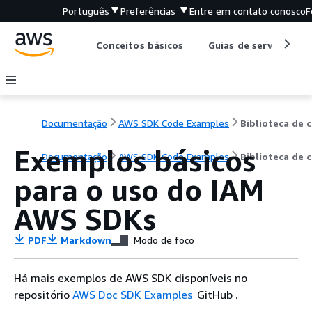
Português
Preferências
Entre em contato conosco
F
Conceitos básicos
Guias de serviço
Documentação
AWS SDK Code Examples
B
Exemplos básicos
Documentação
AWS SDK Code Examples
Biblioteca de 
para o uso do IAM
AWS SDKs
PDF
Markdown
Modo de foco
Há mais exemplos de AWS SDK disponíveis no
repositório
AWS Doc SDK Examples
GitHub .