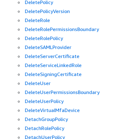
DeletePolicy
DeletePolicyVersion
DeleteRole
DeleteRolePermissionsBoundary
DeleteRolePolicy
DeleteSAMLProvider
DeleteServerCertificate
DeleteServiceLinkedRole
DeleteSigningCertificate
DeleteUser
DeleteUserPermissionsBoundary
DeleteUserPolicy
DeleteVirtualMfaDevice
DetachGroupPolicy
DetachRolePolicy
DetachUserPolicy