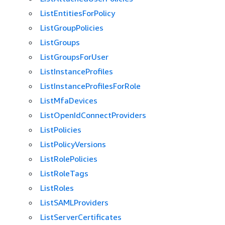
ListEntitiesForPolicy
ListGroupPolicies
ListGroups
ListGroupsForUser
ListInstanceProfiles
ListInstanceProfilesForRole
ListMfaDevices
ListOpenIdConnectProviders
ListPolicies
ListPolicyVersions
ListRolePolicies
ListRoleTags
ListRoles
ListSAMLProviders
ListServerCertificates