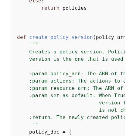
else
:

return
 policies

def
create_policy_version
(
policy_arn, a
"""

    Creates a policy version. Policies 
    version is the one that is used for
    :param policy_arn: The ARN of the po
    :param actions: The actions to allo
    :param resource_arn: The ARN of the
    :param set_as_default: When True, t
                           version for 
                           is not change
    :return: The newly created policy ve
    """
    policy_doc = 
{