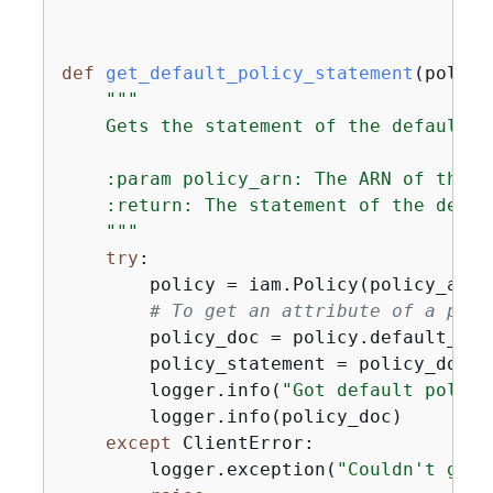
def
get_default_policy_statement
(
policy
"""

    Gets the statement of the default v
    :param policy_arn: The ARN of the p
    :return: The statement of the defau
    """
try
:

        policy = iam.Policy(policy_arn)

# To get an attribute of a poli
        policy_doc = policy.default_ver
        policy_statement = policy_doc.g
        logger.info(
"Got default policy
        logger.info(policy_doc)

except
 ClientError:

        logger.exception(
"Couldn't get 