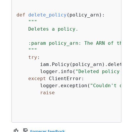
def
delete_policy
(
policy_arn
):
"""

    Deletes a policy.

    :param policy_arn: The ARN of the p
    """
try
:

        iam.Policy(policy_arn).delete()

        logger.info(
"Deleted policy %s.
except
 ClientError:

        logger.exception(
"Couldn't dele
raise
Fornecer feedback