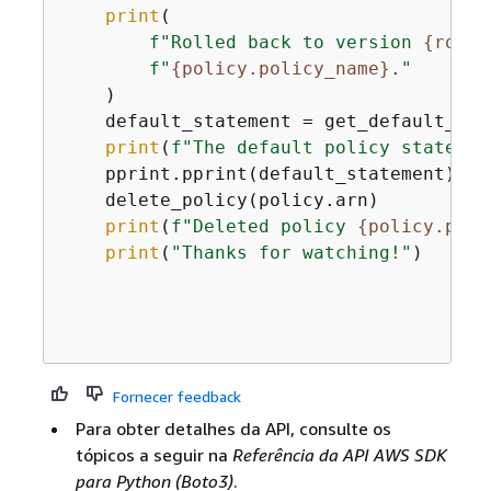
print
(

f"Rolled back to version 
{
rollb
f"
{
policy.policy_name}
."
    )

    default_statement = get_default_pol
print
(
f"The default policy statemen
    pprint.pprint(default_statement)

    delete_policy(policy.arn)

print
(
f"Deleted policy 
{
policy.poli
print
(
"Thanks for watching!"
)

Fornecer feedback
Para obter detalhes da API, consulte os
tópicos a seguir na
Referência da API AWS SDK
para Python (Boto3)
.