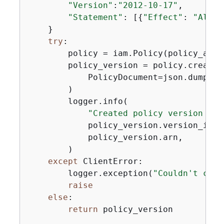
"Version"
:
"2012-10-17"
,

"Statement"
: [
{
"Effect"
: 
"Allow
    }

try
:

        policy = iam.Policy(policy_arn)

        policy_version = policy.create_v
            PolicyDocument=json.dumps(p
        )

        logger.info(

"Created policy version %s 
            policy_version.version_id,

            policy_version.arn,

        )

except
 ClientError:

        logger.exception(
"Couldn't crea
raise
else
:

return
 policy_version
