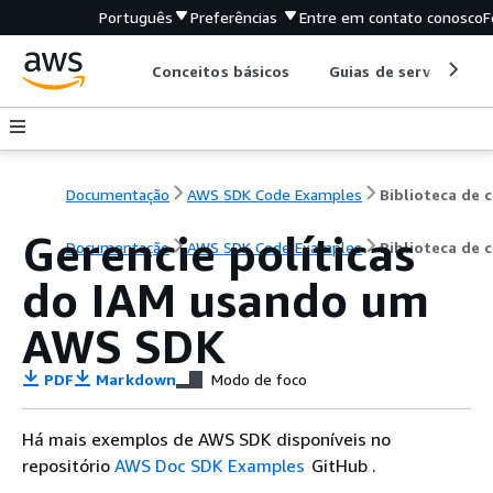
Português
Preferências
Entre em contato conosco
F
Conceitos básicos
Guias de serviço
Documentação
AWS SDK Code Examples
B
Gerencie políticas
Documentação
AWS SDK Code Examples
Biblioteca de 
do IAM usando um
AWS SDK
PDF
Markdown
Modo de foco
Há mais exemplos de AWS SDK disponíveis no
repositório
AWS Doc SDK Examples
GitHub .