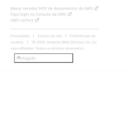
Baixar servidor MCP de documentos da AWS
Faça login no Console da AWS
AWS re:Post
Privacidade
Termos do site
Preferências de
cookies
© 2026, Amazon Web Services, Inc. ou
suas afiliadas. Todos os direitos reservados.
Português