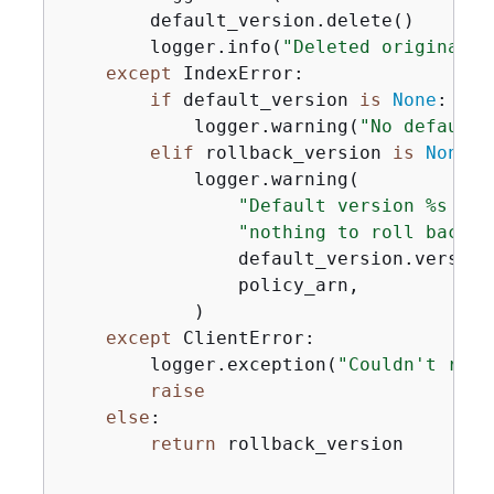
        default_version.delete()

        logger.info(
"Deleted original d
except
 IndexError:

if
 default_version 
is
None
:

            logger.warning(
"No default 
elif
 rollback_version 
is
None
:

            logger.warning(

"Default version %s fou
"nothing to roll back t
                default_version.version_
                policy_arn,

            )

except
 ClientError:

        logger.exception(
"Couldn't roll
raise
else
:

return
 rollback_version
