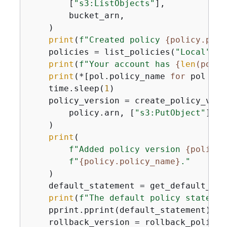
        [
"s3:ListObjects"
],

        bucket_arn,

    )

print
(
f"Created policy 
{
policy.poli
    policies = list_policies(
"Local"
)

print
(
f"Your account has 
{
len
(polic
print
(*[pol.policy_name 
for
 pol 
in
 
    time.sleep(
1
)

    policy_version = create_policy_versi
        policy.arn, [
"s3:PutObject"
], b
    )

print
(

f"Added policy version 
{
policy_
f"
{
policy.policy_name}
."
    )

    default_statement = get_default_pol
print
(
f"The default policy statemen
    pprint.pprint(default_statement)

    rollback_version = rollback_policy_