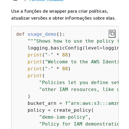
Use a funções de wrapper para criar políticas,
atualizar versões e obter informações sobre elas.
def
usage_demo
():
"""Shows how to use the policy func
    logging.basicConfig(level=logging.I
print
(
"-"
 * 
88
)

print
(
"Welcome to the AWS Identity 
print
(
"-"
 * 
88
)

print
(

"Policies let you define sets o
"other IAM resources, like user
    )

    bucket_arn = 
f"arn:aws:s3:::amzn-s3
    policy = create_policy(

"demo-iam-policy"
,

"Policy for IAM demonstration."