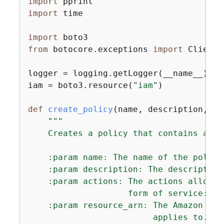
import
import
 time

import
from
 botocore.exceptions 
import
 ClientE
logger = logging.getLogger(__name__)

iam = boto3.resource(
"iam"
)

def
create_policy
(
name, description, ac
"""

    Creates a policy that contains a si
    :param name: The name of the policy 
    :param description: The description
    :param actions: The actions allowed
                    form of service:act
    :param resource_arn: The Amazon Res
                         applies to. Th