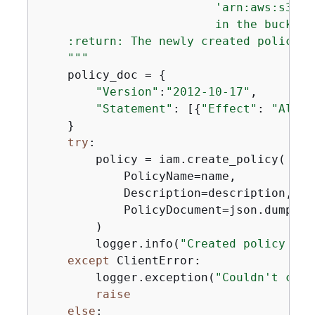
                         'arn:aws:s3:::
                         in the bucket 
    :return: The newly created policy.

    """
    policy_doc = 
{
"Version"
:
"2012-10-17"
,

"Statement"
: [
{
"Effect"
: 
"Allow
    }

try
:

        policy = iam.create_policy(

            PolicyName=name,

            Description=description,

            PolicyDocument=json.dumps(po
        )

        logger.info(
"Created policy %s.
except
 ClientError:

        logger.exception(
"Couldn't crea
raise
else
:
