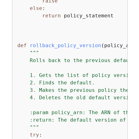
raise
else
:

return
 policy_statement

def
rollback_policy_version
(
policy_arn
)
"""

    Rolls back to the previous default 
    1. Gets the list of policy versions
    2. Finds the default.

    3. Makes the previous policy the def
    4. Deletes the old default version.

    :param policy_arn: The ARN of the p
    :return: The default version of the
    """
try
:
