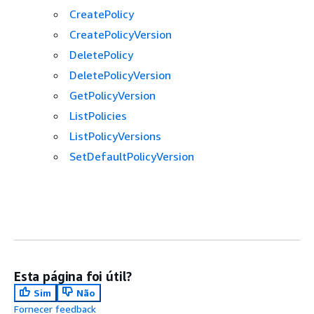
CreatePolicy
CreatePolicyVersion
DeletePolicy
DeletePolicyVersion
GetPolicyVersion
ListPolicies
ListPolicyVersions
SetDefaultPolicyVersion
Esta página foi útil?
Sim
Não
Fornecer feedback