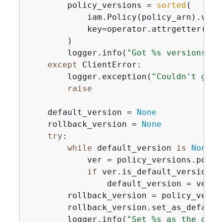
        policy_versions = 
sorted
(

            iam.Policy(policy_arn).vers
            key=operator.attrgetter(
"cr
        )

        logger.info(
"Got %s versions fo
except
 ClientError:

        logger.exception(
"Couldn't get 
raise
    default_version = 
None
    rollback_version = 
None
try
:

while
 default_version 
is
None
:

            ver = policy_versions.pop()

if
 ver.is_default_version:

                default_version = ver

        rollback_version = policy_versio
        rollback_version.set_as_default(
        logger.info(
"Set %s as the defa