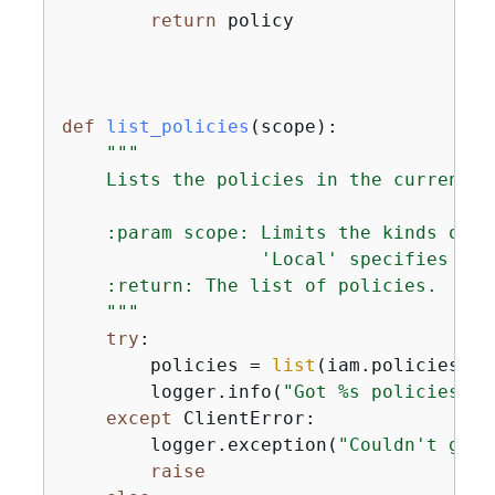
return
 policy

def
list_policies
(
scope
):
"""

    Lists the policies in the current ac
    :param scope: Limits the kinds of p
                  'Local' specifies tha
    :return: The list of policies.

    """
try
:

        policies = 
list
(iam.policies.
fi
        logger.info(
"Got %s policies in
except
 ClientError:

        logger.exception(
"Couldn't get 
raise