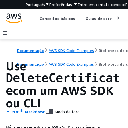
Português
Preferências
Entre em contato conosco
F
Conceitos básicos
Guias de serviço
Documentação
AWS SDK Code Examples
B
Use
Documentação
AWS SDK Code Examples
Biblioteca de 
DeleteCertificat
com um AWS SDK
e
ou CLI
PDF
Markdown
Modo de foco
Há mais exemplos de AWS SDK disponíveis no