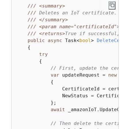
///
<summary>
///
 Deletes an IoT certificate.
///
</summary>
///
<param name="certificateId">
The
///
<returns>
True if successful, fa
public
async
 Task<
bool
> 
DeleteCerti
{
try
{
// First, update the certif
var
 updateRequest = 
new
 Upd
{
                CertificateId = certific
                NewStatus = Certificate
            };

await
 _amazonIoT.UpdateCert
// Then delete the certific