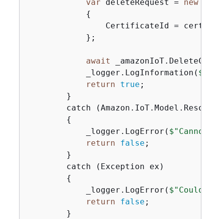
var
 deleteRequest = 
new
 Del
{
                CertificateId = certific
            };

await
 _amazonIoT.DeleteCert
            _logger.LogInformation(
$"De
return
true
;

        }

        catch (Amazon.IoT.Model.Resourc
{
            _logger.LogError(
$"Cannot d
return
false
;

        }

        catch (Exception ex)

{
            _logger.LogError(
$"Couldn't
return
false
;

        }
