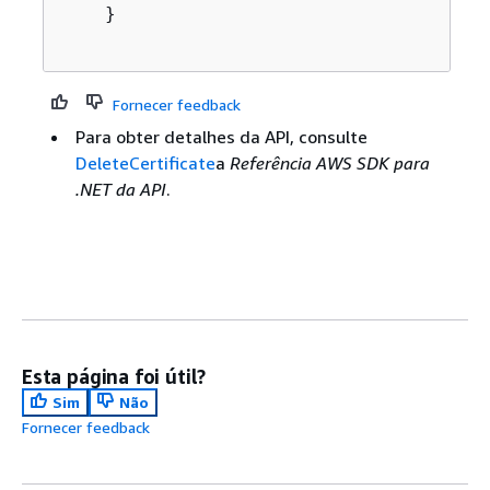
    }

Fornecer feedback
Para obter detalhes da API, consulte
DeleteCertificate
a
Referência AWS SDK para
.NET da API
.
Esta página foi útil?
Sim
Não
Fornecer feedback