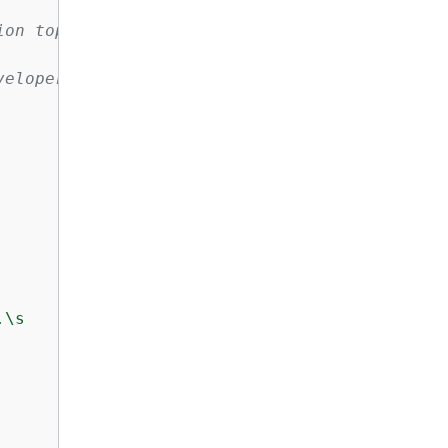
on topic:

eloper-guide/get-started.html

\s
