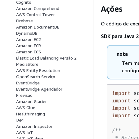
Cognito
Ações
Amazon Comprehend
AWS Control Tower
Firehose
O código de exe
Amazon DocumentDB
DynamoDB
SDK para Java 2
Amazon EC2
Amazon ECR
Amazon ECS
nota
Elastic Load Balancing versão 2
Tem ma
MediaStore
configu
AWS Entity Resolution
OpenSearch Serviço
EventBridge
EventBridge Agendador
import
Previsão
import
Amazon Glacier
AWS Glue
import
HealthImaging
import
 s
IAM
Amazon Inspector
/**

AWS IoT
 * Befor
AWS IoT data