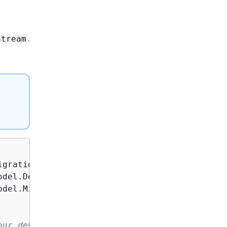
.
Stream
del.MigrationHubException;

ur development
