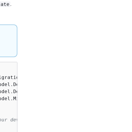
.
tate
del.MigrationHubException;

ur development
