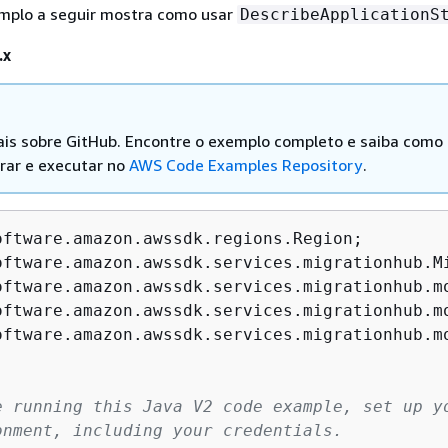
mplo a seguir mostra como usar
DescribeApplicationS
.x
is sobre GitHub. Encontre o exemplo completo e saiba como
rar e executar no
AWS Code Examples Repository
.
oftware.amazon.awssdk.services.migrationhub.mo
e running this Java V2 code example, set up yo
onment, including your credentials.
