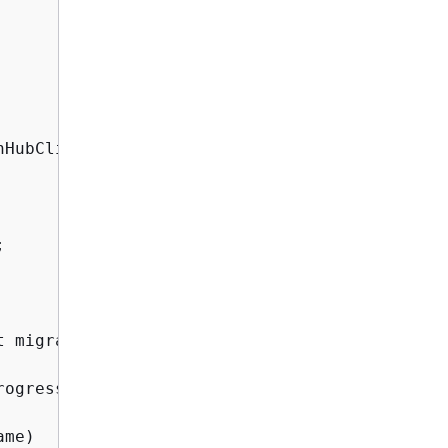
HubClient.builder()



t migrationClient, String streamName)
{
rogressUpdateStreamRequest = DeleteProgressUpd
me)
