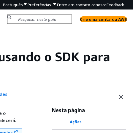
Português
Preferências
Entre em contato conosco
Feedback
Crie uma conta da AWS
usando o SDK para
les
Nesta página
e o
alecerá.
Ações
mples