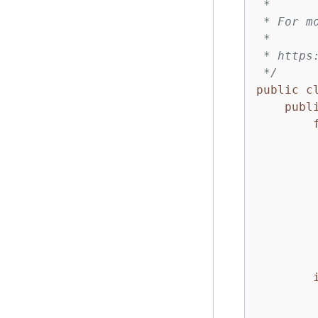
 *

 * For m
 *

 * https
 */
public
c
publ
         
        
         
        
        
        
        