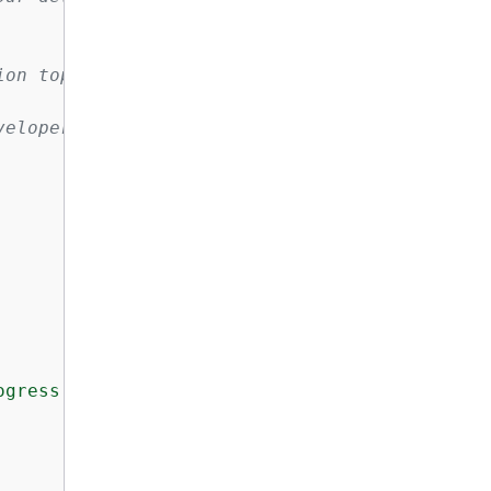
on topic:

eloper-guide/get-started.html

gress stream to delete.\s
