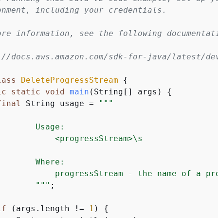
onment, including your credentials.

ore information, see the following documentati
://docs.aws.amazon.com/sdk-for-java/latest/dev
lass
DeleteProgressStream
{
ic
static
void
main
(String[] args)
{
final
 String usage = 
""
"

       Usage:

            <progressStream>\s

       Where:

            progressStream - the name of a pro
        "
""
;

if
 (args.length != 
1
) 
{