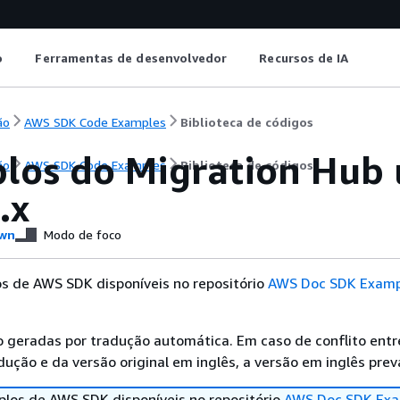
o
Ferramentas de desenvolvedor
Recursos de IA
ão
AWS SDK Code Examples
Biblioteca de códigos
los do Migration Hub 
ão
AWS SDK Code Examples
Biblioteca de códigos
.x
wn
Modo de foco
s de AWS SDK disponíveis no repositório
AWS Doc SDK Examp
 geradas por tradução automática. Em caso de conflito entr
ução e da versão original em inglês, a versão em inglês prev
los de AWS SDK disponíveis no repositório
AWS Doc SDK Exa