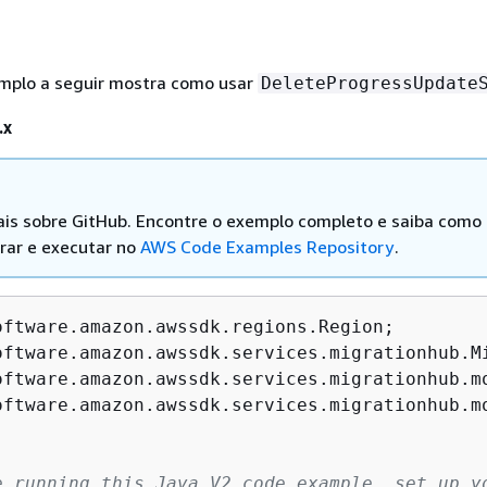
mplo a seguir mostra como usar
DeleteProgressUpdate
.x
is sobre GitHub. Encontre o exemplo completo e saiba como
rar e executar no
AWS Code Examples Repository
.
oftware.amazon.awssdk.services.migrationhub.mo
e running this Java V2 code example, set up yo