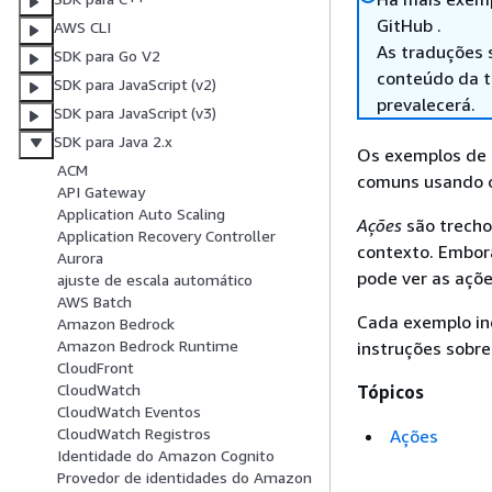
GitHub .
AWS CLI
As traduções 
SDK para Go V2
conteúdo da tr
SDK para JavaScript (v2)
prevalecerá.
SDK para JavaScript (v3)
SDK para Java 2.x
Os exemplos de 
ACM
comuns usando o
API Gateway
Application Auto Scaling
Ações
são trecho
Application Recovery Controller
contexto. Embor
Aurora
pode ver as açõe
ajuste de escala automático
AWS Batch
Cada exemplo in
Amazon Bedrock
Amazon Bedrock Runtime
instruções sobre
CloudFront
CloudWatch
Tópicos
CloudWatch Eventos
CloudWatch Registros
Ações
Identidade do Amazon Cognito
Provedor de identidades do Amazon