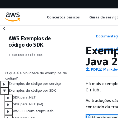
Conceitos básicos
Guias de serviç
Documentaç
AWS Exemplos de
código do SDK
Exemp
Documentaç
Biblioteca de códigos
Java 2
PDF
Markdo
O que é a biblioteca de exemplos de
código?
Há mais exemplo
Exemplos de código por serviço
GitHub .
Exemplos de código por SDK
SDK para .NET
As traduções são
SDK para .NET (v4)
conteúdo da trad
AWS CLI com script Bash
Há mais exemp
SDK para C++