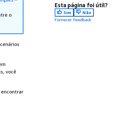
Esta página foi útil?
Sim
Não
tre o
Fornecer feedback
cenários
 em
s, você
 encontrar