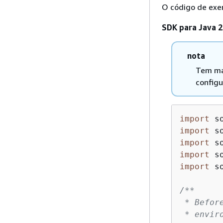
O código de exe
SDK para Java 2
nota
Tem ma
configu
import
import
import
import
import
 s
/**

 * Befor
 * envir