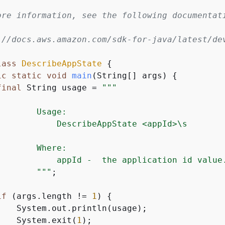
ore information, see the following documentati
://docs.aws.amazon.com/sdk-for-java/latest/dev
lass
DescribeAppState
{
ic
static
void
main
(String[] args)
{
final
 String usage = 
""
"

       Usage:

            DescribeAppState <appId>\s

       Where:

            appId -  the application id value.
        "
""
;

if
 (args.length != 
1
) 
{
    System.out.println(usage);

    System.exit(
1
);
