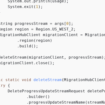
    System.out.println(usage);

    System.exit(
1
);



String progressStream = args[
0
];

Region region = Region.US_WEST_2;

MigrationHubClient migrationClient = Migration
       .region(region)

       .build();

deleteStream(migrationClient, progressStream);
migrationClient.close();

ic
static
void
deleteStream
(MigrationHubClien
try
{
    DeleteProgressUpdateStreamRequest deleteP
           .builder()

            .progressUpdateStreamName(streamNa