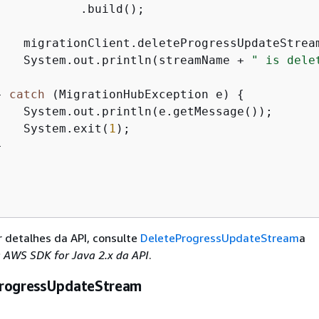
           .build();

    migrationClient.deleteProgressUpdateStream
    System.out.println(streamName + 
" is dele
} 
catch
 (MigrationHubException e) 
{
    System.out.println(e.getMessage());

    System.exit(
1
);



r detalhes da API, consulte
DeleteProgressUpdateStream
a
a AWS SDK for Java 2.x da API
.
rogressUpdateStream