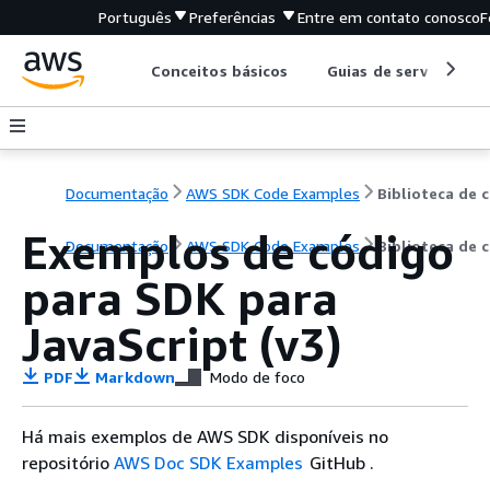
Português
Preferências
Entre em contato conosco
F
Conceitos básicos
Guias de serviço
Documentação
AWS SDK Code Examples
B
Exemplos de código
Documentação
AWS SDK Code Examples
Biblioteca de 
para SDK para
JavaScript (v3)
PDF
Markdown
Modo de foco
Há mais exemplos de AWS SDK disponíveis no
repositório
AWS Doc SDK Examples
GitHub .