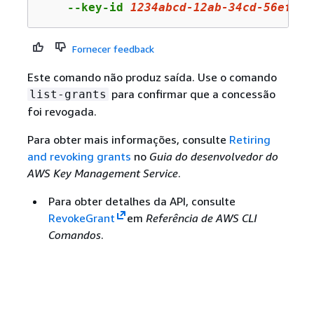
    --key-id 
1234abcd
-
12
ab-
34
cd-
56
ef-
12
Fornecer feedback
Este comando não produz saída. Use o comando
para confirmar que a concessão
list-grants
foi revogada.
Para obter mais informações, consulte
Retiring
and revoking grants
no
Guia do desenvolvedor do
AWS Key Management Service
.
Para obter detalhes da API, consulte
RevokeGrant
em
Referência de AWS CLI
Comandos
.