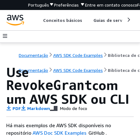
Português
Preferências
Entre em contato conosco
F
Conceitos básicos
Guias de serviço
Documentação
AWS SDK Code Examples
B
Use
Documentação
AWS SDK Code Examples
Biblioteca de 
com
RevokeGrant
um AWS SDK ou CLI
PDF
Markdown
Modo de foco
Há mais exemplos de AWS SDK disponíveis no
repositório
AWS Doc SDK Examples
GitHub .