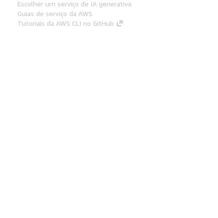
Escolher um serviço de IA generativa
Guias de serviço da AWS
Tutoriais da AWS CLI no GitHub
Ferramentas De Desenvolvedor
Biblioteca de exemplos de código da AWS
AWS CLI
Centro de Builders AWS
Blog de ferramentas para desenvolvedores da
AWS
Links Úteis
Baixar servidor MCP de documentos da AWS
Faça login no Console da AWS
AWS re:Post
Privacidade
Termos do site
Preferências de
cookies
© 2026, Amazon Web Services, Inc. ou
suas afiliadas. Todos os direitos reservados.
Português