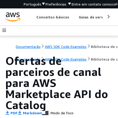
Português
Preferências
Entre em contato conosco
F
Conceitos básicos
Guias de serviço
Documentação
AWS SDK Code Examples
B
Ofertas de
Documentação
AWS SDK Code Examples
Biblioteca de 
parceiros de canal
para AWS
Marketplace API do
Catalog
PDF
Markdown
Modo de foco