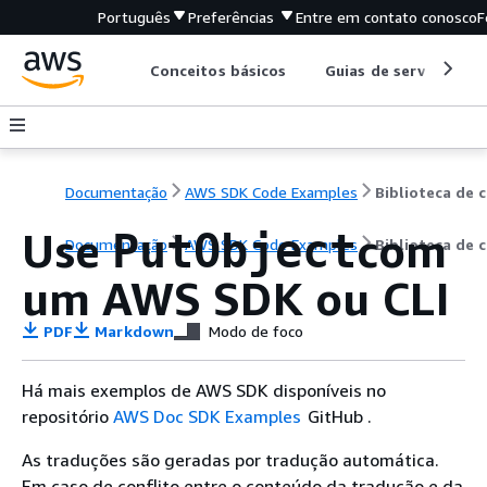
Português
Preferências
Entre em contato conosco
F
Conceitos básicos
Guias de serviço
Documentação
AWS SDK Code Examples
B
Use
com
PutObject
Documentação
AWS SDK Code Examples
Biblioteca de 
um AWS SDK ou CLI
PDF
Markdown
Modo de foco
Há mais exemplos de AWS SDK disponíveis no
repositório
AWS Doc SDK Examples
GitHub .
As traduções são geradas por tradução automática.
Em caso de conflito entre o conteúdo da tradução e da