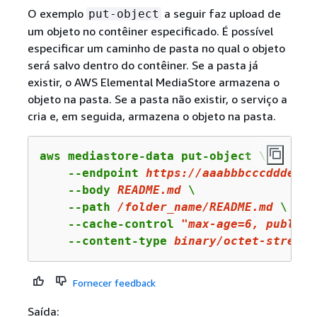
O exemplo
a seguir faz upload de
put-object
um objeto no contêiner especificado. É possível
especificar um caminho de pasta no qual o objeto
será salvo dentro do contêiner. Se a pasta já
existir, o AWS Elemental MediaStore armazena o
objeto na pasta. Se a pasta não existir, o serviço a
cria e, em seguida, armazena o objeto na pasta.
aws mediastore-data put-object \

    --endpoint 
https
://aaabbbcccdddee.
d
    --body 
README.
md
 \

    --path 
/folder_name/README.
md
 \

    --cache-control 
"max-age=6, public"
    --content-type 
binary
/octet-stream
Fornecer feedback
Saída: