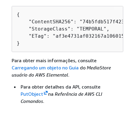
{
    "ContentSHA256": "74b5fdb517f423ed7
    "StorageClass": "TEMPORAL",

    "ETag": "af3e4731af032167a106015d1f
}
Para obter mais informações, consulte
Carregando um objeto no Guia
do
MediaStore
usuário do AWS Elemental
.
Para obter detalhes da API, consulte
PutObject
na
Referência de AWS CLI
Comandos
.