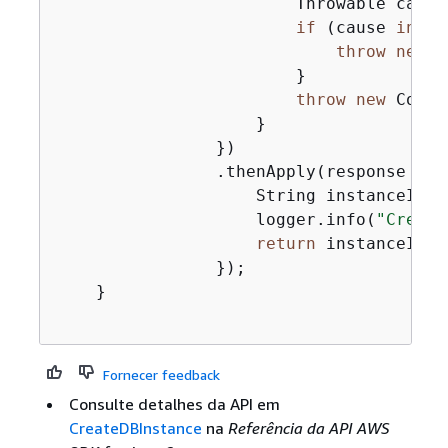
                        Throwable cause
if
 (cause 
insta
throw
new
 C
                        }

throw
new
 Compl
                    }

                })

                .thenApply(response -> 
                    String instanceId =
                    logger.info(
"Create
return
 instanceId;

                });

    }

Fornecer feedback
Consulte detalhes da API em
CreateDBInstance
na
Referência da API AWS