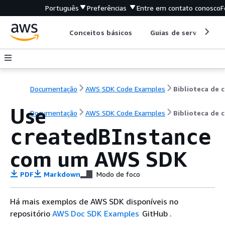
Português
Preferências
Entre em contato conosco
F
Conceitos básicos
Guias de serviço
Documentação
AWS SDK Code Examples
B
Use
Documentação
AWS SDK Code Examples
Biblioteca de 
createdBInstance
com um AWS SDK
PDF
Markdown
Modo de foco
Há mais exemplos de AWS SDK disponíveis no
repositório
AWS Doc SDK Examples
GitHub .