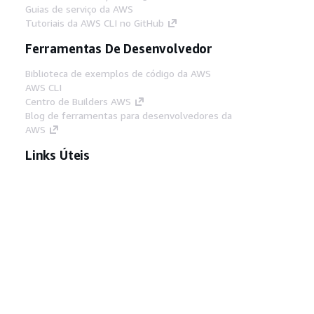
Guias de serviço da AWS
Tutoriais da AWS CLI no GitHub
Ferramentas De Desenvolvedor
Biblioteca de exemplos de código da AWS
AWS CLI
Centro de Builders AWS
Blog de ferramentas para desenvolvedores da
AWS
Links Úteis
Baixar servidor MCP de documentos da AWS
Faça login no Console da AWS
AWS re:Post
Privacidade
Termos do site
Preferências de
cookies
© 2026, Amazon Web Services, Inc. ou
suas afiliadas. Todos os direitos reservados.
Português