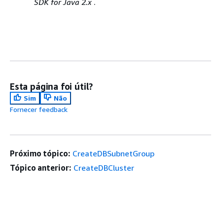
SDK for Java 2.x
.
Esta página foi útil?
Sim
Não
Fornecer feedback
Próximo tópico:
CreateDBSubnetGroup
Tópico anterior:
CreateDBCluster