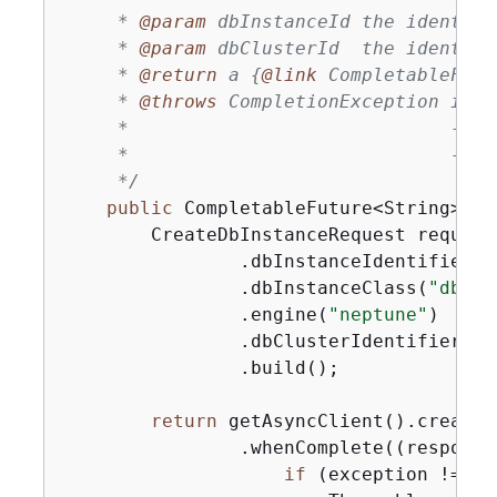
     * 
@param
 dbInstanceId the identifi
     * 
@param
 dbClusterId  the identifi
     * 
@return
 a 
{
@link
 CompletableFutu
     * 
@throws
 CompletionException if t
     *                             - 
{
@
     *                             - a 
     */
public
 CompletableFuture<String> 
cr
        CreateDbInstanceRequest request
                .dbInstanceIdentifier(d
                .dbInstanceClass(
"db.r5
                .engine(
"neptune"
)

                .dbClusterIdentifier(dbC
                .build();

return
 getAsyncClient().createD
                .whenComplete((response
if
 (exception != 
nu