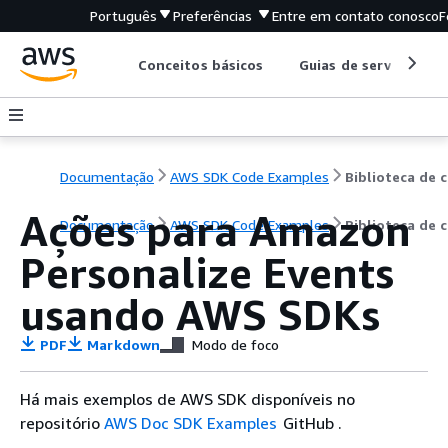
Português
Preferências
Entre em contato conosco
F
Conceitos básicos
Guias de serviço
Documentação
AWS SDK Code Examples
B
Ações para Amazon
Documentação
AWS SDK Code Examples
Biblioteca de 
Personalize Events
usando AWS SDKs
PDF
Markdown
Modo de foco
Há mais exemplos de AWS SDK disponíveis no
repositório
AWS Doc SDK Examples
GitHub .