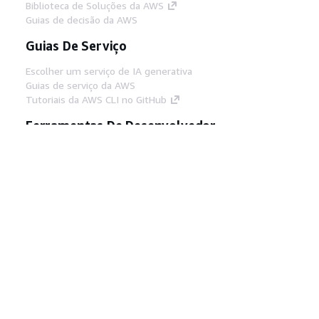
Biblioteca de Soluções da AWS
Guias de decisão da AWS
Guias De Serviço
Escolher um serviço de IA generativa
Guias de serviço da AWS
Tutoriais da AWS CLI no GitHub
Ferramentas De Desenvolvedor
Biblioteca de exemplos de código da AWS
AWS CLI
Centro de Builders AWS
Blog de ferramentas para desenvolvedores da
AWS
Links Úteis
Baixar servidor MCP de documentos da AWS
Faça login no Console da AWS
AWS re:Post