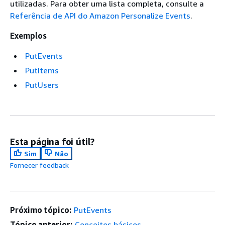
utilizadas. Para obter uma lista completa, consulte a
Referência de API do Amazon Personalize Events
.
Exemplos
PutEvents
PutItems
PutUsers
Esta página foi útil?
Sim
Não
Fornecer feedback
Próximo tópico:
PutEvents
Tópico anterior:
Conceitos básicos