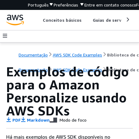
Português
Preferências
Entre em contato conosco
F
Conceitos básicos
Guias de serviço
Documentação
AWS SDK Code Examples
B
Exemplos de código
Documentação
AWS SDK Code Examples
Biblioteca de 
para o Amazon
Personalize usando
AWS SDKs
PDF
Markdown
Modo de foco
Há mais exemplos de AWS SDK disponíveis no