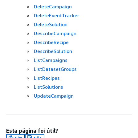
DeleteCampaign
DeleteEventTracker
DeleteSolution
DescribeCampaign
DescribeRecipe
DescribeSolution
ListCampaigns
ListDatasetGroups
ListRecipes
ListSolutions
UpdateCampaign
Esta página foi útil?
Sim
Não