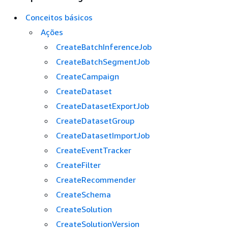
Conceitos básicos
Ações
CreateBatchInferenceJob
CreateBatchSegmentJob
CreateCampaign
CreateDataset
CreateDatasetExportJob
CreateDatasetGroup
CreateDatasetImportJob
CreateEventTracker
CreateFilter
CreateRecommender
CreateSchema
CreateSolution
CreateSolutionVersion