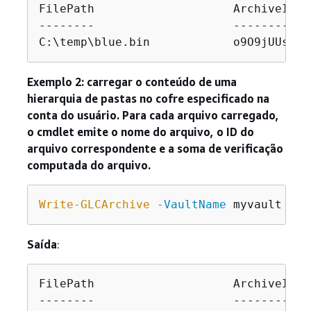
FilePath                    ArchiveId  
--------                    ---------  
C:\temp\blue.bin            o9O9jUUs...
Exemplo 2: carregar o conteúdo de uma
hierarquia de pastas no cofre especificado na
conta do usuário. Para cada arquivo carregado,
o cmdlet emite o nome do arquivo, o ID do
arquivo correspondente e a soma de verificação
computada do arquivo.
Write-GLCArchive
-VaultName
 myvault 
-Fo
Saída
:
FilePath                    ArchiveId  
--------                    ---------  