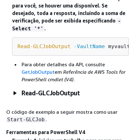
para você, se houver uma disponível. Se
desejado, toda a resposta, incluindo a soma de
verificação, pode ser exibida especificando
-
.
Select '*'
Read-GLCJobOutput
-VaultName
 myvault 
-J
Para obter detalhes da API, consulte
GetJobOutput
em
Referência de AWS Tools for
PowerShell cmdlet (V4)
.
Read-GLCJobOutput
O código de exemplo a seguir mostra como usar
.
Start-GLCJob
Ferramentas para PowerShell V4