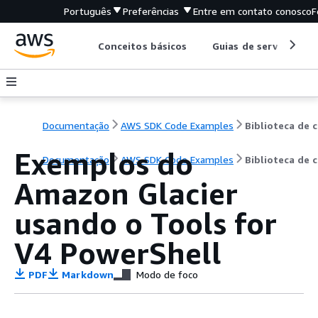
Português
Preferências
Entre em contato conosco
F
Conceitos básicos
Guias de serviço
Documentação
AWS SDK Code Examples
B
Exemplos do
Documentação
AWS SDK Code Examples
Biblioteca de 
Amazon Glacier
usando o Tools for
V4 PowerShell
PDF
Markdown
Modo de foco