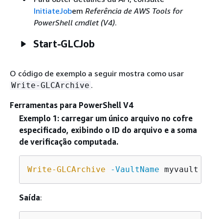
InitiateJob
em
Referência de AWS Tools for
PowerShell cmdlet (V4)
.
Start-GLCJob
O código de exemplo a seguir mostra como usar
.
Write-GLCArchive
Ferramentas para PowerShell V4
Exemplo 1: carregar um único arquivo no cofre
especificado, exibindo o ID do arquivo e a soma
de verificação computada.
Write-GLCArchive
-VaultName
 myvault 
-Fi
Saída
: