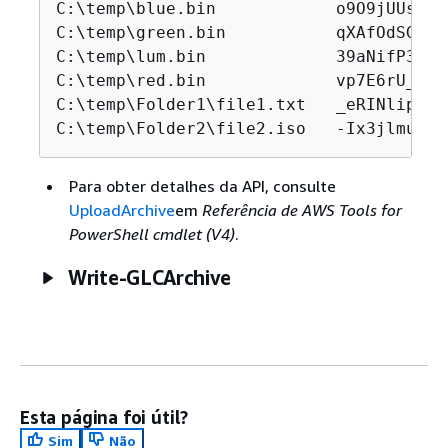
C:\temp\blue.bin            o9O9jUUs...
C:\temp\green.bin           qXAfOdSG...
C:\temp\lum.bin             39aNifP3...
C:\temp\red.bin             vp7E6rU_...
C:\temp\Folder1\file1.txt   _eRINlip...
C:\temp\Folder2\file2.iso   -Ix3jlmu...
Para obter detalhes da API, consulte
UploadArchive
em
Referência de AWS Tools for
PowerShell cmdlet (V4)
.
Write-GLCArchive
Esta página foi útil?
Sim
Não