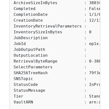
ArchiveSizeInBytes           : 38034480

Completed                    : False

CompletionDate               : 1/1/0001
CreationDate                 : 12/13/20
InventoryRetrievalParameters :

InventorySizeInBytes         : 0

JobDescription               :

JobId                        : op1x...JS
JobOutputPath                :

OutputLocation               :

RetrievalByteRange           : 0-3803447
SelectParameters             :

SHA256TreeHash               : 79f3ea75
SNSTopic                     :

StatusCode                   : InProgres
StatusMessage                :

Tier                         : Standard

VaultARN                     : arn:aws: