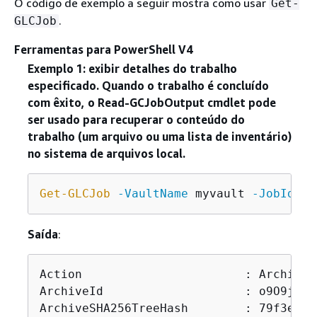
O código de exemplo a seguir mostra como usar
Get-
.
GLCJob
Ferramentas para PowerShell V4
Exemplo 1: exibir detalhes do trabalho
especificado. Quando o trabalho é concluído
com êxito, o Read-GCJobOutput cmdlet pode
ser usado para recuperar o conteúdo do
trabalho (um arquivo ou uma lista de inventário)
no sistema de arquivos local.
Get-GLCJob
-VaultName
 myvault 
-JobId
"o
Saída
:
Action                       : ArchiveRe
ArchiveId                    : o9O9j...X
ArchiveSHA256TreeHash        : 79f3ea75