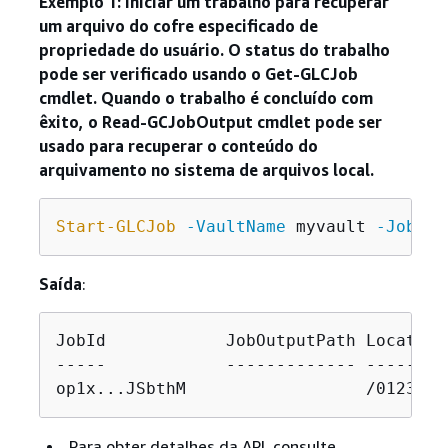
Exemplo 1: iniciar um trabalho para recuperar
um arquivo do cofre especificado de
propriedade do usuário. O status do trabalho
pode ser verificado usando o Get-GLCJob
cmdlet. Quando o trabalho é concluído com
êxito, o Read-GCJobOutput cmdlet pode ser
usado para recuperar o conteúdo do
arquivamento no sistema de arquivos local.
Start-GLCJob
-VaultName
 myvault 
-JobTyp
Saída
:
JobId            JobOutputPath Location

-----            ------------- --------

op1x...JSbthM                  /0123456
Para obter detalhes da API, consulte