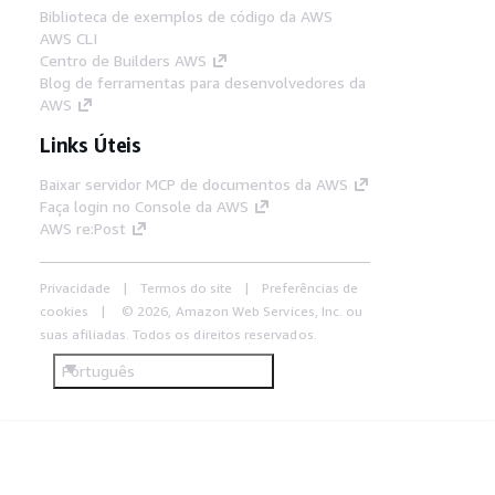
Biblioteca de exemplos de código da AWS
AWS CLI
Centro de Builders AWS
Blog de ferramentas para desenvolvedores da
AWS
Links Úteis
Baixar servidor MCP de documentos da AWS
Faça login no Console da AWS
AWS re:Post
Privacidade
Termos do site
Preferências de
cookies
© 2026, Amazon Web Services, Inc. ou
suas afiliadas. Todos os direitos reservados.
Português