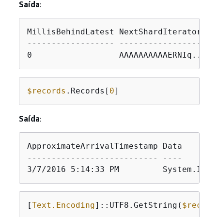
Saída
:
MillisBehindLatest NextShardIterator   
------------------ -----------------   
0                  AAAAAAAAAAERNIq...uD
$records
.Records[
0
Saída
:
ApproximateArrivalTimestamp Data       
--------------------------- ----       
3/7/2016 5:14:33 PM         System.IO.M
[
Text.Encoding
]::UTF8.GetString(
$record