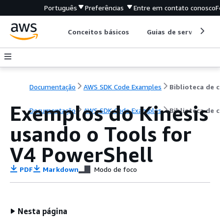
Português
Preferências
Entre em contato conosco
F
Conceitos básicos
Guias de serviço
Documentação
AWS SDK Code Examples
B
Exemplos do Kinesis
Documentação
AWS SDK Code Examples
Biblioteca de 
usando o Tools for
V4 PowerShell
PDF
Markdown
Modo de foco
Nesta página