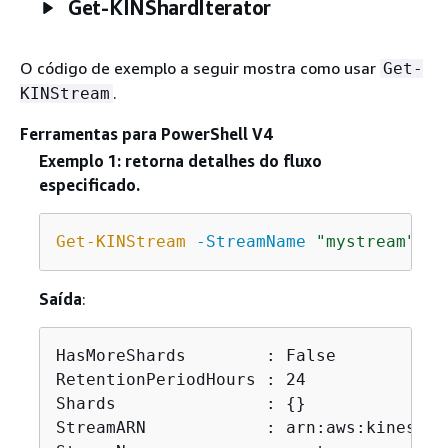
Get-KINShardIterator
O código de exemplo a seguir mostra como usar
Get-
.
KINStream
Ferramentas para PowerShell V4
Exemplo 1: retorna detalhes do fluxo
especificado.
Get-KINStream
-StreamName
"mystream"
Saída
:
HasMoreShards        : False

RetentionPeriodHours : 24

Shards               : 
{
}

StreamARN            : arn:aws:kinesis: