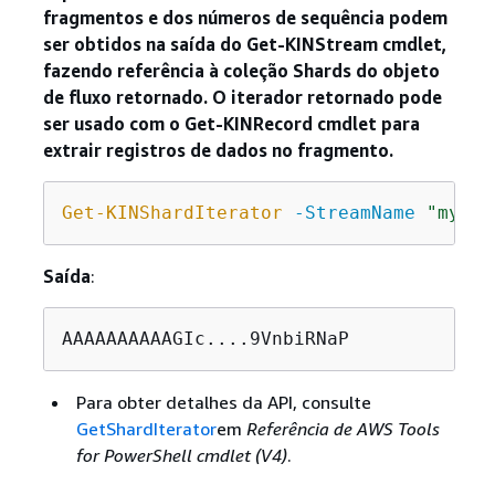
fragmentos e dos números de sequência podem
ser obtidos na saída do Get-KINStream cmdlet,
fazendo referência à coleção Shards do objeto
de fluxo retornado. O iterador retornado pode
ser usado com o Get-KINRecord cmdlet para
extrair registros de dados no fragmento.
Get-KINShardIterator
-StreamName
"mystr
Saída
:
AAAAAAAAAAGIc....9VnbiRNaP
Para obter detalhes da API, consulte
GetShardIterator
em
Referência de AWS Tools
for PowerShell cmdlet (V4)
.