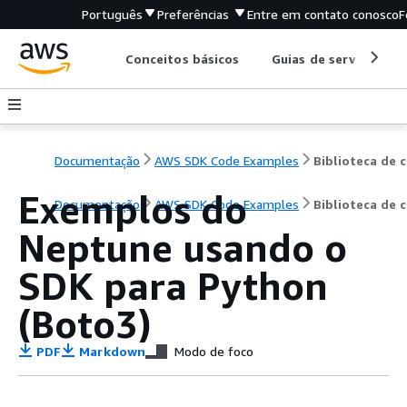
Português
Preferências
Entre em contato conosco
F
Conceitos básicos
Guias de serviço
Documentação
AWS SDK Code Examples
B
Exemplos do
Documentação
AWS SDK Code Examples
Biblioteca de 
Neptune usando o
SDK para Python
(Boto3)
PDF
Markdown
Modo de foco