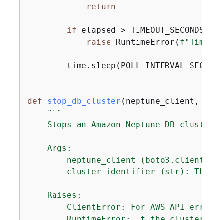
return
if
 elapsed > TIMEOUT_SECONDS:

raise
 RuntimeError(
f"Timeou
        time.sleep(POLL_INTERVAL_SECONDS
def
stop_db_cluster
(
neptune_client, clu
"""

    Stops an Amazon Neptune DB cluster 
    Args:

        neptune_client (boto3.client): 
        cluster_identifier (str): The D
    Raises:

        ClientError: For AWS API errors
        RuntimeError: If the cluster do