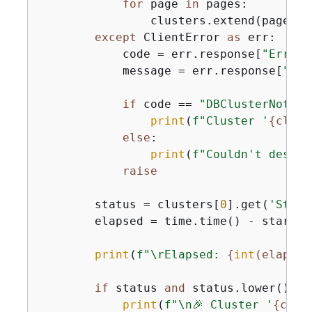
for
 page 
in
 pages:

                clusters.extend(page.ge
except
 ClientError 
as
 err:

            code = err.response[
"Error"
            message = err.response[
"Err
if
 code == 
"DBClusterNotFou
print
(
f"Cluster '
{
clust
else
:

print
(
f"Couldn't descri
raise
        status = clusters[
0
].get(
'Statu
        elapsed = time.time() - start_ti
print
(
f"\rElapsed: 
{
int
(elapsed
if
 status 
and
 status.lower() ==
print
(
f"\n🎉 Cluster '
{
clus