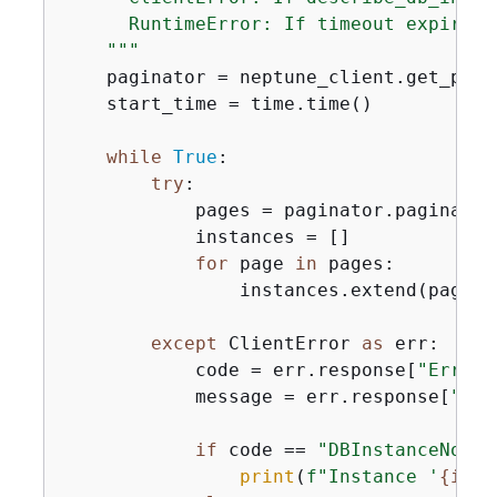
      RuntimeError: If timeout expires 
    """
    paginator = neptune_client.get_pagi
    start_time = time.time()

while
True
:

try
:

            pages = paginator.paginate(
            instances = []

for
 page 
in
 pages:

                instances.extend(page.g
except
 ClientError 
as
 err:

            code = err.response[
"Error"
            message = err.response[
"Err
if
 code == 
"DBInstanceNotFo
print
(
f"Instance '
{
inst