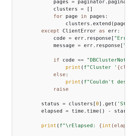
            pages = paginator.paginate(
            clusters = []

for
 page 
in
 pages:

                clusters.extend(page.ge
except
 ClientError 
as
 err:

            code = err.response[
"Error"
            message = err.response[
"Err
if
 code == 
"DBClusterNotFou
print
(
f"Cluster '
{
clust
else
:

print
(
f"Couldn't descri
raise
        status = clusters[
0
].get(
'Statu
        elapsed = time.time() - start_ti
print
(
f"\rElapsed: 
{
int
(elapsed