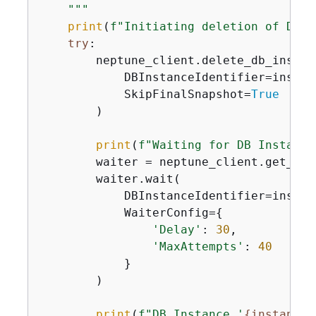
    """
print
(
f"Initiating deletion of DB I
try
:

        neptune_client.delete_db_instanc
            DBInstanceIdentifier=instanc
            SkipFinalSnapshot=
True
        )

print
(
f"Waiting for DB Instance
        waiter = neptune_client.get_wai
        waiter.wait(

            DBInstanceIdentifier=instanc
            WaiterConfig=
{
'Delay'
: 
30
,

'MaxAttempts'
: 
40
            }

        )

print
(
f"DB Instance '
{
instance_