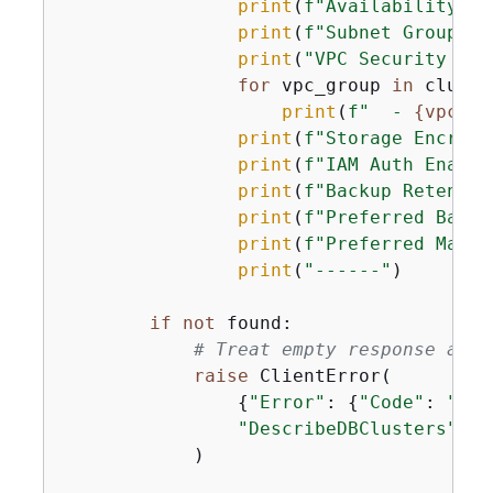
print
(
f"Availability Zo
print
(
f"Subnet Group: 
{
print
(
"VPC Security Gro
for
 vpc_group 
in
 cluste
print
(
f"  - 
{
vpc_gr
print
(
f"Storage Encrypt
print
(
f"IAM Auth Enable
print
(
f"Backup Retentio
print
(
f"Preferred Backu
print
(
f"Preferred Maint
print
(
"------"
)

if
not
 found:

# Treat empty response as c
raise
 ClientError(

{
"Error"
: 
{
"Code"
: 
"DBC
"DescribeDBClusters"
            )
