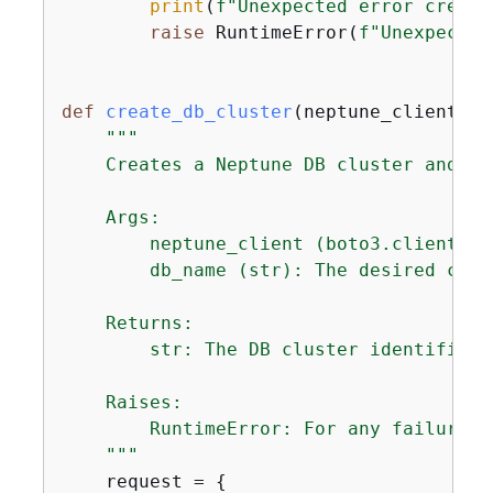
print
(
f"Unexpected error creati
raise
 RuntimeError(
f"Unexpected
def
create_db_cluster
(
neptune_client, d
"""

    Creates a Neptune DB cluster and re
    Args:

        neptune_client (boto3.client): 
        db_name (str): The desired clus
    Returns:

        str: The DB cluster identifier.

    Raises:

        RuntimeError: For any failure o
    """
    request = 
{