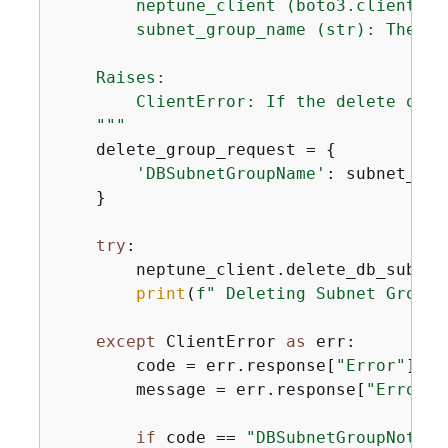
        neptune_client (boto3.client): 
        subnet_group_name (str): The na
    Raises:

        ClientError: If the delete oper
    """
    delete_group_request = 
{
'DBSubnetGroupName'
: subnet_gro
    }

try
:

        neptune_client.delete_db_subnet
print
(
f"️ Deleting Subnet Group:
except
 ClientError 
as
 err:

        code = err.response[
"Error"
][
"C
        message = err.response[
"Error"
]
if
 code == 
"DBSubnetGroupNotFou