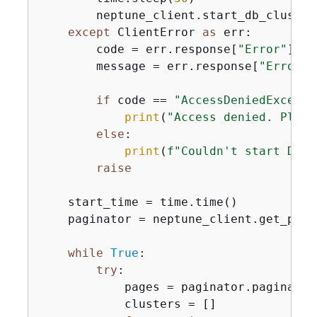
        neptune_client.start_db_cluster
except
 ClientError 
as
 err:

        code = err.response[
"Error"
][
"C
        message = err.response[
"Error"
]
if
 code == 
"AccessDeniedExcepti
print
(
"Access denied. Pleas
else
:

print
(
f"Couldn't start DB c
raise
    start_time = time.time()

    paginator = neptune_client.get_pagi
while
True
:

try
:

            pages = paginator.paginate(
            clusters = []
