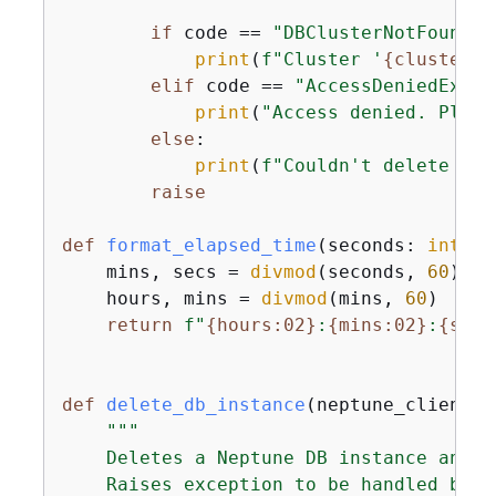
if
 code == 
"DBClusterNotFoundFa
print
(
f"Cluster '
{
cluster_i
elif
 code == 
"AccessDeniedExcep
print
(
"Access denied. Pleas
else
:

print
(
f"Couldn't delete DB 
raise
def
format_elapsed_time
(
seconds: 
int
) -
    mins, secs = 
divmod
(seconds, 
60
)

    hours, mins = 
divmod
(mins, 
60
)

return
f"
{
hours:02}
:
{
mins:02}
:
{
secs
def
delete_db_instance
(
neptune_client, 
"""

    Deletes a Neptune DB instance and w
    Raises exception to be handled by c