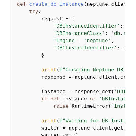
def
create_db_instance
(
neptune_client, 
try
:

        request = 
{
'DBInstanceIdentifier'
: db_
'DBInstanceClass'
: 
'db.r5.l
'Engine'
: 
'neptune'
,

'DBClusterIdentifier'
: db_c
        }

print
(
f"Creating Neptune DB Ins
        response = neptune_client.creat
        instance = response.get(
'DBInst
if
not
 instance 
or
'DBInstanceI
raise
 RuntimeError(
"Instanc
print
(
f"Waiting for DB Instance
        waiter = neptune_client.get_wai
        waiter.wait(
