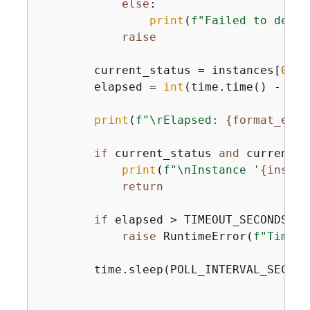
else
:

print
(
f"Failed to descr
raise
        current_status = instances[
0
].g
        elapsed = 
int
(time.time() - sta
print
(
f"\rElapsed: 
{
format_elap
if
 current_status 
and
 current_s
print
(
f"\nInstance '
{
instan
return
if
 elapsed > TIMEOUT_SECONDS:

raise
 RuntimeError(
f"Timeou
        time.sleep(POLL_INTERVAL_SECONDS