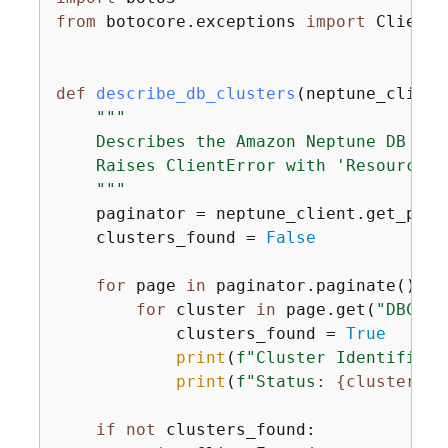
from
 botocore.exceptions 
import
 ClientE
def
describe_db_clusters
(
neptune_client
"""

    Describes the Amazon Neptune DB clu
    Raises ClientError with 'ResourceNo
    """
    paginator = neptune_client.get_pagi
    clusters_found = 
False
for
 page 
in
 paginator.paginate():

for
 cluster 
in
 page.get(
"DBClus
            clusters_found = 
True
print
(
f"Cluster Identifier:
print
(
f"Status: 
{
cluster[
'S
if
not
 clusters_found:
