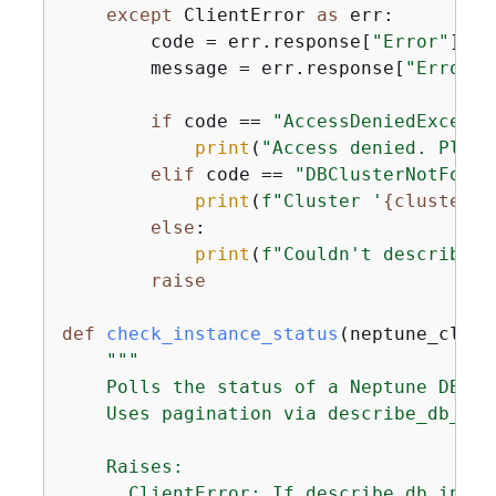
except
 ClientError 
as
 err:

        code = err.response[
"Error"
][
"C
        message = err.response[
"Error"
]
if
 code == 
"AccessDeniedExcepti
print
(
"Access denied. Pleas
elif
 code == 
"DBClusterNotFound
print
(
f"Cluster '
{
cluster_i
else
:

print
(
f"Couldn't describe D
raise
def
check_instance_status
(
neptune_clien
"""

    Polls the status of a Neptune DB in
    Uses pagination via describe_db_ins
    Raises:

      ClientError: If describe_db_insta