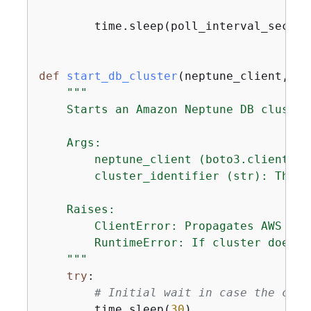
        time.sleep(poll_interval_seconds
def
start_db_cluster
(
neptune_client, cl
"""

    Starts an Amazon Neptune DB cluster
    Args:

        neptune_client (boto3.client): 
        cluster_identifier (str): The D
    Raises:

        ClientError: Propagates AWS API
        RuntimeError: If cluster doesn'
    """
try
:

# Initial wait in case the clus
        time.sleep(
30
)
