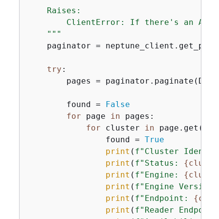
    Raises:

        ClientError: If there's an AWS 
    """
    paginator = neptune_client.get_pagi
try
:

        pages = paginator.paginate(DBCl
        found = 
False
for
 page 
in
 pages:

for
 cluster 
in
 page.get(
'DB
                found = 
True
print
(
f"Cluster Identif
print
(
f"Status: 
{
cluste
print
(
f"Engine: 
{
cluste
print
(
f"Engine Version:
print
(
f"Endpoint: 
{
clus
print
(
f"Reader Endpoint