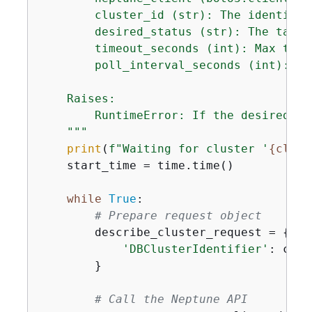
        cluster_id (str): The identifie
        desired_status (str): The targe
        timeout_seconds (int): Max time
        poll_interval_seconds (int): Po
    Raises:

        RuntimeError: If the desired st
    """
print
(
f"Waiting for cluster '
{
clust
    start_time = time.time()

while
True
:

# Prepare request object
        describe_cluster_request = 
{
'DBClusterIdentifier'
: clus
        }

# Call the Neptune API