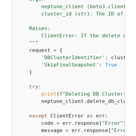
        neptune_client (boto3.client): 
        cluster_id (str): The ID of the
    Raises:

        ClientError: If the delete oper
    """
    request = 
{
'DBClusterIdentifier'
: cluster_i
'SkipFinalSnapshot'
: 
True
    }

try
:

print
(
f"Deleting DB Cluster: 
{
c
        neptune_client.delete_db_cluste
except
 ClientError 
as
 err:

        code = err.response[
"Error"
][
"C
        message = err.response[
"Error"
]