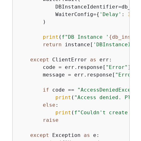
            DBInstanceIdentifier=db_inst
            WaiterConfig=
{
'Delay'
: 
30
, 
        )

print
(
f"DB Instance '
{
db_instan
return
 instance[
'DBInstanceIden
except
 ClientError 
as
 err:

        code = err.response[
"Error"
][
"C
        message = err.response[
"Error"
]
if
 code == 
"AccessDeniedExcepti
print
(
"Access denied. Pleas
else
:

print
(
f"Couldn't create DB 
raise
except
 Exception 
as
 e:
