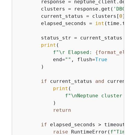
        response = neptune_client.descr
        clusters = response.get(
'DBClus
        current_status = clusters[
0
].ge
        elapsed_seconds = 
int
(time.time
        status_str = current_status 
if
 
print
(

f"\r Elapsed: 
{
format_elaps
            end=
""
, flush=
True
        )

if
 current_status 
and
 current_s
print
(

f"\nNeptune cluster rea
            )

return
if
 elapsed_seconds > timeout_sec
raise
 RuntimeError(
f"Timeou