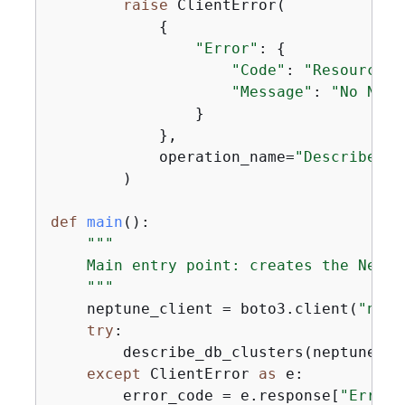
raise
 ClientError(

{
"Error"
: 
{
"Code"
: 
"ResourceNo
"Message"
: 
"No Nept
                }

            },

            operation_name=
"DescribeDBC
        )

def
main
():
"""

    Main entry point: creates the Neptu
    """
    neptune_client = boto3.client(
"nept
try
:

        describe_db_clusters(neptune_cli
except
 ClientError 
as
 e:

        error_code = e.response[
"Error"