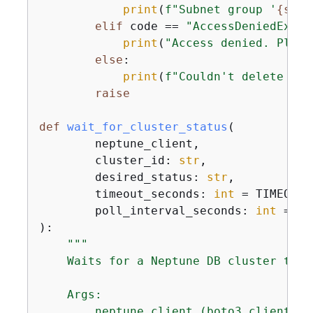
print
(
f"Subnet group '
{
subn
elif
 code == 
"AccessDeniedExcep
print
(
"Access denied. Pleas
else
:

print
(
f"Couldn't delete sub
raise
def
wait_for_cluster_status
(
        neptune_client,

        cluster_id: 
str
,

        desired_status: 
str
,

        timeout_seconds: 
int
 = TIMEOUT_
        poll_interval_seconds: 
int
):
"""

    Waits for a Neptune DB cluster to r
    Args:

        neptune_client (boto3.client): 