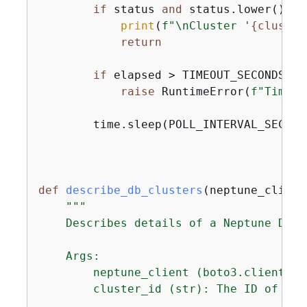
if
 status 
and
 status.lower() ==
print
(
f"\nCluster '
{
cluster
return
if
 elapsed > TIMEOUT_SECONDS:

raise
 RuntimeError(
f"Timeou
        time.sleep(POLL_INTERVAL_SECONDS
def
describe_db_clusters
(
neptune_client
"""

    Describes details of a Neptune DB c
    Args:

        neptune_client (boto3.client): 
        cluster_id (str): The ID of the