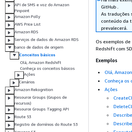
API de SMS e voz do Amazon
GitHub .
Pinpoint
As traduções 
Amazon Polly
conteúdo da tr
AWS Price List
prevalecerá.
Amazon RDS
Serviços de dados do Amazon RDS
Os exemplos de 
banco de dados de origem
Redshift com SD
Conceitos básicos
Exemplos
Olá, Amazon Redshift
Conheça os conceitos básicos
Olá, Amazon
Ações
Conheça os 
Cenários
Ações
Amazon Rekognition
Resource Groups (Grupos de
CreateC
recursos)
DeleteCl
Resource Groups Tagging API
Describe
Route 53
Describ
Registro de domínios do Route 53
Amazon S3