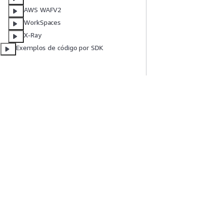
AWS WAFV2
WorkSpaces
X-Ray
Exemplos de código por SDK
Comece A Usar
Guias De Ser
Tutoriais práticos da AWS
Escolher um servi
Biblioteca de Soluções da AWS
Guias de serviço
Guias de decisão da AWS
Tutoriais da AWS 
Privacidade
Termos do site
Preferências de cookies
© 2026, 