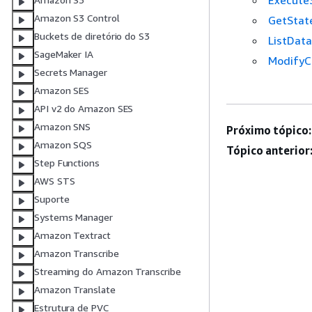
Execute
Amazon S3 Control
GetStat
Buckets de diretório do S3
ListDat
SageMaker IA
ModifyC
Secrets Manager
Amazon SES
API v2 do Amazon SES
Amazon SNS
Próximo tópico:
Amazon SQS
Tópico anterior
Step Functions
AWS STS
Suporte
Systems Manager
Amazon Textract
Amazon Transcribe
Streaming do Amazon Transcribe
Amazon Translate
Estrutura de PVC