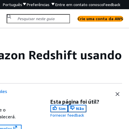
Português
Preferências
Entre em contato conosco
Feedback
Crie uma conta da AWS
azon Redshift usando
les
Esta página foi útil?
Sim
Não
e o
Fornecer feedback
alecerá.
mples