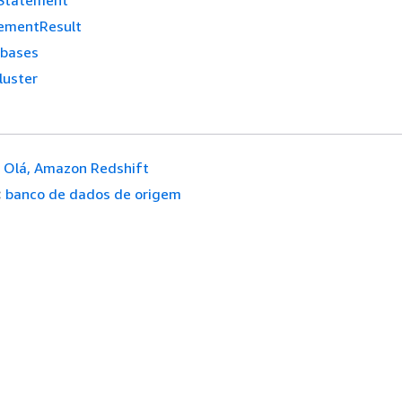
Statement
ementResult
abases
luster
Olá, Amazon Redshift
:
banco de dados de origem