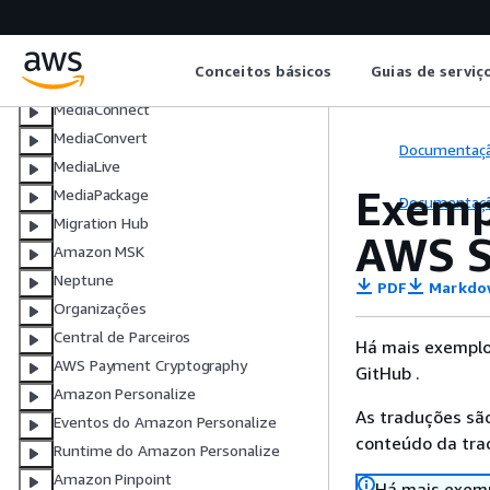
Managed Service for Apache Flink
AWS Marketplace API do catálogo
Conceitos básicos
Guias de serviç
AWS Marketplace API do contrato
MediaConnect
MediaConvert
Documentaç
MediaLive
Exemp
MediaPackage
Documentaç
Migration Hub
AWS 
Amazon MSK
Neptune
PDF
Markdo
Organizações
Central de Parceiros
Há mais exemplo
AWS Payment Cryptography
GitHub .
Amazon Personalize
As traduções são
Eventos do Amazon Personalize
conteúdo da trad
Runtime do Amazon Personalize
Amazon Pinpoint
Há mais exemp