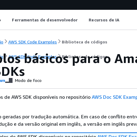
o
Ferramentas de desenvolvedor
Recursos de IA
ão
AWS SDK Code Examples
Biblioteca de códigos
los básicos para o Am
ão
AWS SDK Code Examples
Biblioteca de códigos
SDKs
wn
Modo de foco
s de AWS SDK disponíveis no repositório
AWS Doc SDK Examp
 geradas por tradução automática. Em caso de conflito entr
ução e da versão original em inglês, a versão em inglês prev
los de AWS SDK disponíveis no repositório
AWS Doc SDK Exa